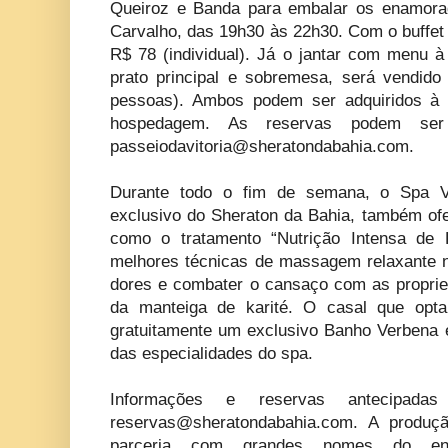
Queiroz e Banda para embalar os enamora
Carvalho, das 19h30 às 22h30. Com o buffet
R$ 78 (individual). Já o jantar com menu à 
prato principal e sobremesa, será vendid
pessoas). Ambos podem ser adquiridos à 
hospedagem. As reservas podem ser 
passeiodavitoria@sheratondabahia.com
.
Durante todo o fim de semana, o Spa Vit
exclusivo do Sheraton da Bahia, também ofe
como o tratamento “Nutrição Intensa de 
melhores técnicas de massagem relaxante na
dores e combater o cansaço com as propried
da manteiga de karité. O casal que opta
gratuitamente um exclusivo Banho Verbena
das especialidades do spa.
Informações e reservas antecipad
reservas@sheratondabahia.com
. A produç
parceria com grandes nomes do entr