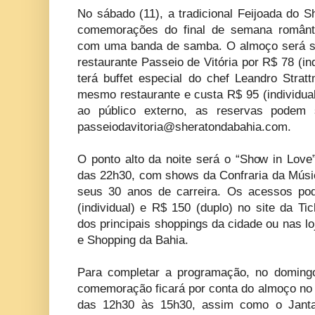
No sábado (11), a tradicional Feijoada do 
comemorações do final de semana românti
com uma banda de samba. O almoço será se
restaurante Passeio de Vitória por R$ 78 (ind
terá buffet especial do chef Leandro Stra
mesmo restaurante e custa R$ 95 (individu
ao público externo, as reservas podem s
passeiodavitoria@sheratondabahia.com
.
O ponto alto da noite será o “Show in Love
das 22h30, com shows da Confraria da Músic
seus 30 anos de carreira. Os acessos po
(individual) e R$ 150 (duplo) no site da Ti
dos principais shoppings da cidade ou nas l
e Shopping da Bahia.
Para completar a programação, no doming
comemoração ficará por conta do almoço no r
das 12h30 às 15h30, assim como o Jant