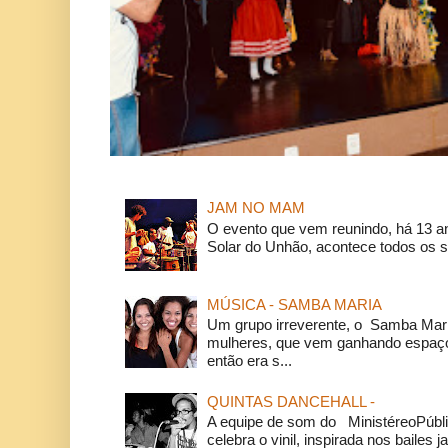
JAM NO MAM
O evento que vem reunindo, há 13 a
Solar do Unhão, acontece todos os 
MÚSICA - SAMBA MARIA
Um grupo irreverente, o Samba Mar
mulheres, que vem ganhando espaço
então era s...
QUINTAS DANCEHALL -
A equipe de som do MinistéreoPúbli
celebra o vinil, inspirada nos bailes j