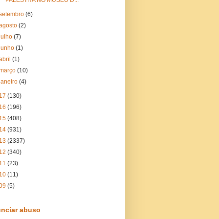
PALESTRA NO MUSEU D...
setembro
(6)
agosto
(2)
julho
(7)
junho
(1)
abril
(1)
março
(10)
janeiro
(4)
17
(130)
16
(196)
15
(408)
14
(931)
13
(2337)
12
(340)
11
(23)
10
(11)
09
(5)
nciar abuso