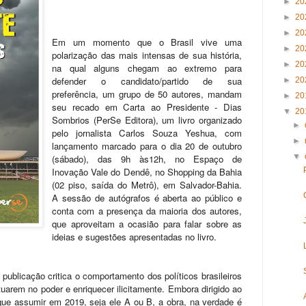
►
20
►
20
►
20
Em um momento que o Brasil vive uma
►
20
polarização das mais intensas de sua história,
►
20
na qual alguns chegam ao extremo para
defender o candidato/partido de sua
►
20
preferência, um grupo de 50 autores, mandam
►
20
seu recado em Carta ao Presidente - Dias
▼
20
Sombrios (PerSe Editora), um livro organizado
►
pelo jornalista Carlos Souza Yeshua, com
►
lançamento marcado para o dia 20 de outubro
▼
(sábado), das 9h às12h, no Espaço de
Inovação Vale do Dendê, no Shopping da Bahia
(02 piso, saída do Metrô), em Salvador-Bahia.
A sessão de autógrafos é aberta ao público e
conta com a presença da maioria dos autores,
que aproveitam a ocasião para falar sobre as
ideias e sugestões apresentadas no livro.
ublicação critica o comportamento dos políticos brasileiros
arem no poder e enriquecer ilicitamente. Embora dirigido ao
que assumir em 2019, seja ele A ou B, a obra, na verdade é