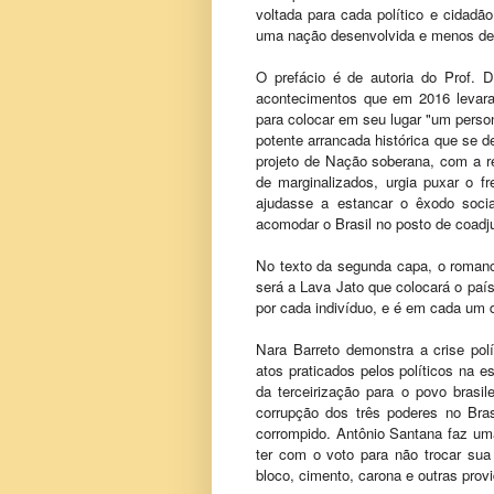
voltada para cada político e cidadão
uma nação desenvolvida e menos des
O prefácio é de autoria do Prof. D
acontecimentos que em 2016 levaram
para colocar em seu lugar "um person
potente arrancada histórica que se d
projeto de Nação soberana, com a re
de marginalizados, urgia puxar o 
ajudasse a estancar o êxodo soci
acomodar o Brasil no posto de coadj
No texto da segunda capa, o roman
será a Lava Jato que colocará o país
por cada indivíduo, e é em cada um 
Nara Barreto demonstra a crise polít
atos praticados pelos políticos na 
da terceirização para o povo brasi
corrupção dos três poderes no Bra
corrompido. Antônio Santana faz uma
ter com o voto para não trocar sua 
bloco, cimento, carona e outras provi