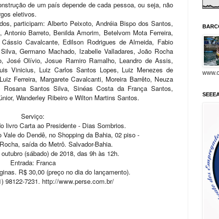
construção de um país depende de cada pessoa, ou seja, não
rgos eletivos.
os, participam: Alberto Peixoto, Andréia Bispo dos Santos,
BARC
, Antonio Barreto, Benilda Amorim, Betelvom Mota Ferreira,
, Cássio Cavalcante, Edilson Rodrigues de Almeida, Fabio
 Silva, Germano Machado, Izabelle Valladares, João Rocha
o, José Olívio, Josue Ramiro Ramalho, Leandro de Assis,
uis Vinicius, Luiz Carlos Santos Lopes, Luiz Menezes de
www.o
Luiz Ferreira, Margarete Cavalcanti, Moreira Barrêto, Neuza
m, Rosana Santos Silva, Sinéas Costa da França Santos,
SEEE
únior, Wanderley Ribeiro e Wilton Martins Santos.
Serviço:
 livro Carta ao Presidente - Dias Sombrios.
 Vale do Dendê, no Shopping da Bahia, 02 piso -
Rocha, saída do Metrô. Salvador-Bahia.
 outubro (sábado) de 2018, das 9h às 12h.
Entrada: Franca
ginas. R$ 30,00 (preço no dia do lançamento).
1) 98122-7231. http://www.perse.com.br/