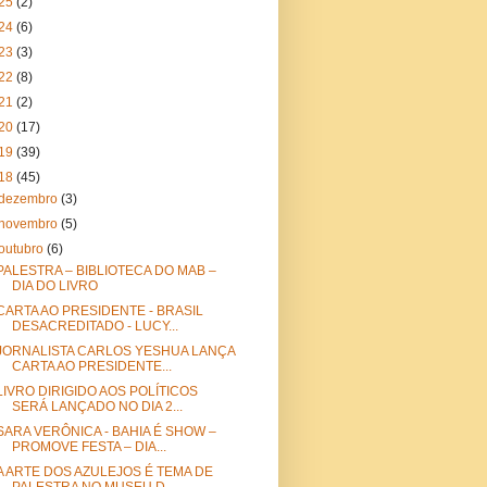
25
(2)
24
(6)
23
(3)
22
(8)
21
(2)
20
(17)
19
(39)
18
(45)
dezembro
(3)
novembro
(5)
outubro
(6)
PALESTRA – BIBLIOTECA DO MAB –
DIA DO LIVRO
CARTA AO PRESIDENTE - BRASIL
DESACREDITADO - LUCY...
JORNALISTA CARLOS YESHUA LANÇA
CARTA AO PRESIDENTE...
LIVRO DIRIGIDO AOS POLÍTICOS
SERÁ LANÇADO NO DIA 2...
SARA VERÔNICA - BAHIA É SHOW –
PROMOVE FESTA – DIA...
A ARTE DOS AZULEJOS É TEMA DE