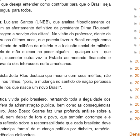
 que deseja entender como contribuir para que o Brasil seja
igual para todos.
►
►
r. Luciano Santos (UNEB), que analisa filosoficamente os
►
 ao afastamento definitivo da presidente Dilma Rousseff,
►
agem a serviço das elites". Na visão do professor, diante da
►
eu nos últimos anos, que parecia fazer o Brasil emergir como
tirada de milhões da miséria e a inclusão social de milhões
►
freio de mão e repor no poder alguém – qualquer um – que
►
al, submeter outra vez o Estado ao mercado financeiro e
►
20
uvante dos interesses norte-americanos.
►
20
cista Jotta Rios destaca que mesmo com seus méritos, não
►
20
 nos trilhos, "pois, a mudança no sentido de nação perpassa
►
20
de nós que nasce um novo Brasil".
►
20
►
20
ica vivida pelo brasileiro, retratando toda a ilegalidade dos
esfera da administração pública, bem como as consequências
►
20
leiro. João Bosco Soares faz uma profunda análise sobre a
►
20
sil, sem deixar de fora o povo, que também corrompe e é
►
20
 reflexão sobre a responsabilidade que cada brasileiro deve
principal “arma” de mudança política por dinheiro, remédio,
dências eleitoreiras.
Denu