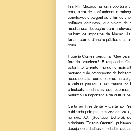
Franklin Maxado faz uma oportuna crí
pois, além de confundirem a cabeça
conchavos e barganhas a fim de che
políticos corruptos, que vivem de
mostra sua decepção com a elevada 
roubam os impostos da Nação. Já
fartam com o dinheiro público e as a
boba.
Rogéria Gomes pergunta: “Que país 
fora da prateleira?” E responde: “
estar inteiramente imerso no mais al
racismo e do preconceito de habitan
redes sociais, como ocorreu na ele
a cultura passou a ser tratada no 
principais mudanças que ocorrera
reafirmou a importância da cultura p
Carta ao Presidente – Carta ao Pre
publicada pela primeira vez em 2010,
no séc. XXI (Scortecci Editora), s
cidadania (Editora Òmnira), public
desejo de cidadãos e cidadãs que ac