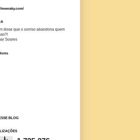
//meeraky.com/
GA
m disse que o sorriso abandona quem
sas?!
ar Soares
dores
ESSE BLOG
ALIZAÇÕES