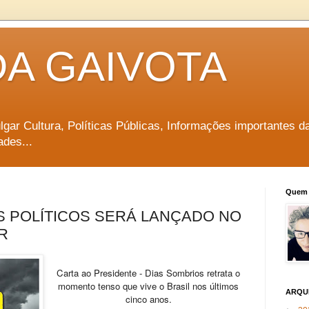
DA GAIVOTA
vulgar Cultura, Políticas Públicas, Informações importantes d
ades...
Quem 
OS POLÍTICOS SERÁ LANÇADO NO
R
Carta ao Presidente - Dias Sombrios retrata o
momento tenso que vive o Brasil nos últimos
ARQU
cinco anos.