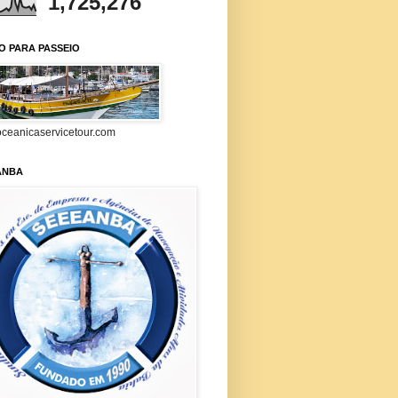
1,725,276
O PARA PASSEIO
ceanicaservicetour.com
ANBA