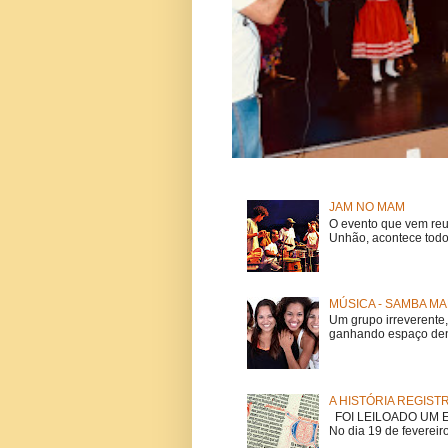
JAM NO MAM
O evento que vem reu
Unhão, acontece todo
MÚSICA - SAMBA MA
Um grupo irreverent
ganhando espaço dent
A HISTÓRIA REGIST
FOI LEILOADO UM EX
No dia 19 de fevereiro