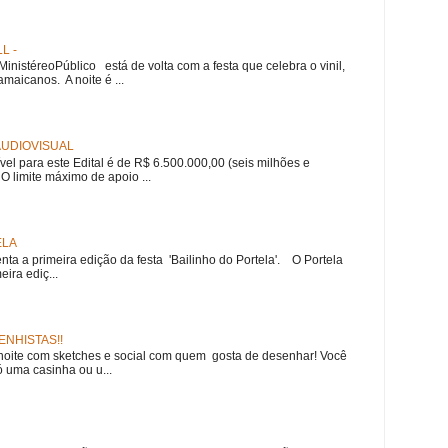
L -
nistéreoPúblico está de volta com a festa que celebra o vinil,
amaicanos. A noite é ...
 AUDIOVISUAL
ível para este Edital é de R$ 6.500.000,00 (seis milhões e
 O limite máximo de apoio ...
ELA
nta a primeira edição da festa 'Bailinho do Portela'. O Portela
ira ediç...
NHISTAS!!
noite com sketches e social com quem gosta de desenhar! Você
 uma casinha ou u...