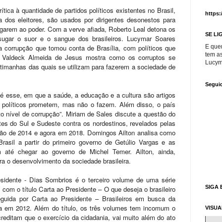
tica à quantidade de partidos políticos existentes no Brasil,
https:
 dos eleitores, são usados por dirigentes desonestos para
garem ao poder. Com a verve afiada, Roberto Leal detona os
SE LI
 sugar o suor e o sangue dos brasileiros. Lucymar Soares
corrupção que tomou conta de Brasília, com políticos que
E que
tem a
 Valdeck Almeida de Jesus mostra como os corruptos se
Lucym
rtimanhas das quais se utilizam para fazerem a sociedade de
Segui
é esse, em que a saúde, a educação e a cultura são artigos
Os políticos prometem, mas não o fazem. Além disso, o país
to nível de corrupção”. Miriam de Sales discute a questão do
tes do Sul e Sudeste contra os nordestinos, revelados pelas
ição de 2014 e agora em 2018. Domingos Ailton analisa como
Brasil a partir do primeiro governo de Getúlio Vargas e as
m até chegar ao governo de Michel Temer. Ailton, ainda,
ara o desenvolvimento da sociedade brasileira.
sidente - Dias Sombrios é o terceiro volume de uma série
SIGA 
 com o título Carta ao Presidente – O que deseja o brasileiro
eguida por Carta ao Presidente – Brasileiros em busca da
ada em 2012. Além do título, os três volumes tem incomum o
VISU
reditam que o exercício da cidadania, vai muito além do ato