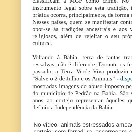
classificam a MGF como crime. No 
instrumento legal sobre esta tradição
prática ocorra, principalmente, de forma 
Nesses países, quem se manifestar cont
opor-se às tradições ancestrais e aos v
religiosos, além de rejeitar o seu pr
cultural.
Voltando à Bahia, terra de tantas tra
ressalvas, não é diferente. Durante os f
passado, a Terra Verde Viva produziu 
“Salve o 2 de Julho e os Animais” -
disp
mostradas imagens do abuso imposto pel
do município de Pedrão na Bahia. São 
anos ao cortejo representar àqueles 
definiu a Independência da Bahia.
No vídeo, animais estressados ameaç
cortejo; sem ferradura, escorregam 