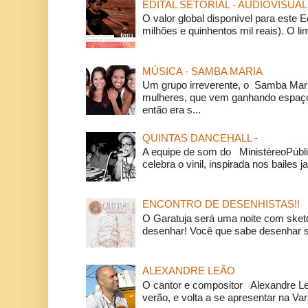
EDITAL SETORIAL - AUDIOVISUAL
O valor global disponível para este E
milhões e quinhentos mil reais). O li
MÚSICA - SAMBA MARIA
Um grupo irreverente, o Samba Mar
mulheres, que vem ganhando espaço
então era s...
QUINTAS DANCEHALL -
A equipe de som do MinistéreoPúbli
celebra o vinil, inspirada nos bailes j
ENCONTRO DE DESENHISTAS!!
O Garatuja será uma noite com ske
desenhar! Você que sabe desenhar s
ALEXANDRE LEÃO
O cantor e compositor Alexandre L
verão, e volta a se apresentar na Va