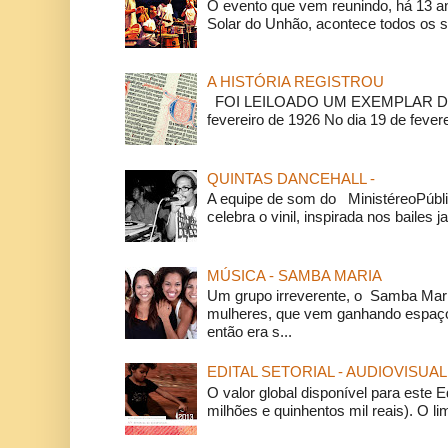
O evento que vem reunindo, há 13 a
Solar do Unhão, acontece todos os 
A HISTÓRIA REGISTROU
FOI LEILOADO UM EXEMPLAR DA
fevereiro de 1926 No dia 19 de feverei
QUINTAS DANCEHALL -
A equipe de som do MinistéreoPúbli
celebra o vinil, inspirada nos bailes j
MÚSICA - SAMBA MARIA
Um grupo irreverente, o Samba Mar
mulheres, que vem ganhando espaço
então era s...
EDITAL SETORIAL - AUDIOVISUAL
O valor global disponível para este E
milhões e quinhentos mil reais). O li