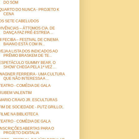
DO SOM
QUARTO DO NUNCA - PROJETO K
CENA
OS SETE CABELUDOS
VIVÊNCIAS – ÁTTOMOS CIA. DE
DANÇA FAZ PRÉ-ESTREIA ...
III FECIBA – FESTIVAL DE CINEMA
BAIANO ESTÁ COM IN...
VEJA A LISTA DOS INDICADOS AO
PRÊMIO BRASKEM DE TE...
ESPETÁCULO 'GUMMY BEAR, O
SHOW' CHEGA PELA 1ª VEZ ...
WAGNER FERREIRA - UMA CULTURA
QUE NÃO INTERESSA A ...
TEATRO - COMÉDIA DE GALA
RUBEM VALENTIM
MARIO CRAVO JR. ESCULTURAS
FIM DE SOCIEDADE - PUTZ GRILLO!,
FILME NA BIBLIOTECA
TEATRO - COMÉDIA DE GALA
INSCRIÇÕES ABERTAS PARA O
PROJETO DIGITALIA