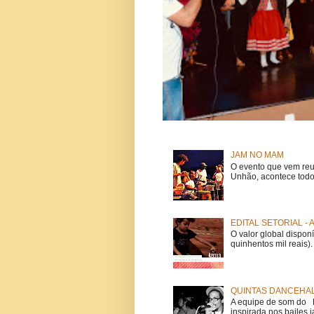
JAM NO MAM
O evento que vem reu
Unhão, acontece todo
EDITAL SETORIAL -
O valor global dispon
quinhentos mil reais).
QUINTAS DANCEHAL
A equipe de som do Mi
inspirada nos bailes j