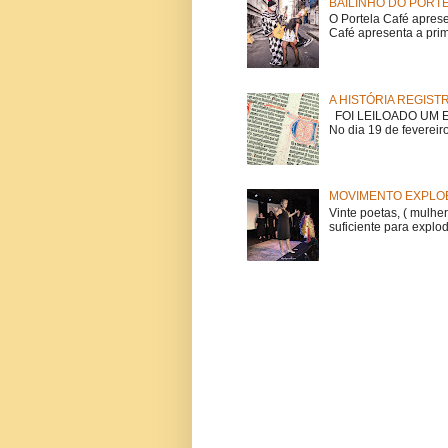
BAILINHO DO PORT
O Portela Café aprese
Café apresenta a prime
A HISTÓRIA REGIST
FOI LEILOADO UM EX
No dia 19 de fevereiro
MOVIMENTO EXPLOE
Vinte poetas, ( mulher
suficiente para explod