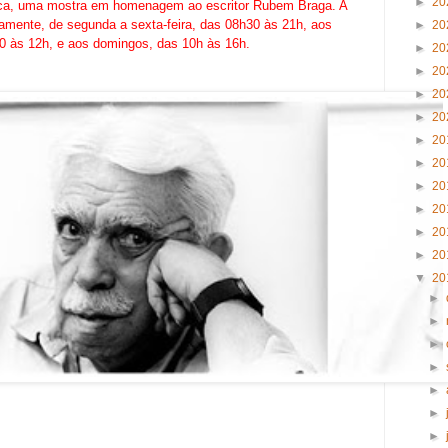
►
20
eca, uma mostra em homenagem ao escritor Rubem Braga. A
tamente, de segunda a sexta-feira, das 08h30 às 21h, aos
►
20
0 às 12h, e aos domingos, das 10h às 16h.
►
20
►
20
►
20
►
20
►
20
►
20
►
20
►
20
►
20
►
20
▼
20
►
►
►
►
►
►
►