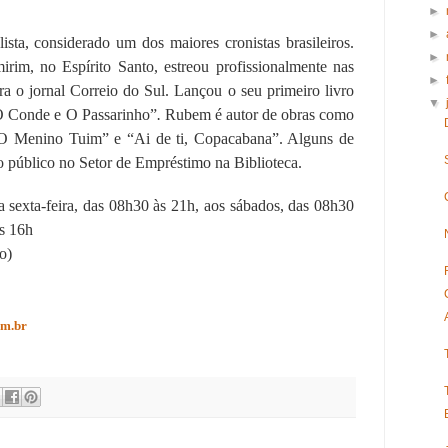
►
►
ista, considerado um dos maiores cronistas brasileiros.
►
rim, no Espírito Santo, estreou profissionalmente nas
►
ra o jornal Correio do Sul. Lançou o seu primeiro livro
▼
“O Conde e O Passarinho”
.
Rubem é autor de obras como
O Menino Tuim” e “Ai de ti, Copacabana”. Alguns de
 o público no Setor de Empréstimo na Biblioteca.
 sexta-feira, das 08h30 às 21h, aos sábados, das 08h30
às 16h
o)
om.br