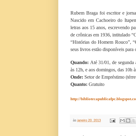
Rubem Braga foi escritor e jornal
Nascido em Cachoeiro do Itapemi
letras aos 15 anos, escrevendo pa
de crônicas em 1936, intitulado 
“Histórias do Homem Rouco”, “
seus livros estão disponíveis para
Quando:
Até 31/01, de segunda a
às 12h, e aos domingos, das 10h 
Onde:
Setor de Empréstimo (térre
Quanto:
Gratuito
http://bibliotecapublicafpc.blogspot.c
às
janeiro 20, 2013