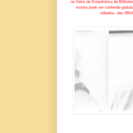
no Setor de Empréstimo da Bibliot
mostra pode ser conferida gratui
sábados, das 08h3