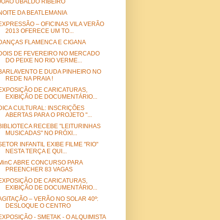
JOÃO UBALDO RIBEIRO
NOITE DA BEATLEMANIA
EXPRESSÃO – OFICINAS VILA VERÃO
2013 OFERECE UM TO...
DANÇAS FLAMENCA E CIGANA
DOIS DE FEVEREIRO NO MERCADO
DO PEIXE NO RIO VERME...
BARLAVENTO E DUDA PINHEIRO NO
REDE NA PRAIA !
EXPOSIÇÃO DE CARICATURAS,
EXIBIÇÃO DE DOCUMENTÁRIO...
DICA CULTURAL: INSCRIÇÕES
ABERTAS PARA O PROJETO "...
BIBLIOTECA RECEBE "LEITURINHAS
MUSICADAS" NO PRÓXI...
SETOR INFANTIL EXIBE FILME "RIO"
NESTA TERÇA E QUI...
MinC ABRE CONCURSO PARA
PREENCHER 83 VAGAS
EXPOSIÇÃO DE CARICATURAS,
EXIBIÇÃO DE DOCUMENTÁRIO...
AGITAÇÃO – VERÃO NO SOLAR 40º:
DESLOQUE O CENTRO
EXPOSIÇÃO - SMETAK - O ALQUIMISTA