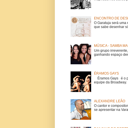
ENCONTRO DE DESE
O Garatuja será uma 
que sabe desenhar só
MÚSICA - SAMBA MA
Um grupo irreverent
ganhando espaço dent
ÉRAMOS GAYS
Éramos Gays é o pri
equipe da Broadway. O
ALEXANDRE LEÃO
O cantor e composito
se apresentar na Vara