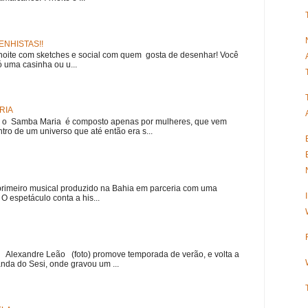
NHISTAS!!
noite com sketches e social com quem gosta de desenhar! Você
 uma casinha ou u...
RIA
e, o Samba Maria é composto apenas por mulheres, que vem
ro de um universo que até então era s...
meiro musical produzido na Bahia em parceria com uma
 espetáculo conta a his...
r Alexandre Leão (foto) promove temporada de verão, e volta a
nda do Sesi, onde gravou um ...