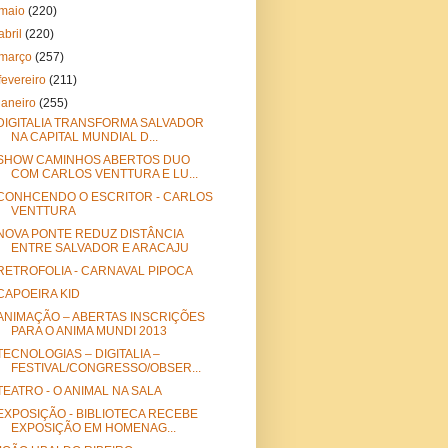
maio
(220)
abril
(220)
março
(257)
fevereiro
(211)
janeiro
(255)
DIGITALIA TRANSFORMA SALVADOR
NA CAPITAL MUNDIAL D...
SHOW CAMINHOS ABERTOS DUO
COM CARLOS VENTTURA E LU...
CONHCENDO O ESCRITOR - CARLOS
VENTTURA
NOVA PONTE REDUZ DISTÂNCIA
ENTRE SALVADOR E ARACAJU
RETROFOLIA - CARNAVAL PIPOCA
CAPOEIRA KID
ANIMAÇÃO – ABERTAS INSCRIÇÕES
PARA O ANIMA MUNDI 2013
TECNOLOGIAS – DIGITALIA –
FESTIVAL/CONGRESSO/OBSER...
TEATRO - O ANIMAL NA SALA
EXPOSIÇÃO - BIBLIOTECA RECEBE
EXPOSIÇÃO EM HOMENAG...