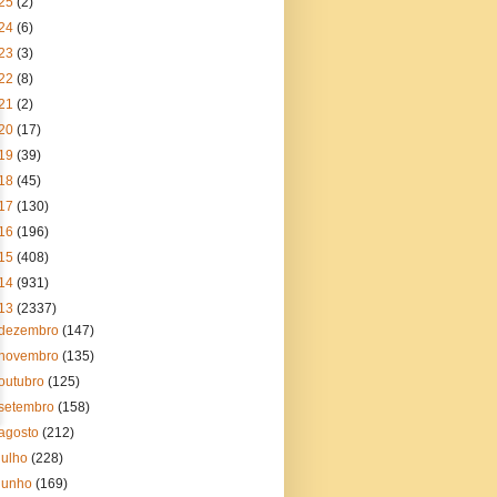
25
(2)
24
(6)
23
(3)
22
(8)
21
(2)
20
(17)
19
(39)
18
(45)
17
(130)
16
(196)
15
(408)
14
(931)
13
(2337)
dezembro
(147)
novembro
(135)
outubro
(125)
setembro
(158)
agosto
(212)
julho
(228)
junho
(169)