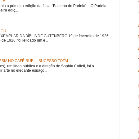
ELA
nta a primeira edição da festa 'Bailinho do Portela'. O Portela
ira ediç...
ROU
EMPLAR DA BÍBLIA DE GUTENBERG 19 de fevereiro de 1926
 de 1926, foi leiloado um e...
SIA NO CAFÉ RUBI – SUCESSO TOTAL
es), um lindo público e a direção de Sophia Colleti, foi o
ir arte no elegante espaço...