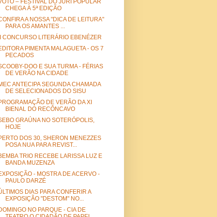
VOTO – FESTIVAL DO JÚRI POPULAR
CHEGA À 5ª EDIÇÃO
CONFIRA A NOSSA "DICA DE LEITURA"
PARA OS AMANTES ...
II CONCURSO LITERÁRIO EBENÉZER
EDITORA PIMENTA MALAGUETA - OS 7
PECADOS
SCOOBY-DOO E SUA TURMA - FÉRIAS
DE VERÃO NA CIDADE
MEC ANTECIPA SEGUNDA CHAMADA
DE SELECIONADOS DO SISU
PROGRAMAÇÃO DE VERÃO DA XI
BIENAL DO RECÔNCAVO
SEBO GRAÚNA NO SOTERÓPOLIS,
HOJE
PERTO DOS 30, SHERON MENEZZES
POSA NUA PARA REVIST...
BEMBA TRIO RECEBE LARISSA LUZ E
BANDA MUZENZA
EXPOSIÇÃO - MOSTRA DE ACERVO -
PAULO DARZÉ
ÚLTIMOS DIAS PARA CONFERIR A
EXPOSIÇÃO "DESTOM" NO...
DOMINGO NO PARQUE - CIA DE
TEATRO O CIDADÃO DE PAPEL