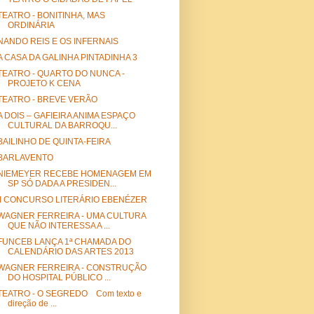
TEATRO - BONITINHA, MAS
ORDINÁRIA
NANDO REIS E OS INFERNAIS
A CASA DA GALINHA PINTADINHA 3
TEATRO - QUARTO DO NUNCA -
PROJETO K CENA
TEATRO - BREVE VERÃO
A DOIS – GAFIEIRA ANIMA ESPAÇO
CULTURAL DA BARROQU...
BAILINHO DE QUINTA-FEIRA
BARLAVENTO
NIEMEYER RECEBE HOMENAGEM EM
SP SÓ DADA A PRESIDEN...
II CONCURSO LITERÁRIO EBENÉZER
WAGNER FERREIRA - UMA CULTURA
QUE NÃO INTERESSA A ...
FUNCEB LANÇA 1ª CHAMADA DO
CALENDÁRIO DAS ARTES 2013
WAGNER FERREIRA - CONSTRUÇÃO
DO HOSPITAL PÚBLICO ...
TEATRO - O SEGREDO Com texto e
direção de ...