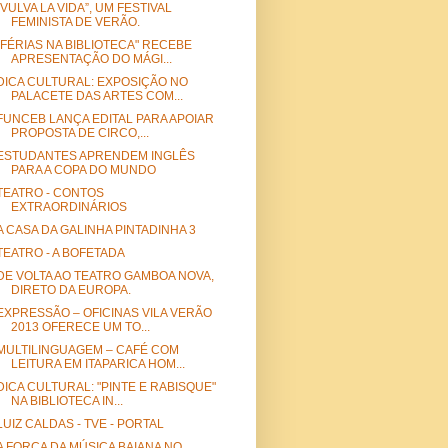
“VULVA LA VIDA”, UM FESTIVAL
FEMINISTA DE VERÃO.
"FÉRIAS NA BIBLIOTECA" RECEBE
APRESENTAÇÃO DO MÁGI...
DICA CULTURAL: EXPOSIÇÃO NO
PALACETE DAS ARTES COM...
FUNCEB LANÇA EDITAL PARA APOIAR
PROPOSTA DE CIRCO,...
ESTUDANTES APRENDEM INGLÊS
PARA A COPA DO MUNDO
TEATRO - CONTOS
EXTRAORDINÁRIOS
A CASA DA GALINHA PINTADINHA 3
TEATRO - A BOFETADA
DE VOLTA AO TEATRO GAMBOA NOVA,
DIRETO DA EUROPA.
EXPRESSÃO – OFICINAS VILA VERÃO
2013 OFERECE UM TO...
MULTILINGUAGEM – CAFÉ COM
LEITURA EM ITAPARICA HOM...
DICA CULTURAL: "PINTE E RABISQUE"
NA BIBLIOTECA IN...
LUIZ CALDAS - TVE - PORTAL
A FORÇA DA MÚSICA BAIANA NO