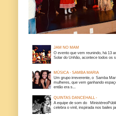
JAM NO MAM
O evento que vem reunindo, há 13 a
Solar do Unhão, acontece todos os 
MÚSICA - SAMBA MARIA
Um grupo irreverente, o Samba Mar
mulheres, que vem ganhando espaço
então era s...
QUINTAS DANCEHALL -
A equipe de som do MinistéreoPúbli
celebra o vinil, inspirada nos bailes j