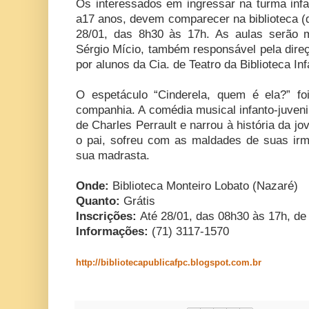
Os interessados em ingressar na turma infan
a17 anos, devem comparecer na biblioteca (de
28/01, das 8h30 às 17h. As aulas serão m
Sérgio Mício, também responsável pela dire
por alunos da Cia. de Teatro da Biblioteca Inf
O espetáculo “Cinderela, quem é ela?” fo
companhia. A comédia musical infanto-juveni
de Charles Perrault e narrou à história da j
o pai, sofreu com as maldades de suas irm
sua madrasta.
Onde:
Biblioteca Monteiro Lobato (Nazaré)
Quanto:
Grátis
Inscrições:
Até 28/01, das 08h30 às 17h, de 
Informações:
(71) 3117-1570
http://bibliotecapublicafpc.blogspot.com.br