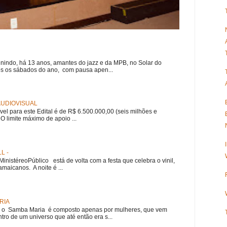
nindo, há 13 anos, amantes do jazz e da MPB, no Solar do
s os sábados do ano, com pausa apen...
 AUDIOVISUAL
ível para este Edital é de R$ 6.500.000,00 (seis milhões e
 O limite máximo de apoio ...
L -
nistéreoPúblico está de volta com a festa que celebra o vinil,
amaicanos. A noite é ...
RIA
e, o Samba Maria é composto apenas por mulheres, que vem
ro de um universo que até então era s...