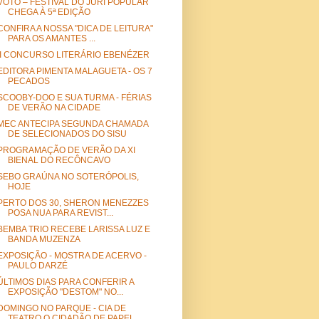
VOTO – FESTIVAL DO JÚRI POPULAR
CHEGA À 5ª EDIÇÃO
CONFIRA A NOSSA "DICA DE LEITURA"
PARA OS AMANTES ...
II CONCURSO LITERÁRIO EBENÉZER
EDITORA PIMENTA MALAGUETA - OS 7
PECADOS
SCOOBY-DOO E SUA TURMA - FÉRIAS
DE VERÃO NA CIDADE
MEC ANTECIPA SEGUNDA CHAMADA
DE SELECIONADOS DO SISU
PROGRAMAÇÃO DE VERÃO DA XI
BIENAL DO RECÔNCAVO
SEBO GRAÚNA NO SOTERÓPOLIS,
HOJE
PERTO DOS 30, SHERON MENEZZES
POSA NUA PARA REVIST...
BEMBA TRIO RECEBE LARISSA LUZ E
BANDA MUZENZA
EXPOSIÇÃO - MOSTRA DE ACERVO -
PAULO DARZÉ
ÚLTIMOS DIAS PARA CONFERIR A
EXPOSIÇÃO "DESTOM" NO...
DOMINGO NO PARQUE - CIA DE
TEATRO O CIDADÃO DE PAPEL