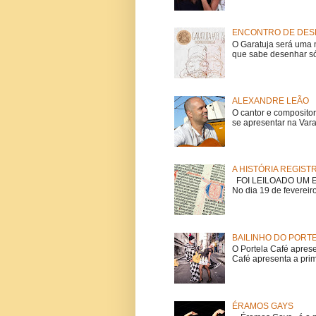
ENCONTRO DE DESE
O Garatuja será uma 
que sabe desenhar só
ALEXANDRE LEÃO
O cantor e composito
se apresentar na Vara
A HISTÓRIA REGIST
FOI LEILOADO UM EX
No dia 19 de fevereiro
BAILINHO DO PORT
O Portela Café aprese
Café apresenta a prime
ÉRAMOS GAYS