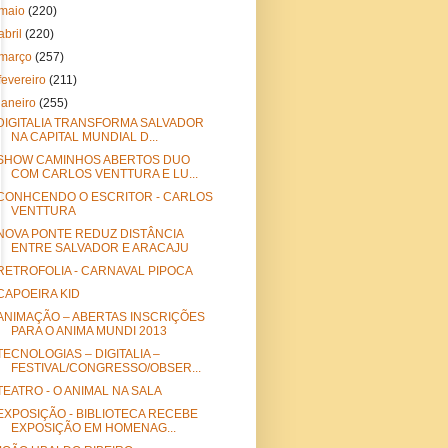
maio
(220)
abril
(220)
março
(257)
fevereiro
(211)
janeiro
(255)
DIGITALIA TRANSFORMA SALVADOR
NA CAPITAL MUNDIAL D...
SHOW CAMINHOS ABERTOS DUO
COM CARLOS VENTTURA E LU...
CONHCENDO O ESCRITOR - CARLOS
VENTTURA
NOVA PONTE REDUZ DISTÂNCIA
ENTRE SALVADOR E ARACAJU
RETROFOLIA - CARNAVAL PIPOCA
CAPOEIRA KID
ANIMAÇÃO – ABERTAS INSCRIÇÕES
PARA O ANIMA MUNDI 2013
TECNOLOGIAS – DIGITALIA –
FESTIVAL/CONGRESSO/OBSER...
TEATRO - O ANIMAL NA SALA
EXPOSIÇÃO - BIBLIOTECA RECEBE
EXPOSIÇÃO EM HOMENAG...