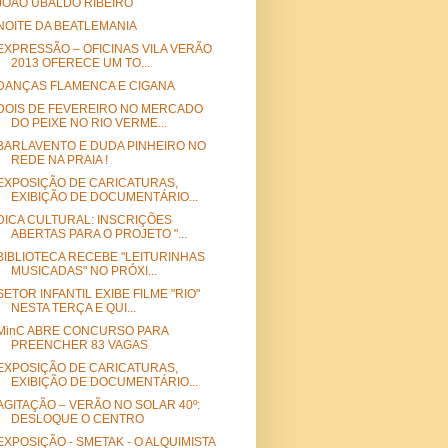
JOÃO UBALDO RIBEIRO
NOITE DA BEATLEMANIA
EXPRESSÃO – OFICINAS VILA VERÃO
2013 OFERECE UM TO...
DANÇAS FLAMENCA E CIGANA
DOIS DE FEVEREIRO NO MERCADO
DO PEIXE NO RIO VERME...
BARLAVENTO E DUDA PINHEIRO NO
REDE NA PRAIA !
EXPOSIÇÃO DE CARICATURAS,
EXIBIÇÃO DE DOCUMENTÁRIO...
DICA CULTURAL: INSCRIÇÕES
ABERTAS PARA O PROJETO "...
BIBLIOTECA RECEBE "LEITURINHAS
MUSICADAS" NO PRÓXI...
SETOR INFANTIL EXIBE FILME "RIO"
NESTA TERÇA E QUI...
MinC ABRE CONCURSO PARA
PREENCHER 83 VAGAS
EXPOSIÇÃO DE CARICATURAS,
EXIBIÇÃO DE DOCUMENTÁRIO...
AGITAÇÃO – VERÃO NO SOLAR 40º:
DESLOQUE O CENTRO
EXPOSIÇÃO - SMETAK - O ALQUIMISTA