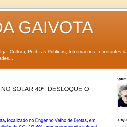
DA GAIVOTA
vulgar Cultura, Políticas Públicas, Informações importantes d
ades...
Quem 
 NO SOLAR 40º: DESLOQUE O
sta, localizado no Engenho Velho de Brotas, em
ARQU