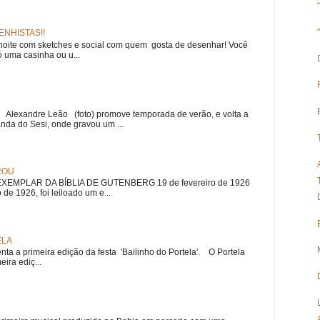
NHISTAS!!
noite com sketches e social com quem gosta de desenhar! Você
 uma casinha ou u...
r Alexandre Leão (foto) promove temporada de verão, e volta a
nda do Sesi, onde gravou um ...
ROU
EMPLAR DA BÍBLIA DE GUTENBERG 19 de fevereiro de 1926
 de 1926, foi leiloado um e...
ELA
nta a primeira edição da festa 'Bailinho do Portela'. O Portela
ira ediç...