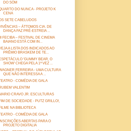
DO SOM
QUARTO DO NUNCA - PROJETO K
CENA
OS SETE CABELUDOS
VIVÊNCIAS – ÁTTOMOS CIA. DE
DANÇA FAZ PRÉ-ESTREIA ...
III FECIBA – FESTIVAL DE CINEMA
BAIANO ESTÁ COM IN...
VEJA A LISTA DOS INDICADOS AO
PRÊMIO BRASKEM DE TE...
ESPETÁCULO 'GUMMY BEAR, O
SHOW' CHEGA PELA 1ª VEZ ...
WAGNER FERREIRA - UMA CULTURA
QUE NÃO INTERESSA A ...
TEATRO - COMÉDIA DE GALA
RUBEM VALENTIM
MARIO CRAVO JR. ESCULTURAS
FIM DE SOCIEDADE - PUTZ GRILLO!,
FILME NA BIBLIOTECA
TEATRO - COMÉDIA DE GALA
INSCRIÇÕES ABERTAS PARA O
PROJETO DIGITALIA