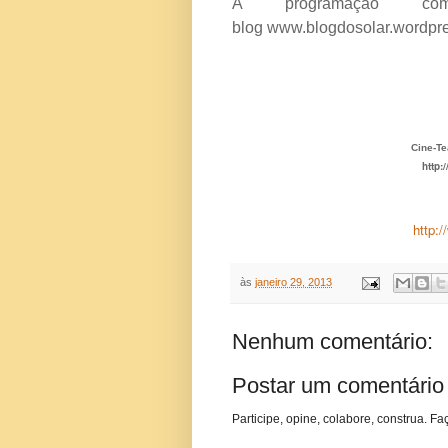
A programação co
blog
www.blogdosolar.wordpr
Cine-Te
http
http:
às
janeiro 29, 2013
Nenhum comentário:
Postar um comentário
Participe, opine, colabore, construa. Fa