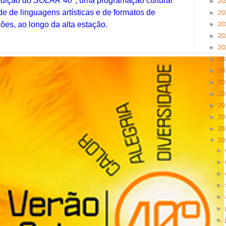
edição do
SOLAR 40°
, uma programação cultural
►
20
e de linguagens artísticas e de formatos de
►
20
ões, ao longo da alta estação.
►
20
►
20
►
20
►
20
►
20
►
20
►
20
►
20
►
20
►
20
▼
20
►
►
►
►
►
►
►