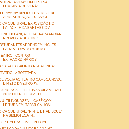
“VULVA LA VIDA”, UM FESTIVAL
FEMINISTA DE VERÃO.
"FÉRIAS NA BIBLIOTECA" RECEBE
APRESENTAÇÃO DO MÁGI...
DICA CULTURAL: EXPOSIÇÃO NO
PALACETE DAS ARTES COM...
FUNCEB LANÇA EDITAL PARA APOIAR
PROPOSTA DE CIRCO,...
ESTUDANTES APRENDEM INGLÊS
PARA A COPA DO MUNDO
TEATRO - CONTOS
EXTRAORDINÁRIOS
A CASA DA GALINHA PINTADINHA 3
TEATRO - A BOFETADA
DE VOLTA AO TEATRO GAMBOA NOVA,
DIRETO DA EUROPA.
EXPRESSÃO – OFICINAS VILA VERÃO
2013 OFERECE UM TO...
MULTILINGUAGEM – CAFÉ COM
LEITURA EM ITAPARICA HOM...
DICA CULTURAL: "PINTE E RABISQUE"
NA BIBLIOTECA IN...
LUIZ CALDAS - TVE - PORTAL
A FORÇA DA MÚSICA BAIANA NO