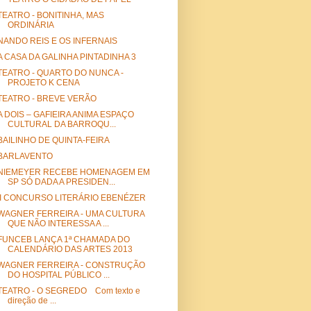
TEATRO - BONITINHA, MAS
ORDINÁRIA
NANDO REIS E OS INFERNAIS
A CASA DA GALINHA PINTADINHA 3
TEATRO - QUARTO DO NUNCA -
PROJETO K CENA
TEATRO - BREVE VERÃO
A DOIS – GAFIEIRA ANIMA ESPAÇO
CULTURAL DA BARROQU...
BAILINHO DE QUINTA-FEIRA
BARLAVENTO
NIEMEYER RECEBE HOMENAGEM EM
SP SÓ DADA A PRESIDEN...
II CONCURSO LITERÁRIO EBENÉZER
WAGNER FERREIRA - UMA CULTURA
QUE NÃO INTERESSA A ...
FUNCEB LANÇA 1ª CHAMADA DO
CALENDÁRIO DAS ARTES 2013
WAGNER FERREIRA - CONSTRUÇÃO
DO HOSPITAL PÚBLICO ...
TEATRO - O SEGREDO Com texto e
direção de ...