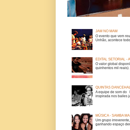
JAM NO MAM
O evento que vem reu
Unhão, acontece todo
EDITAL SETORIAL -
O valor global dispon
quinhentos mil reais).
QUINTAS DANCEHAL
A equipe de som do Mi
inspirada nos bailes j
MÚSICA - SAMBA MA
Um grupo irreverent
ganhando espaço dent