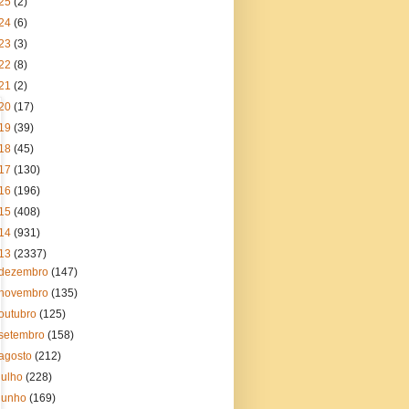
25
(2)
24
(6)
23
(3)
22
(8)
21
(2)
20
(17)
19
(39)
18
(45)
17
(130)
16
(196)
15
(408)
14
(931)
13
(2337)
dezembro
(147)
novembro
(135)
outubro
(125)
setembro
(158)
agosto
(212)
julho
(228)
junho
(169)