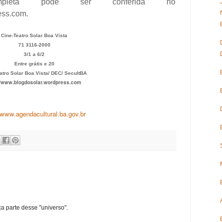
mpleta pode ser conferida no
ess.com
.
Cine-Teatro Solar Boa Vista
71 3116-2000
3/1 a 6/2
Entre grátis e 20
atro Solar Boa Vista/ DEC/ SecultBA
://www.blogdosolar.wordpress.com
//www.agendacultural.ba.gov.br
ça parte desse "universo".