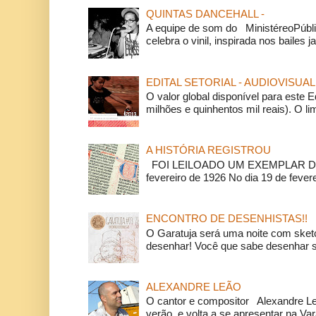
QUINTAS DANCEHALL -
A equipe de som do MinistéreoPúbli
celebra o vinil, inspirada nos bailes j
EDITAL SETORIAL - AUDIOVISUAL
O valor global disponível para este E
milhões e quinhentos mil reais). O li
A HISTÓRIA REGISTROU
FOI LEILOADO UM EXEMPLAR DA
fevereiro de 1926 No dia 19 de feverei
ENCONTRO DE DESENHISTAS!!
O Garatuja será uma noite com ske
desenhar! Você que sabe desenhar s
ALEXANDRE LEÃO
O cantor e compositor Alexandre L
verão, e volta a se apresentar na Va