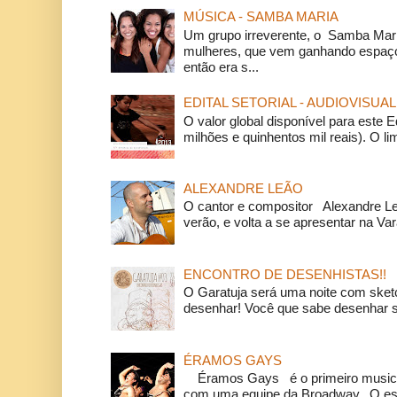
MÚSICA - SAMBA MARIA
Um grupo irreverente, o Samba Mar
mulheres, que vem ganhando espaço
então era s...
EDITAL SETORIAL - AUDIOVISUAL
O valor global disponível para este E
milhões e quinhentos mil reais). O li
ALEXANDRE LEÃO
O cantor e compositor Alexandre L
verão, e volta a se apresentar na Va
ENCONTRO DE DESENHISTAS!!
O Garatuja será uma noite com ske
desenhar! Você que sabe desenhar s
ÉRAMOS GAYS
Éramos Gays é o primeiro musical
com uma equipe da Broadway. O espe