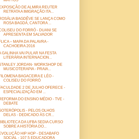
MATTOS
EXPOSIÇÃO DE ALMIRA REUTER
RETRATA A IMIGRAÇÃO ITA...
ROSÁLIA BAGDÊVE SE LANÇA COMO
ROSA BAGDÁ, CANTORA ...
COLISEU DO FORRÓ - DUANI SE
APRESENTA EM SALVADOR
FLICA – MAPA DA PALAVRA -
CACHOEIRA 2016
A GALINHA VAI PULAR NA FESTA
LITERÁRIA INTERNACION...
STANLEY JORDAN- WORKSHOP DE
MUSICOTERAPIA - PRAIA...
FILOMENA BAGACEIRA E LÉO -
COLISEU DO FORRÓ
FACULDADE 2 DE JULHO OFERECE -
ESPECIALIZAÇÃO EM ...
REFORMA DO ENSINO MÉDIO - TVE -
DEBATE
SOTERÓPOLIS - PELOS OLHOS
DELAS - DEDICADO ÀS CR...
BIBLIOTECA DA UFBA SEDIA CURSO
SOBRE A HISTÓRIA DO...
EVOLUÇÃO HIP HOP - DESABAFO
SOCIAL - 107,5 EDUCADORA