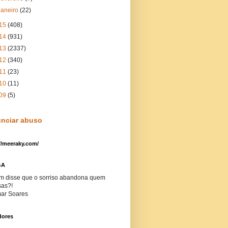
janeiro
(22)
15
(408)
14
(931)
13
(2337)
12
(340)
11
(23)
10
(11)
09
(5)
nciar abuso
//meeraky.com/
GA
m disse que o sorriso abandona quem
sas?!
ar Soares
dores