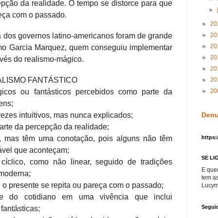
epção da realidade. O tempo se distorce para que
►
reça com o passado.
►
20
a dos governos latino-americanos foram de grande
►
20
►
20
omo Garcia Marquez, quem conseguiu implementar
►
20
ravés do realismo-mágico.
►
20
ALISMO FANTÁSTICO
►
20
cos ou fantásticos percebidos como parte da
►
20
ens;
zes intuitivos, mas nunca explicados;
Denu
arte da percepção da realidade;
s, mas têm uma conotação, pois alguns não têm
https:
vável que aconteçam;
SE LI
íclico, como não linear, seguido de tradições
E que
 moderna;
tem a
e o presente se repita ou pareça com o passado;
Lucym
 do cotidiano em uma vivência que inclui
Segui
fantásticas;