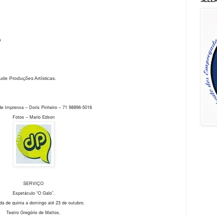
SEEE
a
ude Produções Artísticas.
de Imprensa – Doris Pinheiro – 71 98896-5016
Fotos – Mario Edson
SERVIÇO
Espetáculo “O Galo”.
a de quinta a domingo até 23 de outubro.
Teatro Gregório de Mattos,