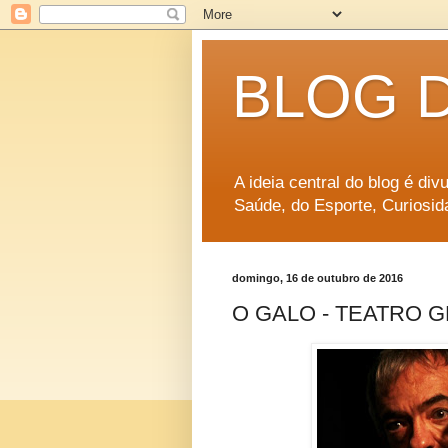
BLOG 
A ideia central do blog é di
Saúde, do Esporte, Curiosid
domingo, 16 de outubro de 2016
O GALO - TEATRO 