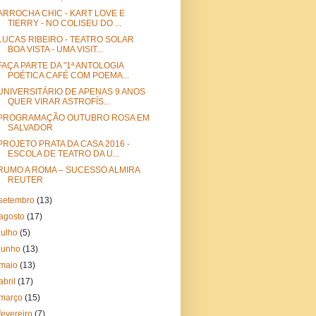
ARROCHA CHIC - KART LOVE E
TIERRY - NO COLISEU DO ...
LUCAS RIBEIRO - TEATRO SOLAR
BOA VISTA - UMA VISIT...
FAÇA PARTE DA "1ª ANTOLOGIA
POÉTICA CAFÉ COM POEMA...
UNIVERSITÁRIO DE APENAS 9 ANOS
QUER VIRAR ASTROFÍS...
PROGRAMAÇÃO OUTUBRO ROSA EM
SALVADOR
PROJETO PRATA DA CASA 2016 -
ESCOLA DE TEATRO DA U...
RUMO A ROMA – SUCESSO ALMIRA
REUTER
setembro
(13)
agosto
(17)
julho
(5)
junho
(13)
maio
(13)
abril
(17)
março
(15)
fevereiro
(7)