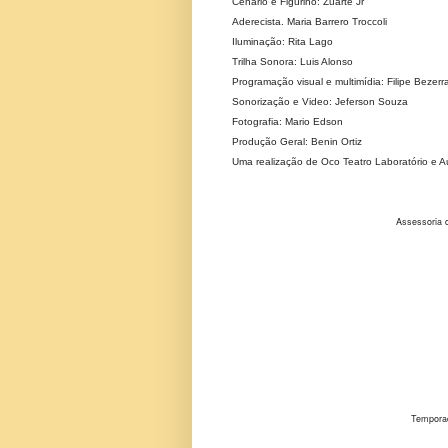
Cenário e Figurino: Zuarte Jr
Aderecista. Maria Barrero Troccoli
Iluminação: Rita Lago
Trilha Sonora: Luis Alonso
Programação visual e multimídia: Filipe Bezerr
Sonorização e Video: Jeferson Souza
Fotografia: Mario Edson
Produção Geral: Benin Ortiz
Uma realização de Oco Teatro Laboratório e A
Assessoria 
Temporad