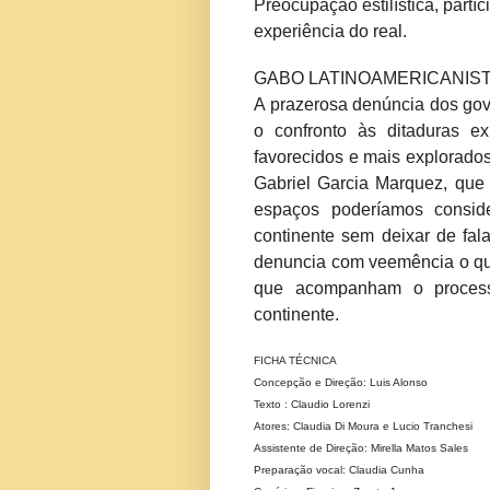
Preocupação estilística, partí
experiência do real.
GABO LATINOAMERICANIS
A prazerosa denúncia dos gove
o confronto às ditaduras e
favorecidos e mais explorados
Gabriel Garcia Marquez, que 
espaços poderíamos conside
continente sem deixar de fal
denuncia com veemência o que
que acompanham o process
continente.
FICHA TÉCNICA
Concepção e Direção: Luis Alonso
Texto : Claudio Lorenzi
Atores: Claudia Di Moura e Lucio Tranchesi
Assistente de Direção: Mirella Matos Sales
Preparação vocal: Claudia Cunha