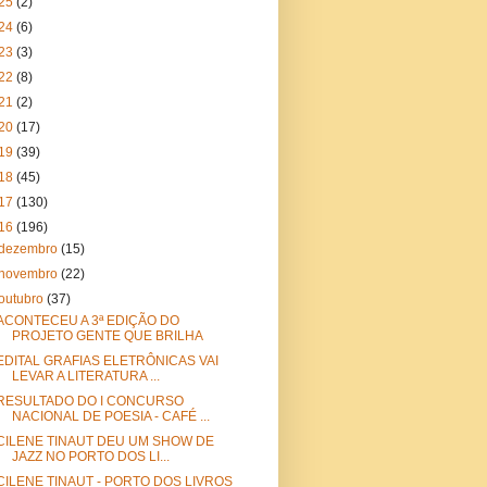
25
(2)
24
(6)
23
(3)
22
(8)
21
(2)
20
(17)
19
(39)
18
(45)
17
(130)
16
(196)
dezembro
(15)
novembro
(22)
outubro
(37)
ACONTECEU A 3ª EDIÇÃO DO
PROJETO GENTE QUE BRILHA
EDITAL GRAFIAS ELETRÔNICAS VAI
LEVAR A LITERATURA ...
RESULTADO DO I CONCURSO
NACIONAL DE POESIA - CAFÉ ...
CILENE TINAUT DEU UM SHOW DE
JAZZ NO PORTO DOS LI...
CILENE TINAUT - PORTO DOS LIVROS