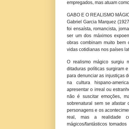
empregados, mas atuam como 
GABO E O REALISMO MÁGI
Gabriel Garcia Marquez (192
foi ensaísta, romancista, jor
ser um dos máximos expoent
obras combinam muito bem o 
vidas cotidianas nos países la
O realismo mágico surgiu 
ditaduras políticas surgiram 
para denunciar as injustiças
na cultura hispano-americ
apresentar o irreal ou estran
não é suscitar emoções, ma
sobrenatural sem se afastar 
personagens e os acontecimen
real, mas a realidade c
mágicos/fantásticos tomado