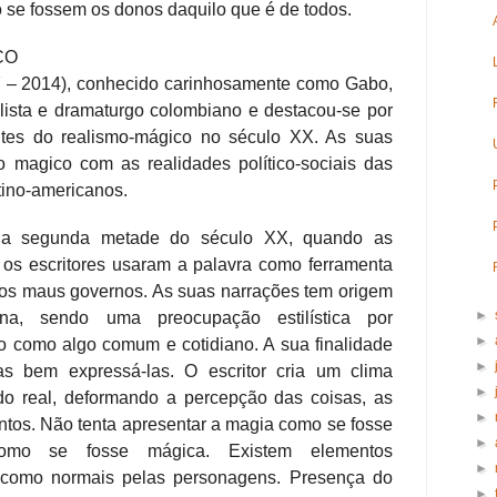
se fossem os donos daquilo que é de todos.
CO
7 – 2014), conhecido carinhosamente como Gabo,
nalista e dramaturgo colombiano e destacou-se por
es do realismo-mágico no século XX. As suas
magico com as realidades político-sociais das
tino-americanos.
na segunda metade do século XX, quando as
e os escritores usaram a palavra como ferramenta
 dos maus governos. As suas narrações tem origem
►
ana, sendo uma preocupação estilística por
►
ho como algo comum e cotidiano. A sua finalidade
►
s bem expressá-las. O escritor cria um clima
►
do real, deformando a percepção das coisas, as
►
tos. Não tenta apresentar a magia como se fosse
►
omo se fosse mágica. Existem elementos
►
s como normais pelas personagens. Presença do
►