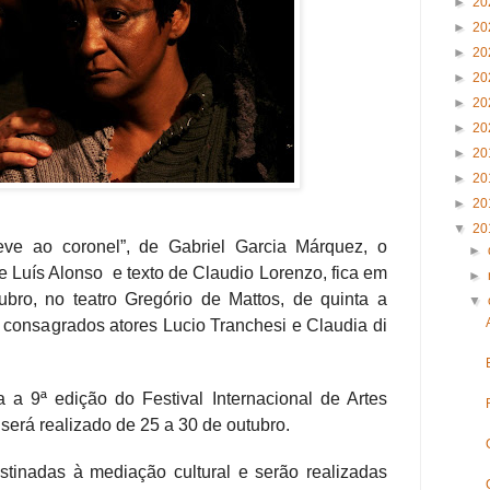
►
20
►
20
►
20
►
20
►
20
►
20
►
20
►
20
►
20
▼
20
eve ao coronel”, de Gabriel Garcia Márquez, o
►
e Luís Alonso e texto de Claudio Lorenzo, fica em
►
bro, no teatro Gregório de Mattos, de quinta a
▼
 consagrados atores Lucio Tranchesi e Claudia di
a a 9ª edição do Festival Internacional de Artes
será realizado de 25 a 30 de outubro.
tinadas à mediação cultural e serão realizadas