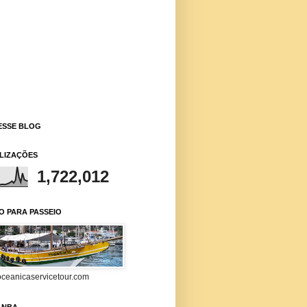
ESSE BLOG
ALIZAÇÕES
1,722,012
O PARA PASSEIO
ceanicaservicetour.com