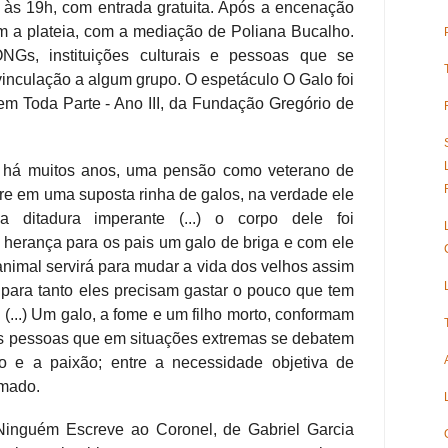
 às 19h, com entrada gratuita. Após a encenação
 a plateia, com a mediação de Poliana Bucalho.
ONGs, instituições culturais e pessoas que se
inculação a algum grupo. O espetáculo O Galo foi
em Toda Parte - Ano III, da Fundação Gregório de
 há muitos anos, uma pensão como veterano de
morre em uma suposta rinha de galos, na verdade ele
a a ditadura imperante (...) o corpo dele foi
herança para os pais um galo de briga e com ele
animal servirá para mudar a vida dos velhos assim
 para tanto eles precisam gastar o pouco que tem
(...) Um galo, a fome e um filho morto, conformam
s pessoas que em situações extremas se debatem
o e a paixão; entre a necessidade objetiva de
amado.
 Ninguém Escreve ao Coronel, de Gabriel Garcia