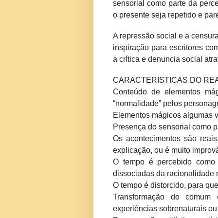
sensorial como parte da perc
o presente seja repetido e pa
A repressão social e a censur
inspiração para escritores c
a crítica e denuncia social at
CARACTERISTICAS DO RE
Conteúdo de elementos mági
“normalidade” pelos personag
Elementos mágicos algumas ve
Presença do sensorial como p
Os acontecimentos são reai
explicação, ou é muito impro
O tempo é percebido como c
dissociadas da racionalidade
O tempo é distorcido, para qu
Transformação do comum e
experiências sobrenaturais ou 