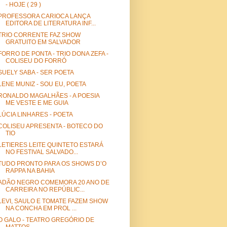
- HOJE ( 29 )
PROFESSORA CARIOCA LANÇA
EDITORA DE LITERATURA INF...
TRIO CORRENTE FAZ SHOW
GRATUITO EM SALVADOR
FORRO DE PONTA - TRIO DONA ZEFA -
COLISEU DO FORRÓ
SUELY SABA - SER POETA
LENE MUNIZ - SOU EU, POETA
RONALDO MAGALHÃES - A POESIA
ME VESTE E ME GUIA
LÚCIA LINHARES - POETA
COLISEU APRESENTA - BOTECO DO
TIO
LETIERES LEITE QUINTETO ESTARÁ
NO FESTIVAL SALVADO...
TUDO PRONTO PARA OS SHOWS D’O
RAPPA NA BAHIA
ADÃO NEGRO COMEMORA 20 ANO DE
CARREIRA NO REPÚBLIC...
LEVI, SAULO E TOMATE FAZEM SHOW
NA CONCHA EM PROL ...
O GALO - TEATRO GREGÓRIO DE