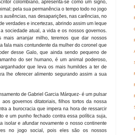
critor colombiano, apresenta-se como um signo,
nimal; pela sua permanência o tempo todo no jogo
nas ausências, nas desaparições, nas carências, no
de verdades e incertezas, abrindo assim um leque
a sociedade atual, a vida e os nossos governos.
 mais arranjar milho, teremos que dar nossos
 a fala mais contundente da mulher do coronel que
poder desse Galo, que ainda sendo pequeno de
tamanho do ser humano, é um animal poderoso,
barganhador que leva os mais humildes a ter de
ra lhe oferecer alimento segurando assim a sua
samento de Gabriel Garcia Márquez- é um pulsar
 aos governos ditatoriais, filhos tortos da nossa
ntra a burocracia que impera na hora de ressarcir
o e um punho fechado contra essa política suja,
ta isolar e afundar novamente o nosso continente
ores no jogo social, pois eles são os nossos