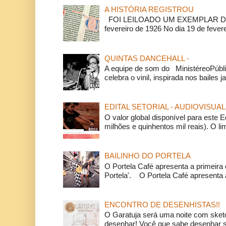
A HISTÓRIA REGISTROU
FOI LEILOADO UM EXEMPLAR DA
fevereiro de 1926 No dia 19 de feverei
QUINTAS DANCEHALL -
A equipe de som do MinistéreoPúbli
celebra o vinil, inspirada nos bailes j
EDITAL SETORIAL - AUDIOVISUAL
O valor global disponível para este E
milhões e quinhentos mil reais). O li
BAILINHO DO PORTELA
O Portela Café apresenta a primeira 
Portela'. O Portela Café apresenta a
ENCONTRO DE DESENHISTAS!!
O Garatuja será uma noite com ske
desenhar! Você que sabe desenhar s