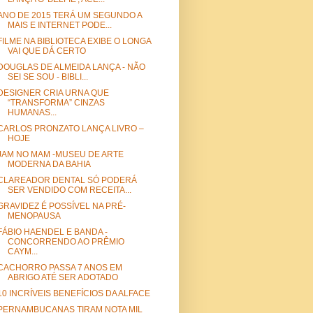
ANO DE 2015 TERÁ UM SEGUNDO A
MAIS E INTERNET PODE...
FILME NA BIBLIOTECA EXIBE O LONGA
VAI QUE DÁ CERTO
DOUGLAS DE ALMEIDA LANÇA - NÃO
SEI SE SOU - BIBLI...
DESIGNER CRIA URNA QUE
“TRANSFORMA” CINZAS
HUMANAS...
CARLOS PRONZATO LANÇA LIVRO –
HOJE
JAM NO MAM -MUSEU DE ARTE
MODERNA DA BAHIA
CLAREADOR DENTAL SÓ PODERÁ
SER VENDIDO COM RECEITA...
GRAVIDEZ É POSSÍVEL NA PRÉ-
MENOPAUSA
FÁBIO HAENDEL E BANDA -
CONCORRENDO AO PRÊMIO
CAYM...
CACHORRO PASSA 7 ANOS EM
ABRIGO ATÉ SER ADOTADO
10 INCRÍVEIS BENEFÍCIOS DA ALFACE
PERNAMBUCANAS TIRAM NOTA MIL