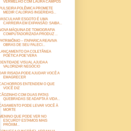
VERMELHO COM LAURA CAMPOS
PULSEIRA POLÊMICA PROMETE
MEDIR CALORIAS INGERIDAS...
VASCULHAR ESGOTO É UMA
CARREIRA EM EXPANSÃO: SAIBA...
NOVA MÁQUINA DE TOMOGRAFIA
COMPUTADORIZADA PRODUZ ...
PATRIMÔNIO – ITAPARICA REAVIVA
OBRAS DE SEU FALECI...
LANÇAMENTO DA COLETÂNEA
POÉTICA POE’VERA
DENTIDADE VISUAL AJUDA A
VALORIZAR NEGÓCIO
DAR RISADA PODE AJUDAR VOCÊ A
EMAGRECER
CACHORROS ENTENDEM O QUE
VOCÊ DIZ
CÃOZINHO COM DUAS PATAS
QUEBRADAS SE ADAPTA À VIDA...
CASAMENTO PODE LEVAR VOCÊ À
MORTE
MENINO QUE PODE VER NO
ESCURO? ESTAMOS MAIS
PRÓXIM...