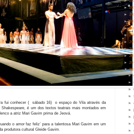
►
20
►
20
►
20
►
20
►
20
►
20
►
20
►
20
►
20
►
20
▼
20
►
►
►
►
ra fui conhecer ( sábado 16) o espaço do Vila através da
►
m Shakespeare, é um dos textos teatrais mais montados em
►
elenco a atriz Mari Gavim prima de Jeová.
►
►
Quando o amor faz feliz’ para a talentosa Mari Gavim em um
 produtora cultural Gleide Gavim.
►