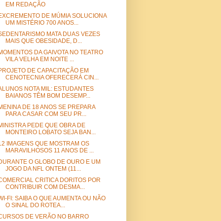
EM REDAÇÃO
EXCREMENTO DE MÚMIA SOLUCIONA
UM MISTÉRIO 700 ANOS...
SEDENTARISMO MATA DUAS VEZES
MAIS QUE OBESIDADE, D...
MOMENTOS DA GAIVOTA NO TEATRO
VILA VELHA EM NOITE ...
PROJETO DE CAPACITAÇÃO EM
CENOTECNIA OFERECERÁ CIN...
ALUNOS NOTA MIL: ESTUDANTES
BAIANOS TÊM BOM DESEMP...
MENINA DE 18 ANOS SE PREPARA
PARA CASAR COM SEU PR...
MINISTRA PEDE QUE OBRA DE
MONTEIRO LOBATO SEJA BAN...
12 IMAGENS QUE MOSTRAM OS
MARAVILHOSOS 11 ANOS DE ...
DURANTE O GLOBO DE OURO E UM
JOGO DA NFL ONTEM (11...
COMERCIAL CRITICA DORITOS POR
CONTRIBUIR COM DESMA...
WI-FI: SAIBA O QUE AUMENTA OU NÃO
O SINAL DO ROTEA...
CURSOS DE VERÃO NO BARRO