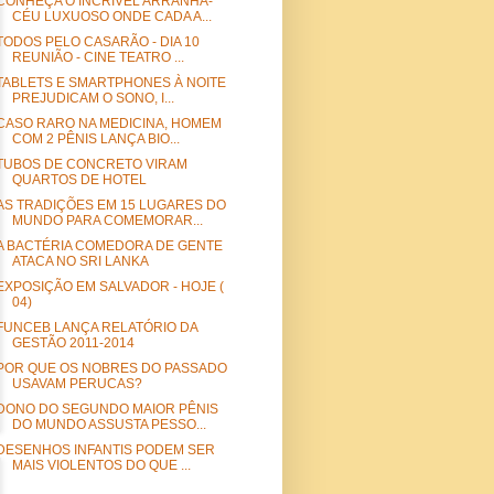
CONHEÇA O INCRÍVEL ARRANHA-
CÉU LUXUOSO ONDE CADA A...
TODOS PELO CASARÃO - DIA 10
REUNIÃO - CINE TEATRO ...
TABLETS E SMARTPHONES À NOITE
PREJUDICAM O SONO, I...
CASO RARO NA MEDICINA, HOMEM
COM 2 PÊNIS LANÇA BIO...
TUBOS DE CONCRETO VIRAM
QUARTOS DE HOTEL
AS TRADIÇÕES EM 15 LUGARES DO
MUNDO PARA COMEMORAR...
A BACTÉRIA COMEDORA DE GENTE
ATACA NO SRI LANKA
EXPOSIÇÃO EM SALVADOR - HOJE (
04)
FUNCEB LANÇA RELATÓRIO DA
GESTÃO 2011-2014
POR QUE OS NOBRES DO PASSADO
USAVAM PERUCAS?
DONO DO SEGUNDO MAIOR PÊNIS
DO MUNDO ASSUSTA PESSO...
DESENHOS INFANTIS PODEM SER
MAIS VIOLENTOS DO QUE ...