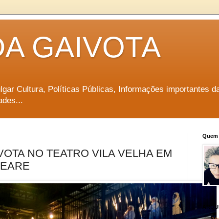
DA GAIVOTA
vulgar Cultura, Políticas Públicas, Informações importantes d
ades...
Quem 
OTA NO TEATRO VILA VELHA EM
PEARE
ARQU