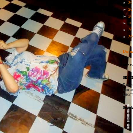
►
20
►
20
►
20
►
20
►
20
►
20
Denu
https:
SE LI
E que
tem a
Lucym
Segui