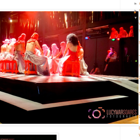
►
►
▼