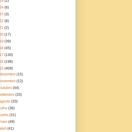
25
(2)
24
(6)
23
(3)
22
(8)
21
(2)
20
(17)
19
(39)
18
(45)
17
(130)
16
(196)
15
(408)
dezembro
(15)
novembro
(12)
outubro
(44)
setembro
(33)
agosto
(33)
julho
(36)
junho
(31)
maio
(49)
abril
(41)