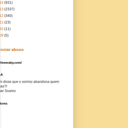
14
(931)
13
(2337)
12
(340)
11
(23)
10
(11)
09
(5)
nciar abuso
//meeraky.com/
GA
m disse que o sorriso abandona quem
sas?!
ar Soares
dores