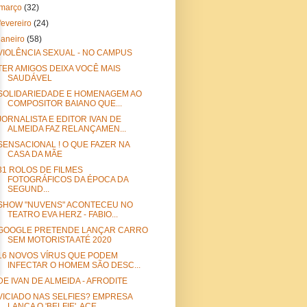
março
(32)
fevereiro
(24)
janeiro
(58)
VIOLÊNCIA SEXUAL - NO CAMPUS
TER AMIGOS DEIXA VOCÊ MAIS
SAUDÁVEL
SOLIDARIEDADE E HOMENAGEM AO
COMPOSITOR BAIANO QUE...
JORNALISTA E EDITOR IVAN DE
ALMEIDA FAZ RELANÇAMEN...
SENSACIONAL ! O QUE FAZER NA
CASA DA MÃE
31 ROLOS DE FILMES
FOTOGRÁFICOS DA ÉPOCA DA
SEGUND...
SHOW "NUVENS" ACONTECEU NO
TEATRO EVA HERZ - FABIO...
GOOGLE PRETENDE LANÇAR CARRO
SEM MOTORISTA ATÉ 2020
16 NOVOS VÍRUS QUE PODEM
INFECTAR O HOMEM SÃO DESC...
DE IVAN DE ALMEIDA - AFRODITE
VICIADO NAS SELFIES? EMPRESA
LANÇA O 'BELFIE', ACE...