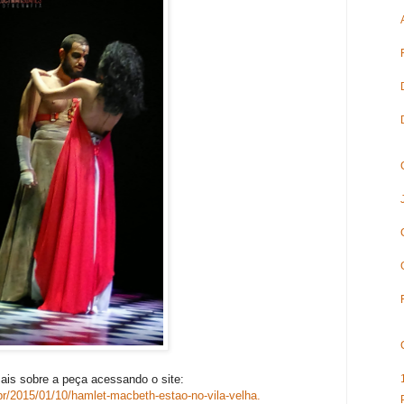
is sobre a peça acessando o site:
r/2015/01/10/hamlet-macbeth-estao-no-vila-velha.