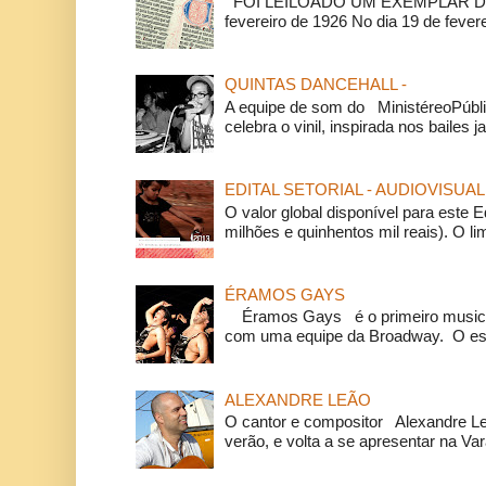
FOI LEILOADO UM EXEMPLAR DA
fevereiro de 1926 No dia 19 de feverei
QUINTAS DANCEHALL -
A equipe de som do MinistéreoPúbli
celebra o vinil, inspirada nos bailes j
EDITAL SETORIAL - AUDIOVISUAL
O valor global disponível para este E
milhões e quinhentos mil reais). O li
ÉRAMOS GAYS
Éramos Gays é o primeiro musical
com uma equipe da Broadway. O espe
ALEXANDRE LEÃO
O cantor e compositor Alexandre L
verão, e volta a se apresentar na Va