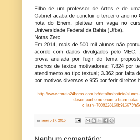
Filho de um professor de Artes e de uma
Gabriel acaba de concluir o terceiro ano no
nota do Enem, pleitear um vaga no curs
Universidade Federal da Bahia (Ufba).
Notas Zero
Em 2014, mais de 500 mil alunos não pont
acordo com dados divulgados pelo MEC, 2
prova anulada por fugir do tema propost
trechos de textos motivadores; 7.824 por te
atendimento ao tipo textual; 3.362 por falta 
por motivos diversos e 955 por ferir direit
http://www.correio24horas.com.br/detalhe/noticia/aluno
desempenho-no-enem-e-tiram-notas-
cHash=7008228160b916673fa5
às
janeiro 17, 2015
Nenhum comentário: