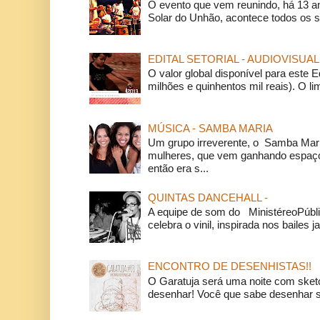
O evento que vem reunindo, há 13 a
Solar do Unhão, acontece todos os 
EDITAL SETORIAL - AUDIOVISUAL
O valor global disponível para este E
milhões e quinhentos mil reais). O li
MÚSICA - SAMBA MARIA
Um grupo irreverente, o Samba Mar
mulheres, que vem ganhando espaço
então era s...
QUINTAS DANCEHALL -
A equipe de som do MinistéreoPúbli
celebra o vinil, inspirada nos bailes j
ENCONTRO DE DESENHISTAS!!
O Garatuja será uma noite com ske
desenhar! Você que sabe desenhar s