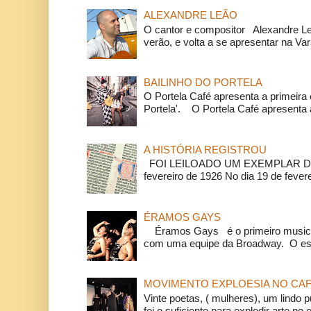
ALEXANDRE LEÃO
O cantor e compositor Alexandre L
verão, e volta a se apresentar na Va
BAILINHO DO PORTELA
O Portela Café apresenta a primeira 
Portela'. O Portela Café apresenta a
A HISTÓRIA REGISTROU
FOI LEILOADO UM EXEMPLAR DA
fevereiro de 1926 No dia 19 de feverei
ÉRAMOS GAYS
Éramos Gays é o primeiro musical
com uma equipe da Broadway. O espe
MOVIMENTO EXPLOESIA NO CAF
Vinte poetas, ( mulheres), um lindo p
foi o suficiente para explodir arte no