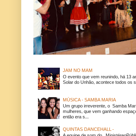
JAM NO MAM
O evento que vem reunindo, há 13 a
Solar do Unhão, acontece todos os 
MÚSICA - SAMBA MARIA
Um grupo irreverente, o Samba Mar
mulheres, que vem ganhando espaço
então era s...
QUINTAS DANCEHALL -
A equipe de som do MinistéreoPúbli