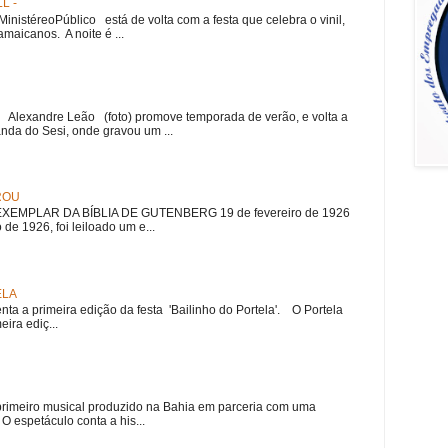
L -
nistéreoPúblico está de volta com a festa que celebra o vinil,
amaicanos. A noite é ...
r Alexandre Leão (foto) promove temporada de verão, e volta a
nda do Sesi, onde gravou um ...
ROU
EMPLAR DA BÍBLIA DE GUTENBERG 19 de fevereiro de 1926
 de 1926, foi leiloado um e...
ELA
nta a primeira edição da festa 'Bailinho do Portela'. O Portela
ira ediç...
meiro musical produzido na Bahia em parceria com uma
 espetáculo conta a his...