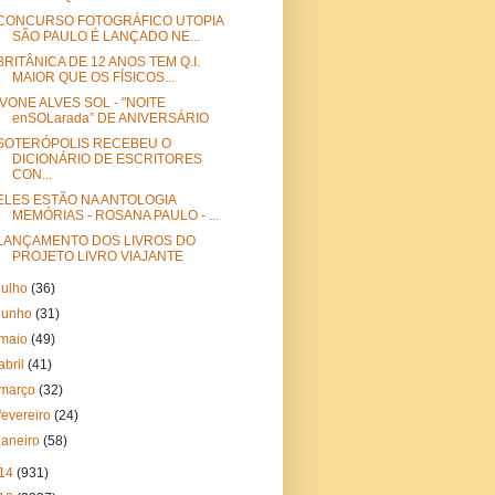
CONCURSO FOTOGRÁFICO UTOPIA
SÃO PAULO É LANÇADO NE...
BRITÂNICA DE 12 ANOS TEM Q.I.
MAIOR QUE OS FÍSICOS...
IVONE ALVES SOL - "NOITE
enSOLarada” DE ANIVERSÁRIO
SOTERÓPOLIS RECEBEU O
DICIONÁRIO DE ESCRITORES
CON...
ELES ESTÃO NA ANTOLOGIA
MEMÓRIAS - ROSANA PAULO - ...
LANÇAMENTO DOS LIVROS DO
PROJETO LIVRO VIAJANTE
julho
(36)
junho
(31)
maio
(49)
abril
(41)
março
(32)
fevereiro
(24)
janeiro
(58)
14
(931)