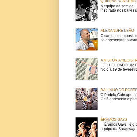
QUINTAS DANCEHAL
A equipe de som do Mi
inspirada nos bailes j
ALEXANDRE LEÃO
O cantor e composito
se apresentar na Vara
A HISTÓRIA REGIST
FOI LEILOADO UM EX
No dia 19 de fevereiro
BAILINHO DO PORT
O Portela Café aprese
Café apresenta a prime
ÉRAMOS GAYS
Éramos Gays é o pri
equipe da Broadway. O