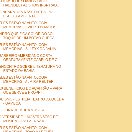
SHOW BOBDYLIANOS FÁBIO
HAENDEL FAZ SHOW INSPIRAD...
GINCANA DAS NASCENTES - NA
ESCOLA AMBIENTAL
ELES ESTÃO NA ANTOLOGIA
MEMÓRIAS - EWERTON MATOS -...
VIDRO QUE FICA COLORIDO AO
TOQUE DE UM BOTÃO CHEGA...
ELES ESTÃO NA ANTOLOGIA
MEMÓRIAS - SLLEYK DA BAHIA...
BARBEIRO AMERICANO CORTA
GRATUITAMENTE CABELO DE C...
ENCONTRO SOBRE LITERATURA NO
ESTADO DA BAHIA
ELES ESTÃO NA ANTOLOGIA
MEMÓRIAS - ALMIRA REUTER ...
10 BENEFÍCIOS DO AÇAFRÃO – PARA
QUE SERVE E PROPRI...
ABISMO - ESTREIA TEATRO DA QUEDA
- GAMBOA
OFICINA DE MUITA MÚSICA
DIVERSIDADE – MOSTRA SESC DE
MÚSICA – ANO 2 TRAZ V...
ELES ESTÃO NA ANTOLOGIA