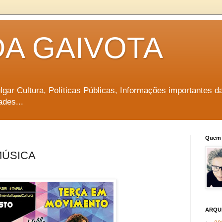
DA GAIVOTA
vulgar Cultura, Políticas Públicas, Informações importantes d
ades...
Quem 
MÚSICA
ARQU