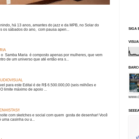
nindo, há 13 anos, amantes do jazz e da MPB, no Solar do
SIGA 
s os sábados do ano, com pausa apen...
VISU
RIA
e, o Samba Maria é composto apenas por mulheres, que vem
ro de um universo que até então era s...
BARC
 AUDIOVISUAL
ível para este Edital é de R$ 6.500.000,00 (seis milhões e
 O limite máximo de apoio ...
www.o
NHISTAS!!
SEEE
noite com sketches e social com quem gosta de desenhar! Você
 uma casinha ou u...