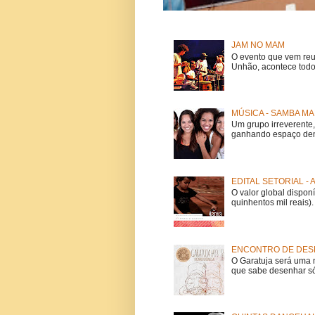
JAM NO MAM
O evento que vem reu
Unhão, acontece todo
MÚSICA - SAMBA MA
Um grupo irreverent
ganhando espaço dent
EDITAL SETORIAL -
O valor global dispon
quinhentos mil reais).
ENCONTRO DE DESE
O Garatuja será uma 
que sabe desenhar só