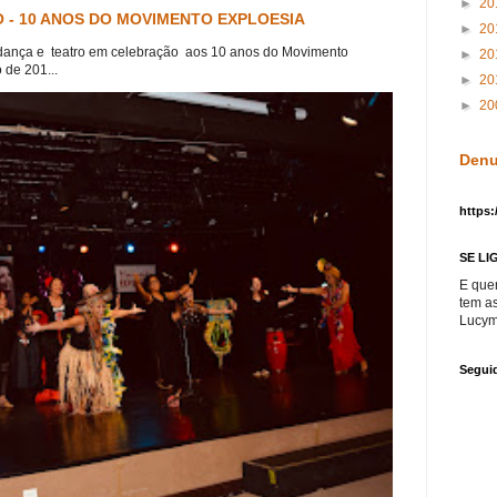
►
20
 - 10 ANOS DO MOVIMENTO EXPLOESIA
►
20
dança e teatro em celebração aos 10 anos do Movimento
►
20
 de 201...
►
20
►
20
Denu
https:
SE LI
E que
tem a
Lucym
Segui