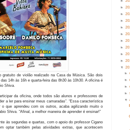
►
20
►
20
►
20
►
20
►
20
►
20
►
20
►
20
►
20
►
20
▼
20
►
 gratuito de violão realizado na Casa da Música. São dois
►
das 14h às 16h e quarta-feira das 8h30 às 10h30. A oficina é
io Shiva.
►
►
ticipar da oficina, onde todos são alunos e professores de
▼
er a ler para ensinar meus camaradas”. “Essa característica
r o que aprendeu com os outros, acaba agilizando muito o
io Shiva. “Afinal, a melhor maneira de aprender é ensinar!”
ente às segundas e quartas, com o apoio do professor Cigano
dem optar também pelas atividades extras, que acontecem