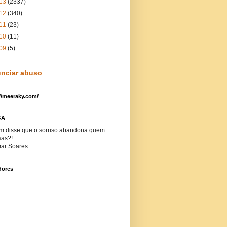
13
(2337)
12
(340)
11
(23)
10
(11)
09
(5)
nciar abuso
//meeraky.com/
GA
m disse que o sorriso abandona quem
sas?!
ar Soares
dores