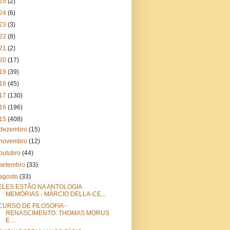
25
(2)
24
(6)
23
(3)
22
(8)
21
(2)
20
(17)
19
(39)
18
(45)
17
(130)
16
(196)
15
(408)
dezembro
(15)
novembro
(12)
outubro
(44)
setembro
(33)
agosto
(33)
ELES ESTÃO NA ANTOLOGIA
MEMÓRIAS - MÁRCIO DELLA-CE...
CURSO DE FILOSOFIA -
RENASCIMENTO: THOMAS MORUS
E ...