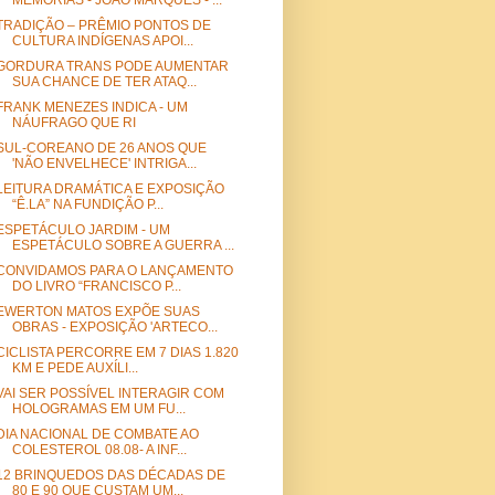
MEMÓRIAS - JOÃO MARQUES - ...
TRADIÇÃO – PRÊMIO PONTOS DE
CULTURA INDÍGENAS APOI...
GORDURA TRANS PODE AUMENTAR
SUA CHANCE DE TER ATAQ...
FRANK MENEZES INDICA - UM
NÁUFRAGO QUE RI
SUL-COREANO DE 26 ANOS QUE
'NÃO ENVELHECE' INTRIGA...
LEITURA DRAMÁTICA E EXPOSIÇÃO
“Ê.LA” NA FUNDIÇÃO P...
ESPETÁCULO JARDIM - UM
ESPETÁCULO SOBRE A GUERRA ...
CONVIDAMOS PARA O LANÇAMENTO
DO LIVRO “FRANCISCO P...
EWERTON MATOS EXPÕE SUAS
OBRAS - EXPOSIÇÃO 'ARTECO...
CICLISTA PERCORRE EM 7 DIAS 1.820
KM E PEDE AUXÍLI...
VAI SER POSSÍVEL INTERAGIR COM
HOLOGRAMAS EM UM FU...
DIA NACIONAL DE COMBATE AO
COLESTEROL 08.08- A INF...
12 BRINQUEDOS DAS DÉCADAS DE
80 E 90 QUE CUSTAM UM...