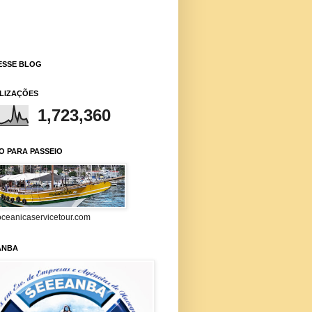
ESSE BLOG
ALIZAÇÕES
1,723,360
O PARA PASSEIO
ceanicaservicetour.com
ANBA