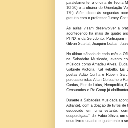
paralelamente: a oficina de Teoria 
10h30) e a oficina de Orientação V
17h). Além disso às segundas acon
gratuito com o professor Juracy Cost
As aulas visam desenvolver a práti
acontecendo há mais de quatro ano
PHNX e da Servdonto. Participam mú
Gilvan Scarlat, Joaquim Izaías, Juar
No último sábado de cada mês a Ofi
na Sabadeira Musicada, evento co
músicos como Amadeu Alves, Duda S
Gabriele Victória, Kal Rebello, Lis
poetas Adão Cunha e Rubem Garcia,
percussionistas Allan Corbacho e Pau
Cordas, Flor de Lótus, Hemprolika, 
Censurados e Rx Group já abrilhanta
Durante a Sabadeira Musicada acont
Adiante), com a doação de livros de f
esquecido em uma estante, com
desperdiçada”, diz Fabio Shiva, um 
seus livros usados e igualmente a se