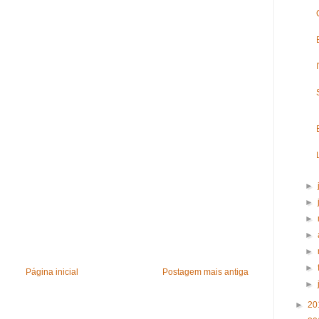
►
►
►
►
►
►
Página inicial
Postagem mais antiga
►
►
20