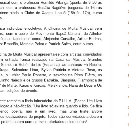
Musical com o professor Romildo Pitanga (quarta de 9h30 às
ocal com a professora Rosália Bagdêve (segunda de 16h às
tece ainda o Clube de Xadrez Itapuã (15h às 17h), curso
a.
ca individual e coletiva. A Oficina de Muita Música! vem
s, com o apoio do Movimento Itapuã Cultural, do Athelier
sicos talentosos como: Alejandro Carvalho, Arthur Esdras,
ez Brandão, Marcelo Paiva e Patrick Sales, entre outros.
cina de Muita Música! apresenta-se com artistas convidados
m entrada franca realizado na Casa da Música. Grandes
pínola e Rubén de Lis (Espanha), as cantoras Fá Ribeiro,
 Braga, Salvadora Lima, Sylvia Patricia e Victoria Rosa, os
 o luthier Paulo Roberto, o saxofonista Pires Piêtra, os
linho Naieco e os grupos Batrákia, Diáspora, Filarmônica de
IV de Marte, Karas e Koroas, Melskishow, Nana de Deus e Os
ram edições do evento.
ece também a linda brincadeira do P.U.L.A. (Passe Um Livro
icção e não-ficção. “Um livro só existe quando é lido. Se fica
endo poeira, não é um livro, mas uma triste árvore
dos idealizadores do projeto. Todos são convidados a doarem
 presentearem com os livros ofertados pelos outros!