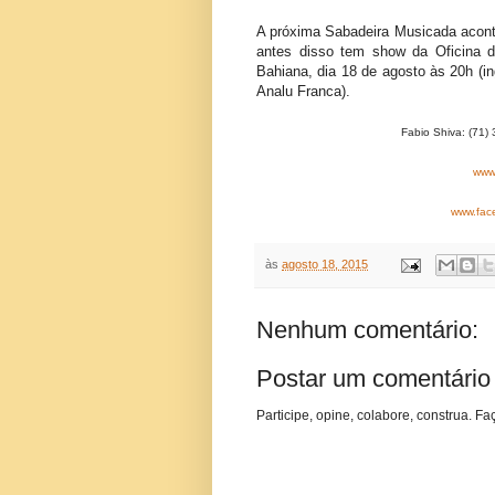
A próxima Sabadeira Musicada aconte
antes disso tem show da Oficina d
Bahiana, dia 18 de agosto às 20h (i
Analu Franca).
Fabio Shiva: (71)
www
www.fac
às
agosto 18, 2015
Nenhum comentário:
Postar um comentário
Participe, opine, colabore, construa. Fa