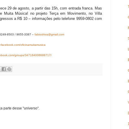
ce 29 de agosto, a partir das 15h, com entrada franca. Mas
e Muita Música! no projeto Terça em Movimento, no Villa
ngressos a R$ 10 – informações pelo telefone 9959-0802 com
 3249-8503 / 9655-3387 –
fabioshiva@gmail.com
.facebook.com/oficinamuitamusica
ebook.com/groups/347184008688717/
ça parte desse "universo".