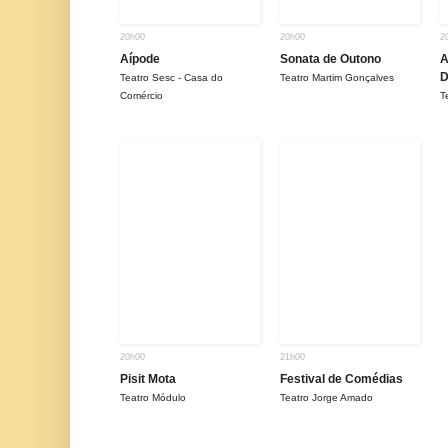
20h00
20h00
2
Aípode
Sonata de Outono
A
D
Teatro Sesc - Casa do
Teatro Martim Gonçalves
Comércio
T
20h00
21h00
Pisit Mota
Festival de Comédias
Teatro Módulo
Teatro Jorge Amado