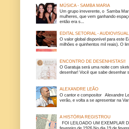
MÚSICA - SAMBA MARIA
Um grupo irreverente, o Samba Mar
mulheres, que vem ganhando espaço
então era s...
EDITAL SETORIAL - AUDIOVISUAL
O valor global disponível para este E
milhões e quinhentos mil reais). O li
ENCONTRO DE DESENHISTAS!!
O Garatuja será uma noite com ske
desenhar! Você que sabe desenhar s
ALEXANDRE LEÃO
O cantor e compositor Alexandre L
verão, e volta a se apresentar na Va
A HISTÓRIA REGISTROU
FOI LEILOADO UM EXEMPLAR DA
fevereiro de 1926 No dia 19 de feverei