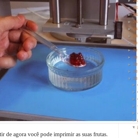
►
20
►
20
►
20
►
20
►
20
►
20
►
20
►
20
►
20
►
20
►
20
▼
20
►
►
►
►
►
►
▼
tir de agora você pode imprimir as suas frutas.