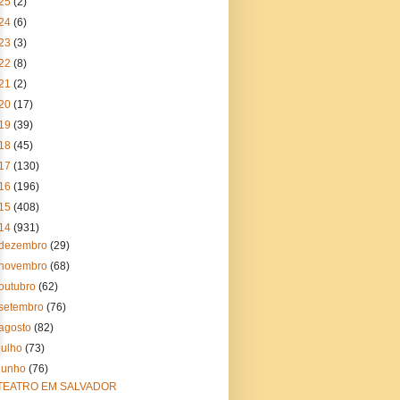
25
(2)
24
(6)
23
(3)
22
(8)
21
(2)
20
(17)
19
(39)
18
(45)
17
(130)
16
(196)
15
(408)
14
(931)
dezembro
(29)
novembro
(68)
outubro
(62)
setembro
(76)
agosto
(82)
julho
(73)
junho
(76)
TEATRO EM SALVADOR