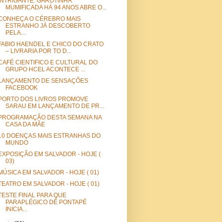
INTRIGANTE: GAROTINHA
MUMIFICADA HÁ 94 ANOS ABRE O...
CONHEÇA O CÉREBRO MAIS
ESTRANHO JÁ DESCOBERTO
PELA...
FABIO HAENDEL E CHICO DO CRATO
– LIVRARIA POR TO D...
CAFÉ CIENTIFICO E CULTURAL DO
GRUPO HCEL ACONTECE ...
LANÇAMENTO DE SENSAÇÕES
FACEBOOK
PORTO DOS LIVROS PROMOVE
SARAU EM LANÇAMENTO DE PR...
PROGRAMAÇÃO DESTA SEMANA NA
CASA DA MÃE
10 DOENÇAS MAIS ESTRANHAS DO
MUNDO
EXPOSIÇÃO EM SALVADOR - HOJE (
03)
MÚSICA EM SALVADOR - HOJE ( 01)
TEATRO EM SALVADOR - HOJE ( 01)
TESTE FINAL PARA QUE
PARAPLÉGICO DÊ PONTAPÉ
INICIA...