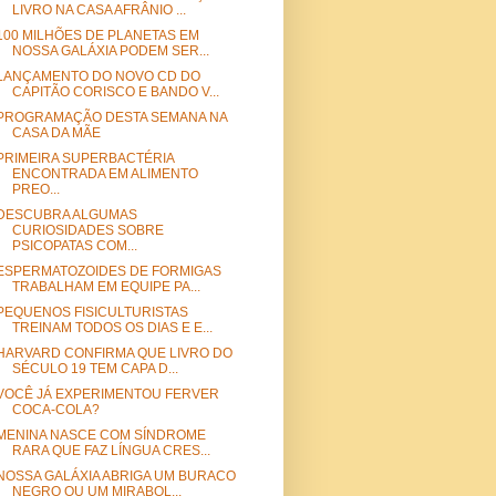
LIVRO NA CASA AFRÂNIO ...
100 MILHÕES DE PLANETAS EM
NOSSA GALÁXIA PODEM SER...
LANÇAMENTO DO NOVO CD DO
CAPITÃO CORISCO E BANDO V...
PROGRAMAÇÃO DESTA SEMANA NA
CASA DA MÃE
PRIMEIRA SUPERBACTÉRIA
ENCONTRADA EM ALIMENTO
PREO...
DESCUBRA ALGUMAS
CURIOSIDADES SOBRE
PSICOPATAS COM...
ESPERMATOZOIDES DE FORMIGAS
TRABALHAM EM EQUIPE PA...
PEQUENOS FISICULTURISTAS
TREINAM TODOS OS DIAS E E...
HARVARD CONFIRMA QUE LIVRO DO
SÉCULO 19 TEM CAPA D...
VOCÊ JÁ EXPERIMENTOU FERVER
COCA-COLA?
MENINA NASCE COM SÍNDROME
RARA QUE FAZ LÍNGUA CRES...
NOSSA GALÁXIA ABRIGA UM BURACO
NEGRO OU UM MIRABOL...