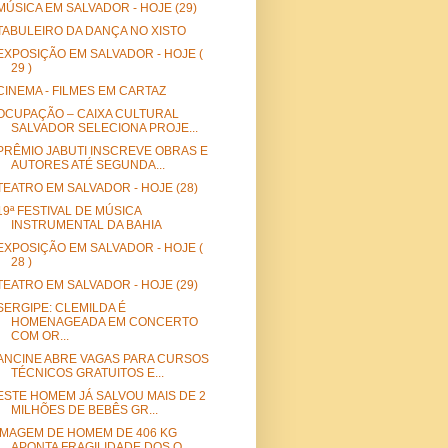
MÚSICA EM SALVADOR - HOJE (29)
TABULEIRO DA DANÇA NO XISTO
EXPOSIÇÃO EM SALVADOR - HOJE (
29 )
CINEMA - FILMES EM CARTAZ
OCUPAÇÃO – CAIXA CULTURAL
SALVADOR SELECIONA PROJE...
PRÊMIO JABUTI INSCREVE OBRAS E
AUTORES ATÉ SEGUNDA...
TEATRO EM SALVADOR - HOJE (28)
19ª FESTIVAL DE MÚSICA
INSTRUMENTAL DA BAHIA
EXPOSIÇÃO EM SALVADOR - HOJE (
28 )
TEATRO EM SALVADOR - HOJE (29)
SERGIPE: CLEMILDA É
HOMENAGEADA EM CONCERTO
COM OR...
ANCINE ABRE VAGAS PARA CURSOS
TÉCNICOS GRATUITOS E...
ESTE HOMEM JÁ SALVOU MAIS DE 2
MILHÕES DE BEBÊS GR...
IMAGEM DE HOMEM DE 406 KG
APONTA FRAGILIDADE DOS O...