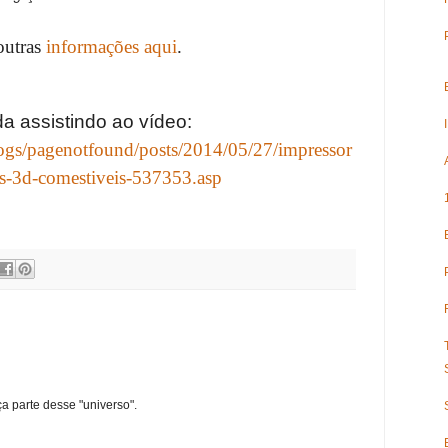
outras
informações aqui
.
a assistindo ao vídeo:
ogs/pagenotfound/posts/2014/05/27/impressor
tas-3d-comestiveis-537353.asp
ça parte desse "universo".