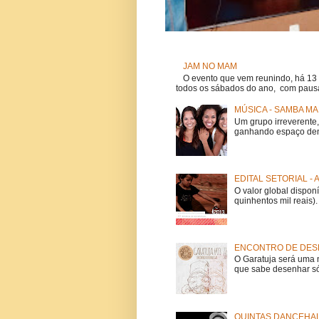
JAM NO MAM
O evento que vem reunindo, há 13
todos os sábados do ano, com pausa
MÚSICA - SAMBA MA
Um grupo irreverent
ganhando espaço dent
EDITAL SETORIAL -
O valor global dispon
quinhentos mil reais).
ENCONTRO DE DESE
O Garatuja será uma 
que sabe desenhar só
QUINTAS DANCEHAL