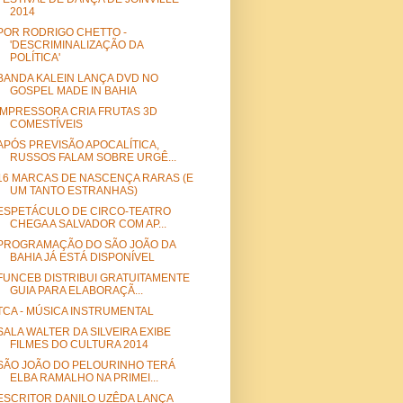
2014
POR RODRIGO CHETTO -
'DESCRIMINALIZAÇÃO DA
POLÍTICA'
BANDA KALEIN LANÇA DVD NO
GOSPEL MADE IN BAHIA
IMPRESSORA CRIA FRUTAS 3D
COMESTÍVEIS
APÓS PREVISÃO APOCALÍTICA,
RUSSOS FALAM SOBRE URGÊ...
16 MARCAS DE NASCENÇA RARAS (E
UM TANTO ESTRANHAS)
ESPETÁCULO DE CIRCO-TEATRO
CHEGA A SALVADOR COM AP...
PROGRAMAÇÃO DO SÃO JOÃO DA
BAHIA JÁ ESTÁ DISPONÍVEL
FUNCEB DISTRIBUI GRATUITAMENTE
GUIA PARA ELABORAÇÃ...
TCA - MÚSICA INSTRUMENTAL
SALA WALTER DA SILVEIRA EXIBE
FILMES DO CULTURA 2014
SÃO JOÃO DO PELOURINHO TERÁ
ELBA RAMALHO NA PRIMEI...
ESCRITOR DANILO UZÊDA LANÇA