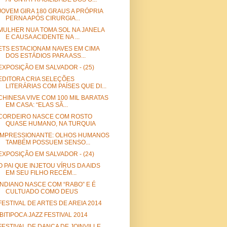
JOVEM GIRA 180 GRAUS A PRÓPRIA
PERNA APÓS CIRURGIA...
MULHER NUA TOMA SOL NA JANELA
E CAUSA ACIDENTE NA ...
ETS ESTACIONAM NAVES EM CIMA
DOS ESTÁDIOS PARA ASS...
EXPOSIÇÃO EM SALVADOR - (25)
EDITORA CRIA SELEÇÕES
LITERÁRIAS COM PAÍSES QUE DI...
CHINESA VIVE COM 100 MIL BARATAS
EM CASA: “ELAS SÃ...
CORDEIRO NASCE COM ROSTO
QUASE HUMANO, NA TURQUIA
IMPRESSIONANTE: OLHOS HUMANOS
TAMBÉM POSSUEM SENSO...
EXPOSIÇÃO EM SALVADOR - (24)
O PAI QUE INJETOU VÍRUS DA AIDS
EM SEU FILHO RECÉM...
INDIANO NASCE COM “RABO” E É
CULTUADO COMO DEUS
FESTIVAL DE ARTES DE AREIA 2014
IBITIPOCA JAZZ FESTIVAL 2014
FESTIVAL DE DANÇA DE JOINVILLE