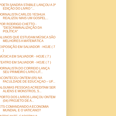
POETA SANDRA STABILE LANÇOU A 3º
EDIÇÃO DO LIVRO “...
JORNALISTA CARLOS YESHUA
REALIZOU MAIS UM GOSPEL...
POR RODRIGO CHETTO -
"DESCRIMINALIZAÇÃO DA
POLÍTICA"
ALUNOS QUE ESTUDAM MÚSICA SÃO
MELHORES A MATEMÁTICA
EXPOSIÇÃO EM SALVADOR - HOJE ( 7
)
MÚSICA EM SALVADOR - HOJE ( 7 )
TEATRO EM SALVADOR - HOJE ( 7 )
JORNALISTA DO CORREIO LANÇA
SEU PRIMEIRO LIVRO LIT...
ACONTECEU ONTEM (05) NA
FACULDADE DE EDUCAÇAO – UF...
ALGUMAS PESSOAS ACREDITAM SER
ALIENS E MONSTROS, S...
PORTO DOS LIVROS LANÇOU ONTEM
(04) PROJETO DE A...
ETS COMANDANDO A ECONOMIA
MUNDIAL E O VATICANO?