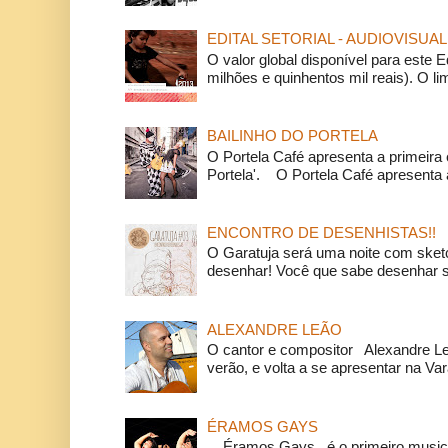
EDITAL SETORIAL - AUDIOVISUAL
O valor global disponível para este E
milhões e quinhentos mil reais). O li
BAILINHO DO PORTELA
O Portela Café apresenta a primeira 
Portela'. O Portela Café apresenta a
ENCONTRO DE DESENHISTAS!!
O Garatuja será uma noite com ske
desenhar! Você que sabe desenhar s
ALEXANDRE LEÃO
O cantor e compositor Alexandre L
verão, e volta a se apresentar na Va
ÉRAMOS GAYS
Éramos Gays é o primeiro musical