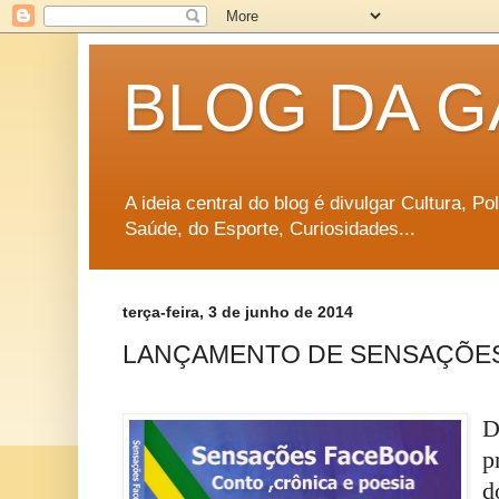
BLOG DA G
A ideia central do blog é divulgar Cultura, P
Saúde, do Esporte, Curiosidades...
terça-feira, 3 de junho de 2014
LANÇAMENTO DE SENSAÇÕE
D
p
d