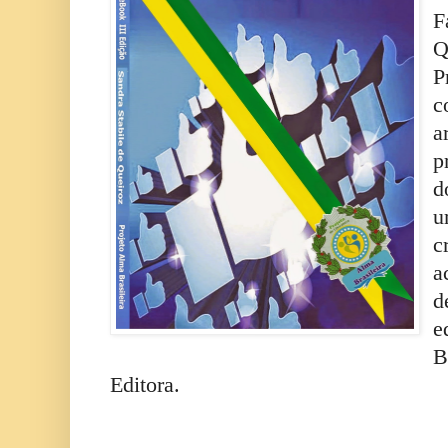
F
Q
P
c
a
p
d
u
c
a
d
e
B
Editora.