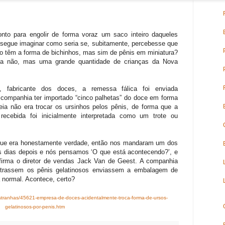
to para engolir de forma voraz um saco inteiro daqueles
nsegue imaginar como seria se, subitamente, percebesse que
 têm a forma de bichinhos, mas sim de pênis em miniatura?
ja não, mas uma grande quantidade de crianças da Nova
fabricante dos doces, a remessa fálica foi enviada
 companhia ter importado “cinco palhetas” do doce em forma
deia não era trocar os ursinhos pelos pênis, de forma que a
 recebida foi inicialmente interpretada como um trote ou
 que era honestamente verdade, então nos mandaram um dos
ns dias depois e nós pensamos ‘O que está acontecendo?’, e
afirma o diretor de vendas Jack Van de Geest. A companhia
ontrassem os pênis gelatinosos enviassem a embalagem de
 normal. Acontece, certo?
stranhas/45621-empresa-de-doces-acidentalmente-troca-forma-de-ursos-
gelatinosos-por-penis.htm