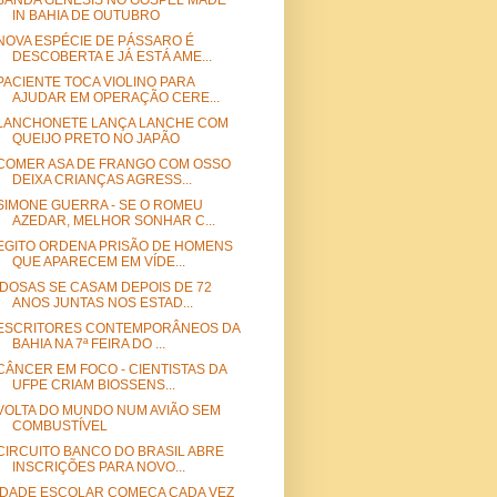
BANDA GÊNESIS NO GOSPEL MADE
IN BAHIA DE OUTUBRO
NOVA ESPÉCIE DE PÁSSARO É
DESCOBERTA E JÁ ESTÁ AME...
PACIENTE TOCA VIOLINO PARA
AJUDAR EM OPERAÇÃO CERE...
LANCHONETE LANÇA LANCHE COM
QUEIJO PRETO NO JAPÃO
COMER ASA DE FRANGO COM OSSO
DEIXA CRIANÇAS AGRESS...
SIMONE GUERRA - SE O ROMEU
AZEDAR, MELHOR SONHAR C...
EGITO ORDENA PRISÃO DE HOMENS
QUE APARECEM EM VÍDE...
IDOSAS SE CASAM DEPOIS DE 72
ANOS JUNTAS NOS ESTAD...
ESCRITORES CONTEMPORÂNEOS DA
BAHIA NA 7ª FEIRA DO ...
CÂNCER EM FOCO - CIENTISTAS DA
UFPE CRIAM BIOSSENS...
VOLTA DO MUNDO NUM AVIÃO SEM
COMBUSTÍVEL
CIRCUITO BANCO DO BRASIL ABRE
INSCRIÇÕES PARA NOVO...
IDADE ESCOLAR COMEÇA CADA VEZ