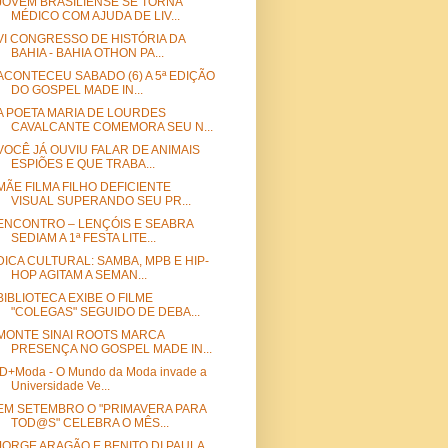
JOVEM BRASILIENSE SE TORNA
MÉDICO COM AJUDA DE LIV...
VI CONGRESSO DE HISTÓRIA DA
BAHIA - BAHIA OTHON PA...
ACONTECEU SABADO (6) A 5ª EDIÇÃO
DO GOSPEL MADE IN...
A POETA MARIA DE LOURDES
CAVALCANTE COMEMORA SEU N...
VOCÊ JÁ OUVIU FALAR DE ANIMAIS
ESPIÕES E QUE TRABA...
MÃE FILMA FILHO DEFICIENTE
VISUAL SUPERANDO SEU PR...
ENCONTRO – LENÇÓIS E SEABRA
SEDIAM A 1ª FESTA LITE...
DICA CULTURAL: SAMBA, MPB E HIP-
HOP AGITAM A SEMAN...
BIBLIOTECA EXIBE O FILME
"COLEGAS" SEGUIDO DE DEBA...
MONTE SINAI ROOTS MARCA
PRESENÇA NO GOSPEL MADE IN...
ID+Moda - O Mundo da Moda invade a
Universidade Ve...
EM SETEMBRO O "PRIMAVERA PARA
TOD@S" CELEBRA O MÊS...
JORGE ARAGÃO E BENITO DI PAULA