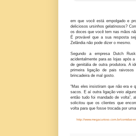
em que você está empolgado e pron
deliciosos ursinhos gelatinosos? Co
os doces que você tem nas mãos não
É provável que a sua resposta se
Zelândia não pode dizer o mesmo.
Segundo a empresa Dutch Rusk, 
acidentalmente para as lojas após a
de genitália de outra produtora. A i
primeira ligação de pais raivosos
brincadeira de mal gosto.
“Mas eles insistiram que não era e
sacos. E aí outra ligação veio algu
então tudo foi mandado de volta”, 
solicitou que os clientes que enc
volta para que fosse trocada por uma
http://www.megacurioso.com.br/comidas-e