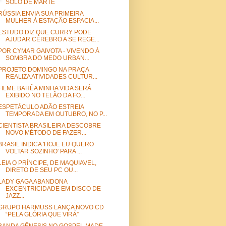
SOLO DE MARTE
RÚSSIA ENVIA SUA PRIMEIRA
MULHER À ESTAÇÃO ESPACIA...
ESTUDO DIZ QUE CURRY PODE
AJUDAR CÉREBRO A SE REGE...
POR CYMAR GAIVOTA - VIVENDO À
SOMBRA DO MEDO URBAN...
PROJETO DOMINGO NA PRAÇA
REALIZA ATIVIDADES CULTUR...
FILME BAHÊA MINHA VIDA SERÁ
EXIBIDO NO TELÃO DA FO...
ESPETÁCULO ADÃO ESTREIA
TEMPORADA EM OUTUBRO, NO P...
CIENTISTA BRASILEIRA DESCOBRE
NOVO MÉTODO DE FAZER...
BRASIL INDICA 'HOJE EU QUERO
VOLTAR SOZINHO' PARA ...
LEIA O PRÍNCIPE, DE MAQUIAVEL,
DIRETO DE SEU PC OU...
LADY GAGA ABANDONA
EXCENTRICIDADE EM DISCO DE
JAZZ...
GRUPO HARMUSS LANÇA NOVO CD
“PELA GLÓRIA QUE VIRÁ”