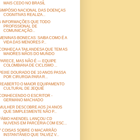
MAIS CEDO NO BRASIL
SIMPÓSIO NACIONAL DAS DOENÇAS
COGNITIVAS REALIZA...
5 INFORMAÇÕES QUE TODO
PROFISSIONAL DE
COMUNICAÇÃO...
MENINAS-BONECAS: SAIBA COMO É A
VIDA DAS MENORES P...
CONHEÇA A TAILANDESA QUE TEM AS
MAIORES MÃOS DO MUNDO
PARECE, MAS NÃO É — EQUIPE
COLOMBIANA DE CICLISMO ...
PEIXE DOURADO DE 10 ANOS PASSA
POR CIRURGIA PARA R...
REABERTO O MAIOR EQUIPAMENTO
CULTURAL DE JEQUIÉ
CONHECENDO O ESCRITOR -
GERMANO MACHADO
MULHER DESCOBRE AOS 24 ANOS
QUE SIMPLESMENTE NÃO P...
FÁBIO HAENDEL LANÇOU CD
NUVENS EM PARCERIA COM ESC...
7 COISAS SOBRE O MACARRÃO
INSTANTÂNEO QUE TALVEZ V...