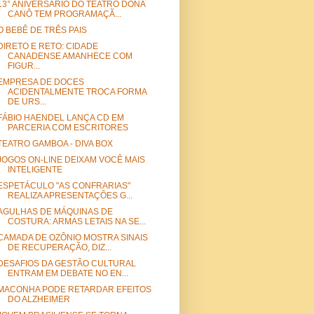
13° ANIVERSÁRIO DO TEATRO DONA
CANÔ TEM PROGRAMAÇÃ...
O BEBÊ DE TRÊS PAIS
DIRETO E RETO: CIDADE
CANADENSE AMANHECE COM
FIGUR...
EMPRESA DE DOCES
ACIDENTALMENTE TROCA FORMA
DE URS...
FÁBIO HAENDEL LANÇA CD EM
PARCERIA COM ESCRITORES
TEATRO GAMBOA - DIVA BOX
JOGOS ON-LINE DEIXAM VOCÊ MAIS
INTELIGENTE
ESPETÁCULO "AS CONFRARIAS"
REALIZA APRESENTAÇÕES G...
AGULHAS DE MÁQUINAS DE
COSTURA: ARMAS LETAIS NA SE...
CAMADA DE OZÔNIO MOSTRA SINAIS
DE RECUPERAÇÃO, DIZ...
DESAFIOS DA GESTÃO CULTURAL
ENTRAM EM DEBATE NO EN...
MACONHA PODE RETARDAR EFEITOS
DO ALZHEIMER