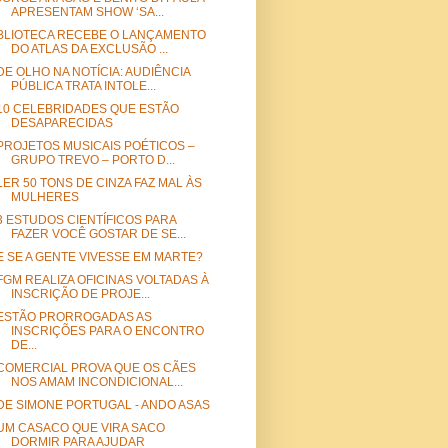
APRESENTAM SHOW ‘SA...
BLIOTECA RECEBE O LANÇAMENTO
DO ATLAS DA EXCLUSÃO ...
DE OLHO NA NOTÍCIA: AUDIÊNCIA
PÚBLICA TRATA INTOLE...
10 CELEBRIDADES QUE ESTÃO
DESAPARECIDAS
PROJETOS MUSICAIS POÉTICOS –
GRUPO TREVO – PORTO D...
LER 50 TONS DE CINZA FAZ MAL ÀS
MULHERES
3 ESTUDOS CIENTÍFICOS PARA
FAZER VOCÊ GOSTAR DE SE...
E SE A GENTE VIVESSE EM MARTE?
FGM REALIZA OFICINAS VOLTADAS À
INSCRIÇÃO DE PROJE...
ESTÃO PRORROGADAS AS
INSCRIÇÕES PARA O ENCONTRO
DE...
COMERCIAL PROVA QUE OS CÃES
NOS AMAM INCONDICIONAL...
DE SIMONE PORTUGAL - ANDO ASAS
UM CASACO QUE VIRA SACO
DORMIR PARA AJUDAR