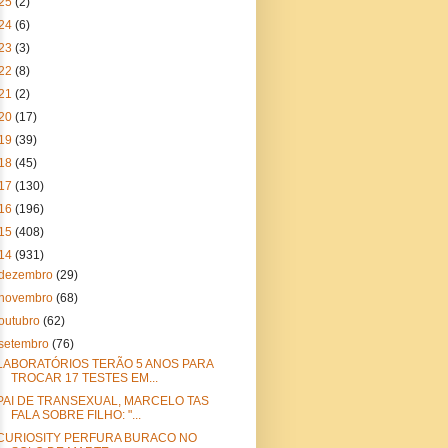
25
(2)
24
(6)
23
(3)
22
(8)
21
(2)
20
(17)
19
(39)
18
(45)
17
(130)
16
(196)
15
(408)
14
(931)
dezembro
(29)
novembro
(68)
outubro
(62)
setembro
(76)
LABORATÓRIOS TERÃO 5 ANOS PARA
TROCAR 17 TESTES EM...
PAI DE TRANSEXUAL, MARCELO TAS
FALA SOBRE FILHO: "...
CURIOSITY PERFURA BURACO NO