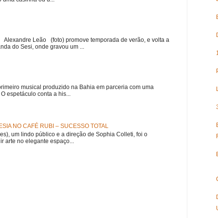
r Alexandre Leão (foto) promove temporada de verão, e volta a
nda do Sesi, onde gravou um ...
meiro musical produzido na Bahia em parceria com uma
 espetáculo conta a his...
SIA NO CAFÉ RUBI – SUCESSO TOTAL
es), um lindo público e a direção de Sophia Colleti, foi o
ir arte no elegante espaço...