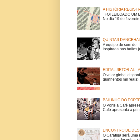
A HISTÓRIA REGIST
FOI LEILOADO UM EX
No dia 19 de fevereiro
QUINTAS DANCEHAL
A equipe de som do Mi
inspirada nos bailes j
EDITAL SETORIAL -
O valor global dispon
quinhentos mil reais).
BAILINHO DO PORT
O Portela Café aprese
Café apresenta a prime
ENCONTRO DE DESE
O Garatuja será uma 
que sabe desenhar só