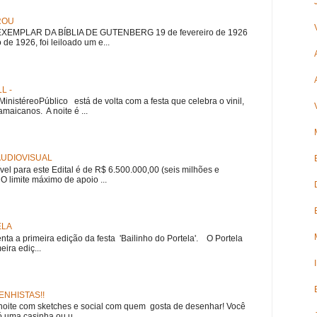
ROU
EMPLAR DA BÍBLIA DE GUTENBERG 19 de fevereiro de 1926
 de 1926, foi leiloado um e...
L -
nistéreoPúblico está de volta com a festa que celebra o vinil,
amaicanos. A noite é ...
 AUDIOVISUAL
ível para este Edital é de R$ 6.500.000,00 (seis milhões e
 O limite máximo de apoio ...
ELA
nta a primeira edição da festa 'Bailinho do Portela'. O Portela
ira ediç...
NHISTAS!!
noite com sketches e social com quem gosta de desenhar! Você
 uma casinha ou u...