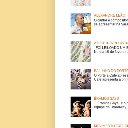
ALEXANDRE LEÃO
O cantor e composito
se apresentar na Vara
A HISTÓRIA REGIST
FOI LEILOADO UM EX
No dia 19 de fevereiro
BAILINHO DO PORT
O Portela Café aprese
Café apresenta a prime
ÉRAMOS GAYS
Éramos Gays é o pri
equipe da Broadway. O
MOVIMENTO EXPLOE