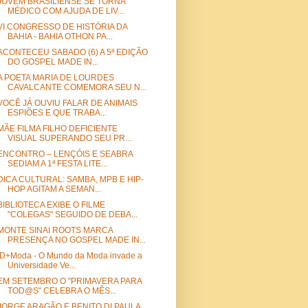
JOVEM BRASILIENSE SE TORNA
MÉDICO COM AJUDA DE LIV...
VI CONGRESSO DE HISTÓRIA DA
BAHIA - BAHIA OTHON PA...
ACONTECEU SABADO (6) A 5ª EDIÇÃO
DO GOSPEL MADE IN...
A POETA MARIA DE LOURDES
CAVALCANTE COMEMORA SEU N...
VOCÊ JÁ OUVIU FALAR DE ANIMAIS
ESPIÕES E QUE TRABA...
MÃE FILMA FILHO DEFICIENTE
VISUAL SUPERANDO SEU PR...
ENCONTRO – LENÇÓIS E SEABRA
SEDIAM A 1ª FESTA LITE...
DICA CULTURAL: SAMBA, MPB E HIP-
HOP AGITAM A SEMAN...
BIBLIOTECA EXIBE O FILME
"COLEGAS" SEGUIDO DE DEBA...
MONTE SINAI ROOTS MARCA
PRESENÇA NO GOSPEL MADE IN...
ID+Moda - O Mundo da Moda invade a
Universidade Ve...
EM SETEMBRO O "PRIMAVERA PARA
TOD@S" CELEBRA O MÊS...
JORGE ARAGÃO E BENITO DI PAULA