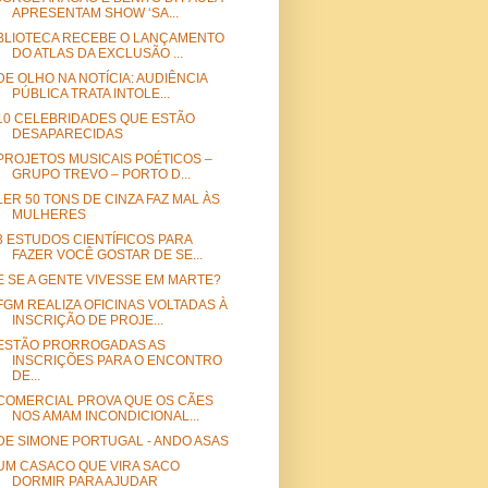
APRESENTAM SHOW ‘SA...
BLIOTECA RECEBE O LANÇAMENTO
DO ATLAS DA EXCLUSÃO ...
DE OLHO NA NOTÍCIA: AUDIÊNCIA
PÚBLICA TRATA INTOLE...
10 CELEBRIDADES QUE ESTÃO
DESAPARECIDAS
PROJETOS MUSICAIS POÉTICOS –
GRUPO TREVO – PORTO D...
LER 50 TONS DE CINZA FAZ MAL ÀS
MULHERES
3 ESTUDOS CIENTÍFICOS PARA
FAZER VOCÊ GOSTAR DE SE...
E SE A GENTE VIVESSE EM MARTE?
FGM REALIZA OFICINAS VOLTADAS À
INSCRIÇÃO DE PROJE...
ESTÃO PRORROGADAS AS
INSCRIÇÕES PARA O ENCONTRO
DE...
COMERCIAL PROVA QUE OS CÃES
NOS AMAM INCONDICIONAL...
DE SIMONE PORTUGAL - ANDO ASAS
UM CASACO QUE VIRA SACO
DORMIR PARA AJUDAR