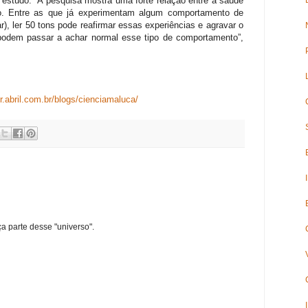
estudo. “A pesquisa mostra uma forte relação entre a saúde
o. Entre as que já experimentam algum comportamento de
r), ler 50 tons pode reafirmar essas experiências e agravar o
podem passar a achar normal esse tipo de comportamento”,
er.abril.com.br/blogs/cienciamaluca/
ça parte desse "universo".