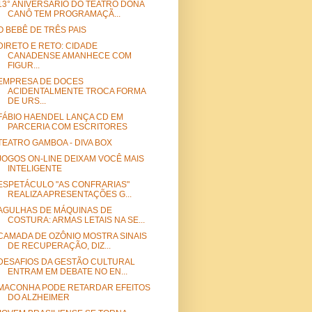
13° ANIVERSÁRIO DO TEATRO DONA
CANÔ TEM PROGRAMAÇÃ...
O BEBÊ DE TRÊS PAIS
DIRETO E RETO: CIDADE
CANADENSE AMANHECE COM
FIGUR...
EMPRESA DE DOCES
ACIDENTALMENTE TROCA FORMA
DE URS...
FÁBIO HAENDEL LANÇA CD EM
PARCERIA COM ESCRITORES
TEATRO GAMBOA - DIVA BOX
JOGOS ON-LINE DEIXAM VOCÊ MAIS
INTELIGENTE
ESPETÁCULO "AS CONFRARIAS"
REALIZA APRESENTAÇÕES G...
AGULHAS DE MÁQUINAS DE
COSTURA: ARMAS LETAIS NA SE...
CAMADA DE OZÔNIO MOSTRA SINAIS
DE RECUPERAÇÃO, DIZ...
DESAFIOS DA GESTÃO CULTURAL
ENTRAM EM DEBATE NO EN...
MACONHA PODE RETARDAR EFEITOS
DO ALZHEIMER