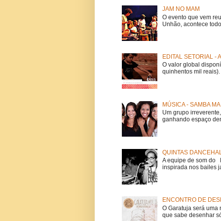
JAM NO MAM
O evento que vem reu
Unhão, acontece todo
EDITAL SETORIAL -
O valor global dispon
quinhentos mil reais).
MÚSICA - SAMBA MA
Um grupo irreverent
ganhando espaço dent
QUINTAS DANCEHAL
A equipe de som do Mi
inspirada nos bailes j
ENCONTRO DE DESE
O Garatuja será uma 
que sabe desenhar só