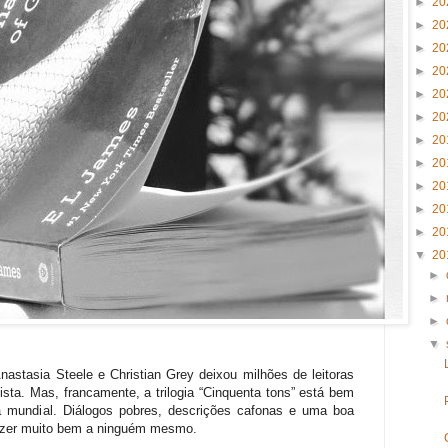
►
20
►
20
►
20
►
20
►
20
►
20
►
20
►
20
►
20
►
20
►
20
▼
20
►
►
►
▼
nastasia Steele e Christian Grey deixou milhões de leitoras
ista. Mas, francamente, a trilogia “Cinquenta tons” está bem
ra mundial. Diálogos pobres, descrições cafonas e uma boa
azer muito bem a ninguém mesmo.