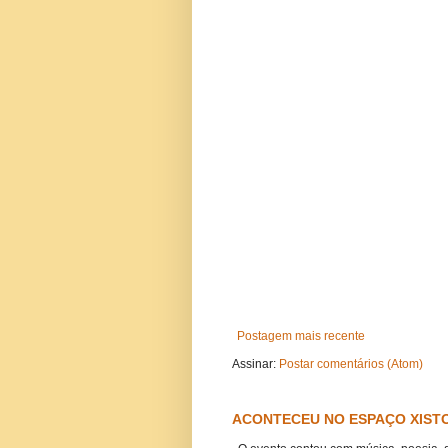
Postagem mais recente
Assinar:
Postar comentários (Atom)
ACONTECEU NO ESPAÇO XISTO