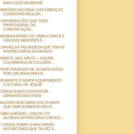
MAIS CEDO NO BRASIL
SIMPÓSIO NACIONAL DAS DOENÇAS
COGNITIVAS REALIZA...
5 INFORMAÇÕES QUE TODO
PROFISSIONAL DE
COMUNICAÇÃO...
MENINAS-BONECAS: SAIBA COMO É A
VIDA DAS MENORES P...
CONHEÇA A TAILANDESA QUE TEM AS
MAIORES MÃOS DO MUNDO
PARECE, MAS NÃO É — EQUIPE
COLOMBIANA DE CICLISMO ...
PEIXE DOURADO DE 10 ANOS PASSA
POR CIRURGIA PARA R...
REABERTO O MAIOR EQUIPAMENTO
CULTURAL DE JEQUIÉ
CONHECENDO O ESCRITOR -
GERMANO MACHADO
MULHER DESCOBRE AOS 24 ANOS
QUE SIMPLESMENTE NÃO P...
FÁBIO HAENDEL LANÇOU CD
NUVENS EM PARCERIA COM ESC...
7 COISAS SOBRE O MACARRÃO
INSTANTÂNEO QUE TALVEZ V...