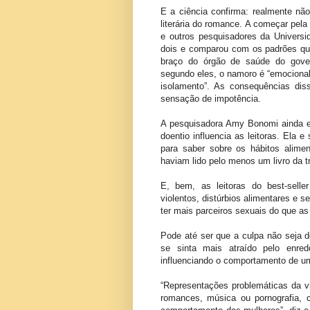
E a ciência confirma: realmente nã
literária do romance. A começar pe
e outros pesquisadores da Universi
dois e comparou com os padrões qu
braço do órgão de saúde do gover
segundo eles, o namoro é “emocional
isolamento”. As consequências diss
sensação de impotência.
A pesquisadora Amy Bonomi ainda e
doentio influencia as leitoras. Ela 
para saber sobre os hábitos alime
haviam lido pelo menos um livro da tr
E, bem, as leitoras do best-sell
violentos, distúrbios alimentares e
ter mais parceiros sexuais do que as
Pode até ser que a culpa não seja d
se sinta mais atraído pelo enre
influenciando o comportamento de u
“Representações problemáticas da vio
romances, música ou pornografia, c