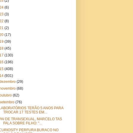
25
(2)
24
(6)
23
(3)
22
(8)
21
(2)
20
(17)
19
(39)
18
(45)
17
(130)
16
(196)
15
(408)
14
(931)
dezembro
(29)
novembro
(68)
outubro
(62)
setembro
(76)
LABORATÓRIOS TERÃO 5 ANOS PARA
TROCAR 17 TESTES EM...
PAI DE TRANSEXUAL, MARCELO TAS
FALA SOBRE FILHO: "...
CURIOSITY PERFURA BURACO NO