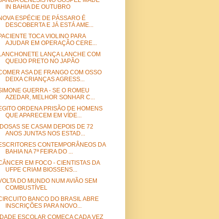
BANDA GÊNESIS NO GOSPEL MADE
IN BAHIA DE OUTUBRO
NOVA ESPÉCIE DE PÁSSARO É
DESCOBERTA E JÁ ESTÁ AME...
PACIENTE TOCA VIOLINO PARA
AJUDAR EM OPERAÇÃO CERE...
LANCHONETE LANÇA LANCHE COM
QUEIJO PRETO NO JAPÃO
COMER ASA DE FRANGO COM OSSO
DEIXA CRIANÇAS AGRESS...
SIMONE GUERRA - SE O ROMEU
AZEDAR, MELHOR SONHAR C...
EGITO ORDENA PRISÃO DE HOMENS
QUE APARECEM EM VÍDE...
IDOSAS SE CASAM DEPOIS DE 72
ANOS JUNTAS NOS ESTAD...
ESCRITORES CONTEMPORÂNEOS DA
BAHIA NA 7ª FEIRA DO ...
CÂNCER EM FOCO - CIENTISTAS DA
UFPE CRIAM BIOSSENS...
VOLTA DO MUNDO NUM AVIÃO SEM
COMBUSTÍVEL
CIRCUITO BANCO DO BRASIL ABRE
INSCRIÇÕES PARA NOVO...
IDADE ESCOLAR COMEÇA CADA VEZ