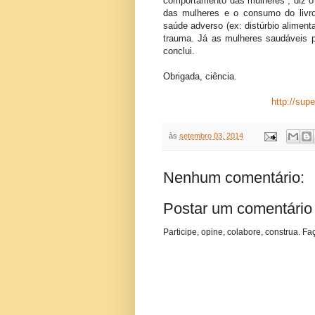
comportamento das mulheres”, diz o 
das mulheres e o consumo do livr
saúde adverso (ex: distúrbio alimenta
trauma. Já as mulheres saudáveis 
conclui.
Obrigada, ciência.
http://sup
às
setembro 03, 2014
Nenhum comentário:
Postar um comentário
Participe, opine, colabore, construa. Fa