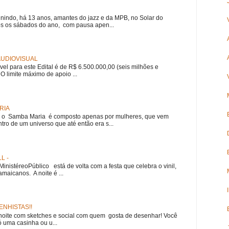
nindo, há 13 anos, amantes do jazz e da MPB, no Solar do
s os sábados do ano, com pausa apen...
 AUDIOVISUAL
ível para este Edital é de R$ 6.500.000,00 (seis milhões e
 O limite máximo de apoio ...
RIA
e, o Samba Maria é composto apenas por mulheres, que vem
ro de um universo que até então era s...
L -
nistéreoPúblico está de volta com a festa que celebra o vinil,
amaicanos. A noite é ...
NHISTAS!!
noite com sketches e social com quem gosta de desenhar! Você
 uma casinha ou u...