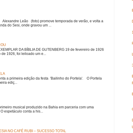
r Alexandre Leão (foto) promove temporada de verão, e volta a
nda do Sesi, onde gravou um ...
ROU
EMPLAR DA BÍBLIA DE GUTENBERG 19 de fevereiro de 1926
 de 1926, foi leiloado um e...
ELA
nta a primeira edição da festa 'Bailinho do Portela'. O Portela
ira ediç...
meiro musical produzido na Bahia em parceria com uma
 espetáculo conta a his...
SIA NO CAFÉ RUBI – SUCESSO TOTAL