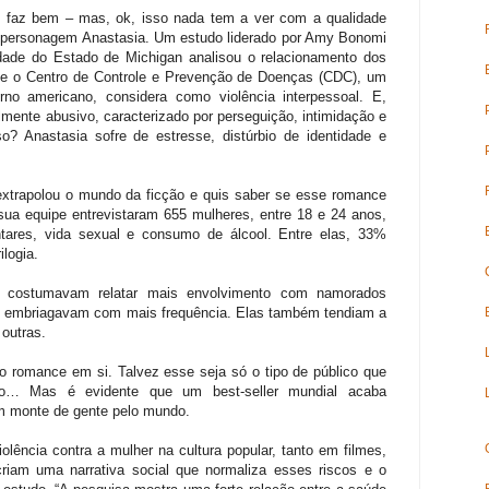
o faz bem – mas, ok, isso nada tem a ver com a qualidade
la personagem Anastasia. Um estudo liderado por Amy Bonomi
dade do Estado de Michigan analisou o relacionamento dos
e o Centro de Controle e Prevenção de Doenças (CDC), um
no americano, considera como violência interpessoal. E,
mente abusivo, caracterizado por perseguição, intimidação e
o? Anastasia sofre de estresse, distúrbio de identidade e
xtrapolou o mundo da ficção e quis saber se esse romance
e sua equipe entrevistaram 655 mulheres, entre 18 e 24 anos,
ntares, vida sexual e consumo de álcool. Entre elas, 33%
ilogia.
er costumavam relatar mais envolvimento com namorados
 se embriagavam com mais frequência. Elas também tendiam a
 outras.
o romance em si. Talvez esse seja só o tipo de público que
do… Mas é evidente que um best-seller mundial acaba
m monte de gente pelo mundo.
lência contra a mulher na cultura popular, tanto em filmes,
riam uma narrativa social que normaliza esses riscos e o