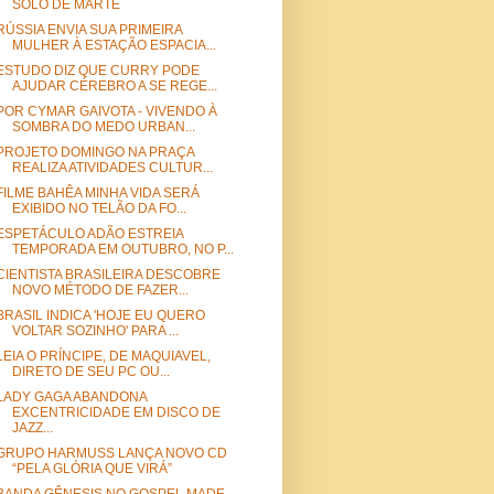
SOLO DE MARTE
RÚSSIA ENVIA SUA PRIMEIRA
MULHER À ESTAÇÃO ESPACIA...
ESTUDO DIZ QUE CURRY PODE
AJUDAR CÉREBRO A SE REGE...
POR CYMAR GAIVOTA - VIVENDO À
SOMBRA DO MEDO URBAN...
PROJETO DOMINGO NA PRAÇA
REALIZA ATIVIDADES CULTUR...
FILME BAHÊA MINHA VIDA SERÁ
EXIBIDO NO TELÃO DA FO...
ESPETÁCULO ADÃO ESTREIA
TEMPORADA EM OUTUBRO, NO P...
CIENTISTA BRASILEIRA DESCOBRE
NOVO MÉTODO DE FAZER...
BRASIL INDICA 'HOJE EU QUERO
VOLTAR SOZINHO' PARA ...
LEIA O PRÍNCIPE, DE MAQUIAVEL,
DIRETO DE SEU PC OU...
LADY GAGA ABANDONA
EXCENTRICIDADE EM DISCO DE
JAZZ...
GRUPO HARMUSS LANÇA NOVO CD
“PELA GLÓRIA QUE VIRÁ”