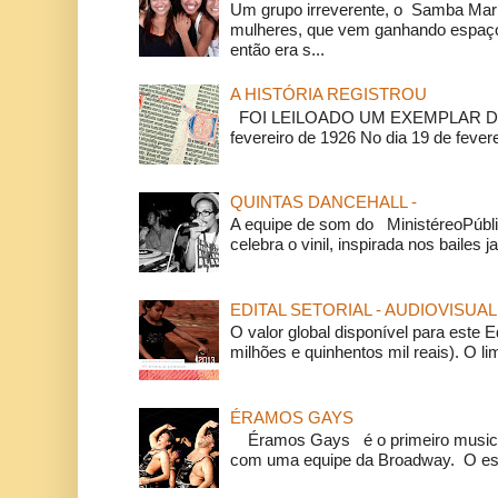
Um grupo irreverente, o Samba Mar
mulheres, que vem ganhando espaço
então era s...
A HISTÓRIA REGISTROU
FOI LEILOADO UM EXEMPLAR DA
fevereiro de 1926 No dia 19 de feverei
QUINTAS DANCEHALL -
A equipe de som do MinistéreoPúbli
celebra o vinil, inspirada nos bailes j
EDITAL SETORIAL - AUDIOVISUAL
O valor global disponível para este E
milhões e quinhentos mil reais). O li
ÉRAMOS GAYS
Éramos Gays é o primeiro musical
com uma equipe da Broadway. O espe