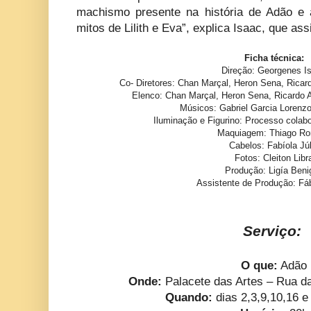
machismo presente na história de Adão e 
mitos de Lilith e Eva”, explica Isaac, que as
Ficha técnica:
Direção: Georgenes I
Co- Diretores: Chan Marçal, Heron Sena, Ricar
Elenco: Chan Marçal, Heron Sena, Ricardo 
Músicos: Gabriel Garcia Lorenz
Iluminação e Figurino: Processo colab
Maquiagem: Thiago R
Cabelos: Fabíola Júl
Fotos: Cleiton Libr
Produção: Ligía Beni
Assistente de Produção: Fá
Serviço:
O que:
Adão
Onde:
Palacete das Artes – Rua d
Quando:
dias 2,3,9,10,16 e