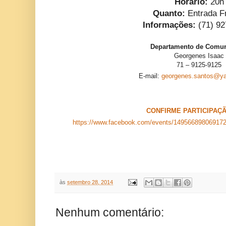
Horário:
20h
Quanto:
Entrada F
Informações:
(71) 92
Departamento de Comu
Georgenes Isaac
71 – 9125-9125
E-mail:
georgenes.santos@ya
CONFIRME PARTICIPAÇÃ
https://www.facebook.com/events/149566898069172
às
setembro 28, 2014
Nenhum comentário: