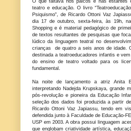
O que faltava nos palcos e nas estantes
teatro e educação. O livro “Teatroeducação
Psiquismo”, de Ricardo Ottoni Vaz Japiass
dia 17 de outubro, sexta-feira, às 19h, na
Shopping e é material pedagógico de primeir
de textos resultantes de pesquisas que foca
lúdico da linguagem teatral no desenvolvim
crianças de quatro a seis anos de idade. O
destinada a teatroeducadores infantis e ve
do ensino de teatro voltado para os lic
fundamental.
Na noite de lançamento a atriz Anita 
interpretando Nadejda Krupskaya, grande m
pós-revolução e pioneira da Educação Infa
seleção dos dados foi produzida a partir d
Ricardo Ottoni Vaz Japiassu, tendo em vi
defendida junto à Faculdade de Educação-FE
USP em 2003. A obra possui linguagem acess
que englobam criatividade artística, educaç