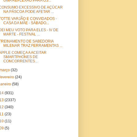
UMA REFLEXÃO PARA OS...
CONSUMO EXCESSIVO DE AÇÚCAR
NA PÁSCOA PODE AFETAR ...
TOTTE VARJÃO E CONVIDADOS -
CASA DA MÃE - SÁBADO...
DEI MEU VOTO PARA ELES - IV DE
MARTE - FESTIVAL ...
TREINAMENTO DE SABEDORIA
MILENAR TRAZ FERRAMENTAS ...
APPLE COMEÇA A ACEITAR
SMARTPHONES DE
CONCORRENTES...
março
(32)
fevereiro
(24)
janeiro
(58)
14
(931)
13
(2337)
12
(340)
11
(23)
10
(11)
09
(5)