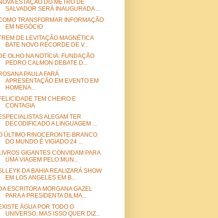
NOVA ESTAÇÃO DO METRÔ DE
SALVADOR SERÁ INAUGURADA ...
COMO TRANSFORMAR INFORMAÇÃO
EM NEGÓCIO
TREM DE LEVITAÇÃO MAGNÉTICA
BATE NOVO RECORDE DE V...
DE OLHO NA NOTÍCIA: FUNDAÇÃO
PEDRO CALMON DEBATE D...
ROSANA PAULA FARÁ
APRESENTAÇÃO EM EVENTO EM
HOMENA...
FELICIDADE TEM CHEIRO E
CONTAGIA
ESPECIALISTAS ALEGAM TER
DECODIFICADO A LINGUAGEM ...
O ÚLTIMO RINOCERONTE-BRANCO
DO MUNDO É VIGIADO 24 ...
LIVROS GIGANTES CONVIDAM PARA
UMA VIAGEM PELO MUN...
SLLEYK DA BAHIA REALIZARÁ SHOW
EM LOS ANGELES EM B...
DA ESCRITORA MORGANA GAZEL
PARA A PRESIDENTA DILMA...
EXISTE ÁGUA POR TODO O
UNIVERSO, MAS ISSO QUER DIZ...