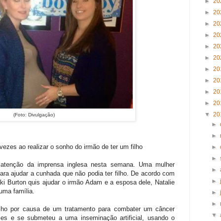
►
20
►
20
►
20
►
20
►
20
►
20
►
20
►
20
►
20
►
20
▼
20
(Foto: Divulgação)
►
►
ezes ao realizar o sonho do irmão de ter um filho
►
►
 atenção da imprensa inglesa nesta semana. Uma mulher
►
para ajudar a cunhada que não podia ter filho. De acordo com
►
Jaki Burton quis ajudar o irmão Adam e a esposa dele, Natalie
uma família.
►
►
ilho por causa de um tratamento para combater um câncer
▼
zes e se submeteu a uma inseminação artificial, usando o