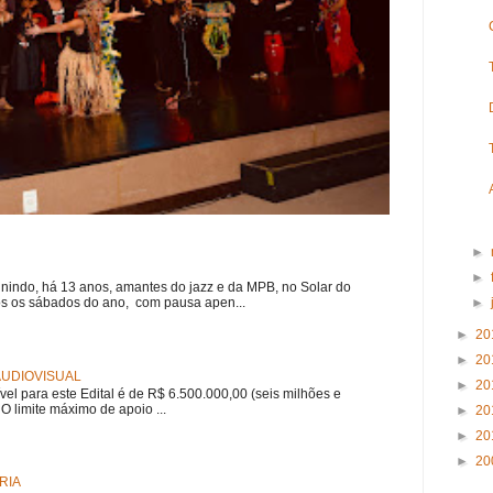
►
►
nindo, há 13 anos, amantes do jazz e da MPB, no Solar do
s os sábados do ano, com pausa apen...
►
►
20
►
20
 AUDIOVISUAL
►
20
ível para este Edital é de R$ 6.500.000,00 (seis milhões e
 O limite máximo de apoio ...
►
20
►
20
►
20
RIA