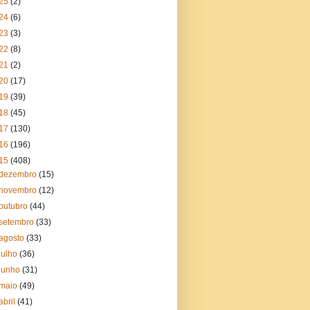
25
(2)
24
(6)
23
(3)
22
(8)
21
(2)
20
(17)
19
(39)
18
(45)
17
(130)
16
(196)
15
(408)
dezembro
(15)
novembro
(12)
outubro
(44)
setembro
(33)
agosto
(33)
julho
(36)
junho
(31)
maio
(49)
abril
(41)