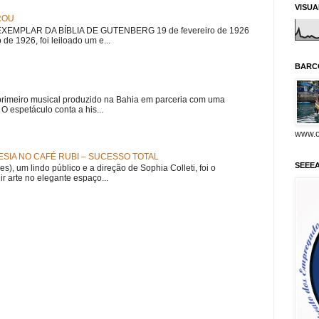
VISU
ROU
EMPLAR DA BÍBLIA DE GUTENBERG 19 de fevereiro de 1926
 de 1926, foi leiloado um e...
BARC
meiro musical produzido na Bahia em parceria com uma
 espetáculo conta a his...
www.o
SIA NO CAFÉ RUBI – SUCESSO TOTAL
SEEE
es), um lindo público e a direção de Sophia Colleti, foi o
ir arte no elegante espaço...