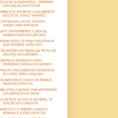
PESSOAS & PAISAGENS - PRIMEIRA
EXPOSIÇÃO DA FOTÓGR...
UMBILICAL SHOW DE LANÇAMENTO
DO CD DE JURACI TAVARES
CANTINA DA LUA FAZ 70 ANOS -
SHOW COM A PARTICIP...
GATO “ENFERMEIRO” CUIDA DE
ANIMAIS DOENTES EM UM A...
BIOHACKERS TESTAM SUBSTÂNCIA
QUE PERMITE VISÃO NOT...
CIRURGIÕES RETIRAM UM “FETO” DE
DENTRO DO CÉREBRO ...
EMPRESA JAPONESA CRIA A
PRIMEIRA CERVEJA DO MUNDO ...
FRENTE PARLAMENTAR EM DEFESA
DO LIVRO SERÁ LANÇADA...
EM AMSTERDÃ TODOS OS ÔNIBUS
SERÃO ELÉTRICOS
BIBLIOTECA SEGUE COM MOSTRA EM
CELEBRAÇÃO AO DIA M...
ACONTECE NO DIA 25 DE ABRIL- 3ª
EDIÇÃO DO CURSO EN...
MARCOS A. P. RIBEIRO LANÇA O
ROMANCE O DISCURSO DO...