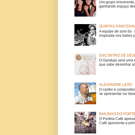
Um grupo irreverent
ganhando espaço dent
QUINTAS DANCEHAL
A equipe de som do Mi
inspirada nos bailes j
ENCONTRO DE DESE
O Garatuja será uma 
que sabe desenhar só
ALEXANDRE LEÃO
O cantor e composito
se apresentar na Vara
BAILINHO DO PORT
O Portela Café aprese
Café apresenta a prime