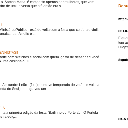
e, o Samba Maria é composto apenas por mulheres, que vem
Denu
ro de um universo que até então era s...
https:
L -
nistéreoPúblico está de volta com a festa que celebra o vinil,
SE LI
amaicanos. A noite é ...
E que
tem a
Lucym
NHISTAS!!
noite com sketches e social com quem gosta de desenhar! Você
Segui
 uma casinha ou u...
r Alexandre Leão (foto) promove temporada de verão, e volta a
nda do Sesi, onde gravou um ...
ELA
nta a primeira edição da festa 'Bailinho do Portela'. O Portela
ira ediç...
SIGA 