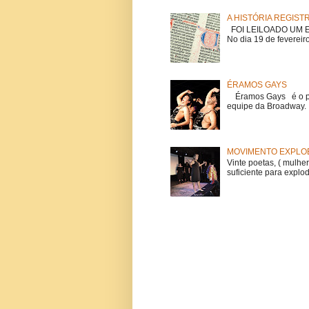
A HISTÓRIA REGIST
FOI LEILOADO UM EX
No dia 19 de fevereiro
ÉRAMOS GAYS
Éramos Gays é o pri
equipe da Broadway. O
MOVIMENTO EXPLOE
Vinte poetas, ( mulher
suficiente para explod