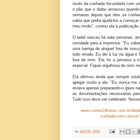
óvulo da cunhada fecundado com um
o pão que o diabo amassou quando e
semanas depois que eles se conhec
sabia que podia ajudá-los a começar 
meu irmão", contou ela à publicação.
O bebê nasceu há sete semanas, atr
novidade para a imprensa: "Eu sabia
uma barriga de aluguel fora de noss
tudo errado. Eu dei à luz na água e 
fora de mim. Ela foi a primeira a
especial. Fiquei orgulhosa de mim me
Ela afirmou ainda que sempre soube
apegar muito a ele. "Eu nunca me 
estava apenas preparando-o (para nas
as documentações necessárias para
Tudo isso deve ser celebrado. Nosso 
www.correio24horas.com.br/detalh
cunhada-com-cancer
às
abril 06, 2015