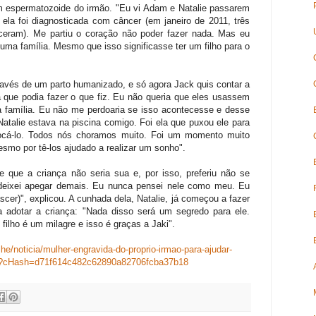
 espermatozoide do irmão. "Eu vi Adam e Natalie passarem
la foi diagnosticada com câncer (em janeiro de 2011, três
eram). Me partiu o coração não poder fazer nada. Mas eu
uma família. Mesmo que isso significasse ter um filho para o
avés de um parto humanizado, e só agora Jack quis contar a
 que podia fazer o que fiz. Eu não queria que eles usassem
a família. Eu não me perdoaria se isso acontecesse e desse
Natalie estava na piscina comigo. Foi ela que puxou ele para
 tocá-lo. Todos nós choramos muito. Foi um momento muito
smo por tê-los ajudado a realizar um sonho".
 que a criança não seria sua e, por isso, preferiu não se
deixei apegar demais. Eu nunca pensei nele como meu. Eu
cer)", explicou. A cunhada dela, Natalie, já começou a fazer
 adotar a criança: "Nada disso será um segredo para ele.
filho é um milagre e isso é graças a Jaki".
e/noticia/mulher-engravida-do-proprio-irmao-para-ajudar-
/?cHash=d71f614c482c62890a82706fcba37b18