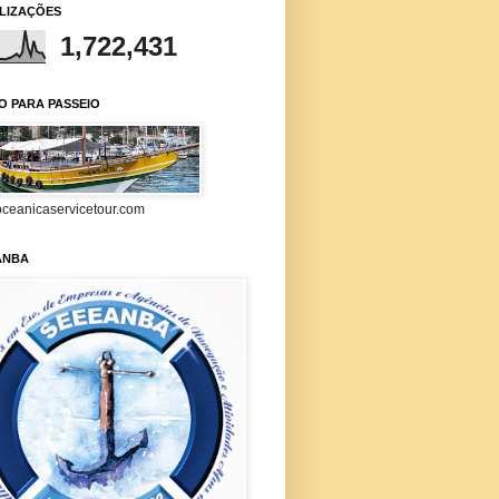
ALIZAÇÕES
1,722,431
O PARA PASSEIO
ceanicaservicetour.com
ANBA