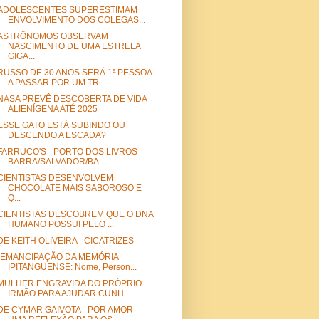
ADOLESCENTES SUPERESTIMAM
ENVOLVIMENTO DOS COLEGAS...
ASTRÔNOMOS OBSERVAM
NASCIMENTO DE UMA ESTRELA
GIGA...
RUSSO DE 30 ANOS SERÁ 1ª PESSOA
A PASSAR POR UM TR...
NASA PREVÊ DESCOBERTA DE VIDA
ALIENÍGENA ATÉ 2025
ESSE GATO ESTÁ SUBINDO OU
DESCENDO A ESCADA?
FARRUCO'S - PORTO DOS LIVROS -
BARRA/SALVADOR/BA
CIENTISTAS DESENVOLVEM
CHOCOLATE MAIS SABOROSO E
Q...
CIENTISTAS DESCOBREM QUE O DNA
HUMANO POSSUI PELO ...
DE KEITH OLIVEIRA - CICATRIZES
"EMANCIPAÇÃO DA MEMÓRIA
IPITANGUENSE: Nome, Person...
MULHER ENGRAVIDA DO PRÓPRIO
IRMÃO PARA AJUDAR CUNH...
DE CYMAR GAIVOTA - POR AMOR -