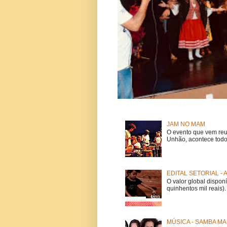
JAM NO MAM
O evento que vem reu
Unhão, acontece todo
EDITAL SETORIAL -
O valor global dispon
quinhentos mil reais).
MÚSICA - SAMBA MA