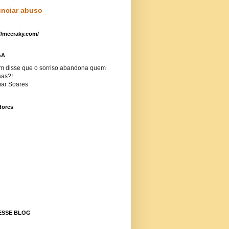
nciar abuso
//meeraky.com/
GA
m disse que o sorriso abandona quem
sas?!
ar Soares
dores
ESSE BLOG