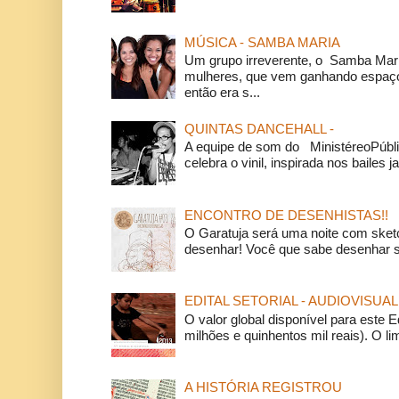
MÚSICA - SAMBA MARIA
Um grupo irreverente, o Samba Mar
mulheres, que vem ganhando espaço
então era s...
QUINTAS DANCEHALL -
A equipe de som do MinistéreoPúbli
celebra o vinil, inspirada nos bailes j
ENCONTRO DE DESENHISTAS!!
O Garatuja será uma noite com ske
desenhar! Você que sabe desenhar s
EDITAL SETORIAL - AUDIOVISUAL
O valor global disponível para este E
milhões e quinhentos mil reais). O li
A HISTÓRIA REGISTROU