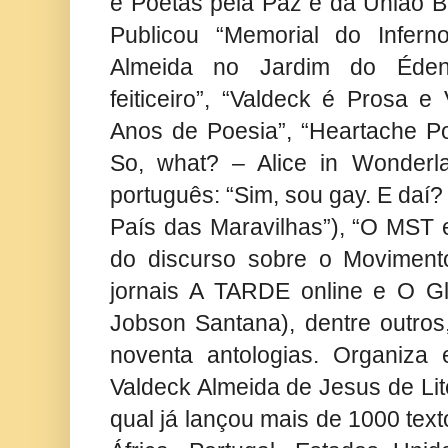
e Poetas pela Paz e da União Bra
Publicou “Memorial do Infern
Almeida no Jardim do Éden”
feiticeiro”, “Valdeck é Prosa e
Anos de Poesia”, “Heartache Po
So, what? – Alice in Wonder
português: “Sim, sou gay. E daí?
País das Maravilhas”), “O MST 
do discurso sobre o Movimen
jornais A TARDE online e O Glo
Jobson Santana), dentre outros
noventa antologias. Organiza 
Valdeck Almeida de Jesus de Lit
qual já lançou mais de 1000 text