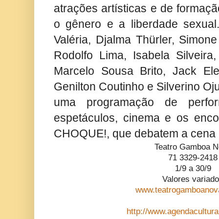
atrações artísticas e de formaç
o gênero e a liberdade sexua
Valéria, Djalma Thürler, Simone 
Rodolfo Lima, Isabela Silveira
Marcelo Sousa Brito, Jack Ele
Genilton Coutinho e Silverino Oj
uma programação de perform
espetáculos, cinema e os enco
CHOQUE!, que debatem a cena e
Teatro Gamboa N
71 3329-2418
1/9 a 30/9
Valores variad
www.teatrogamboanov
http://www.agendacultural