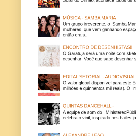
Solar do Unhão, acontece todos os 
MÚSICA - SAMBA MARIA
Um grupo irreverente, o Samba Mar
mulheres, que vem ganhando espaço
então era s...
ENCONTRO DE DESENHISTAS!!
O Garatuja será uma noite com ske
desenhar! Você que sabe desenhar s
EDITAL SETORIAL - AUDIOVISUAL
O valor global disponível para este E
milhões e quinhentos mil reais). O li
QUINTAS DANCEHALL -
A equipe de som do MinistéreoPúbli
celebra o vinil, inspirada nos bailes j
ALEXANDRE LEÃO