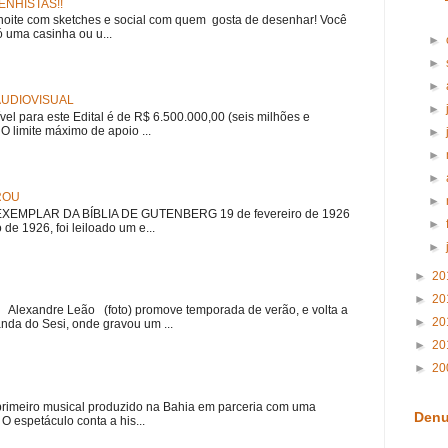
NHISTAS!!
noite com sketches e social com quem gosta de desenhar! Você
 uma casinha ou u...
►
►
►
 AUDIOVISUAL
►
ível para este Edital é de R$ 6.500.000,00 (seis milhões e
 O limite máximo de apoio ...
►
►
►
ROU
►
EMPLAR DA BÍBLIA DE GUTENBERG 19 de fevereiro de 1926
►
 de 1926, foi leiloado um e...
►
►
20
►
20
r Alexandre Leão (foto) promove temporada de verão, e volta a
►
20
nda do Sesi, onde gravou um ...
►
20
►
20
meiro musical produzido na Bahia em parceria com uma
Denu
 espetáculo conta a his...