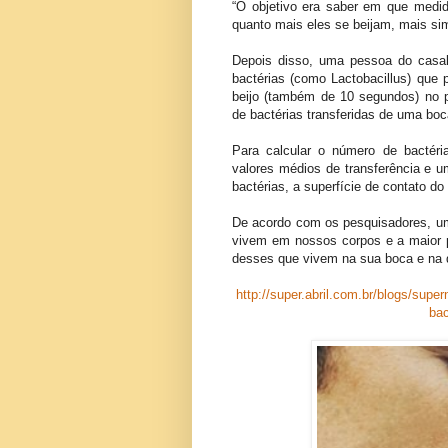
“O objetivo era saber em que medid
quanto mais eles se beijam, mais sim
Depois disso, uma pessoa do casal
bactérias (como Lactobacillus) que 
beijo (também de 10 segundos) no p
de bactérias transferidas de uma boc
Para calcular o número de bactér
valores médios de transferência e u
bactérias, a superfície de contato do
De acordo com os pesquisadores, um
vivem em nossos corpos e a maior p
desses que vivem na sua boca e na 
http://super.abril.com.br/blogs/supe
bac