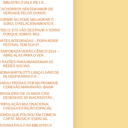
BIBLIOTECA VALE R$ 1 E...
CACHORROS SENTEM AMOR DE
VERDADE PELOS DONOS
DORMIR NU PODE MELHORAR O
SONO, O RELACIONAMENTO E...
FÍSICO: ETS VÃO DESTRUIR A TERRA
PORQUE SOMOS 'MUI...
ARTES INTEGRADAS – FEIRA NOISE
FESTIVAL TEM SUA 5ª...
TEMPORADA VERÃO CÊNICO 2014 –
ABRE-ALAS PARA O VER...
4 RAZÕES PARA ABANDONAR AS
REDES SOCIAIS
MOINA BARTILOTTI LANÇA LIVRO DE
FILOSOFIA PARA O P...
SARAU PROSA E POESIA PROMOVE
CONEXÃO MARANHÃO- BAHIA
BRASILEIRO DE 15 ANOS CRIA
DESENHOS 3D INACREDITÁV...
TRIPULAÇÃO MULTINACIONAL
CHEGA A ESTAÇÃO ESPACIAL
SONDA QUE POUSOU EM COMETA
CAPTA “MÚSICA” ESPACIAL
ROSANA PAULO NA BIBLIOTECA