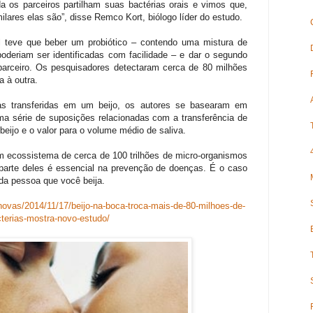
a os parceiros partilham suas bactérias orais e vimos que,
ilares elas são”, disse Remco Kort, biólogo líder do estudo.
 teve que beber um probiótico – contendo uma mistura de
poderiam ser identificadas com facilidade – e dar o segundo
arceiro. Os pesquisadores detectaram cerca de 80 milhões
a à outra.
ias transferidas em um beijo, os autores se basearam em
ma série de suposições relacionadas com a transferência de
 beijo e o valor para o volume médio de saliva.
 ecossistema de cerca de 100 trilhões de micro-organismos
arte deles é essencial na prevenção de doenças. É o caso
da pessoa que você beija.
rnovas/2014/11/17/beijo-na-boca-troca-mais-de-80-milhoes-de-
terias-mostra-novo-estudo/