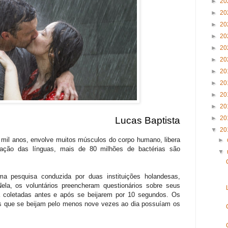
►
20
►
20
►
20
►
20
►
20
►
20
►
20
►
20
►
20
►
20
►
20
Lucas Baptista
▼
20
 mil anos, envolve muitos músculos do corpo humano, libera
►
eração das línguas, mais de 80 milhões de bactérias são
▼
a pesquisa conduzida por duas instituições holandesas,
la, os voluntários preencheram questionários sobre seus
a coletadas antes e após se beijarem por 10 segundos. Os
is que se beijam pelo menos nove vezes ao dia possuíam os