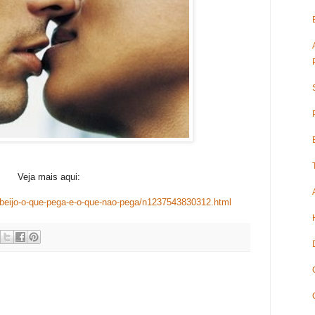
Veja mais aqui:
/beijo-o-que-pega-e-o-que-nao-pega/n1237543830312.html