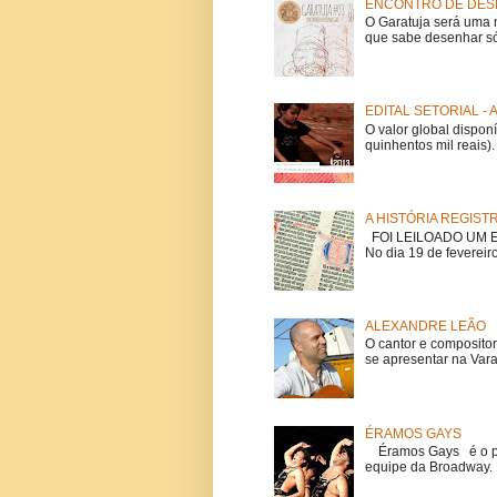
ENCONTRO DE DESE
O Garatuja será uma 
que sabe desenhar só
EDITAL SETORIAL -
O valor global dispon
quinhentos mil reais).
A HISTÓRIA REGIST
FOI LEILOADO UM EX
No dia 19 de fevereiro
ALEXANDRE LEÃO
O cantor e composito
se apresentar na Vara
ÉRAMOS GAYS
Éramos Gays é o pri
equipe da Broadway. O