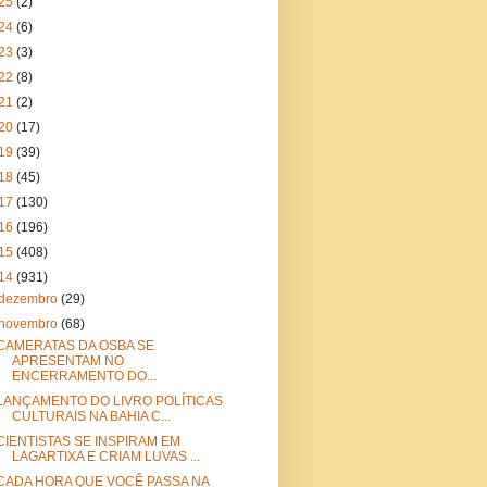
25
(2)
24
(6)
23
(3)
22
(8)
21
(2)
20
(17)
19
(39)
18
(45)
17
(130)
16
(196)
15
(408)
14
(931)
dezembro
(29)
novembro
(68)
CAMERATAS DA OSBA SE
APRESENTAM NO
ENCERRAMENTO DO...
LANÇAMENTO DO LIVRO POLÍTICAS
CULTURAIS NA BAHIA C...
CIENTISTAS SE INSPIRAM EM
LAGARTIXA E CRIAM LUVAS ...
CADA HORA QUE VOCÊ PASSA NA