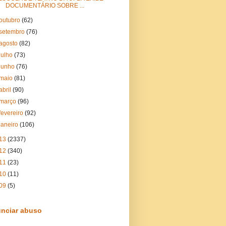
DOCUMENTÁRIO SOBRE ...
outubro
(62)
setembro
(76)
agosto
(82)
julho
(73)
junho
(76)
maio
(81)
abril
(90)
março
(96)
fevereiro
(92)
janeiro
(106)
13
(2337)
12
(340)
11
(23)
10
(11)
09
(5)
nciar abuso