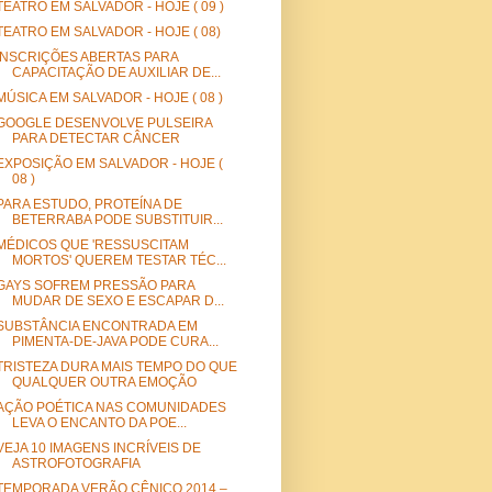
TEATRO EM SALVADOR - HOJE ( 09 )
TEATRO EM SALVADOR - HOJE ( 08)
INSCRIÇÕES ABERTAS PARA
CAPACITAÇÃO DE AUXILIAR DE...
MÚSICA EM SALVADOR - HOJE ( 08 )
GOOGLE DESENVOLVE PULSEIRA
PARA DETECTAR CÂNCER
EXPOSIÇÃO EM SALVADOR - HOJE (
08 )
PARA ESTUDO, PROTEÍNA DE
BETERRABA PODE SUBSTITUIR...
MÉDICOS QUE 'RESSUSCITAM
MORTOS' QUEREM TESTAR TÉC...
GAYS SOFREM PRESSÃO PARA
MUDAR DE SEXO E ESCAPAR D...
SUBSTÂNCIA ENCONTRADA EM
PIMENTA-DE-JAVA PODE CURA...
TRISTEZA DURA MAIS TEMPO DO QUE
QUALQUER OUTRA EMOÇÃO
AÇÃO POÉTICA NAS COMUNIDADES
LEVA O ENCANTO DA POE...
VEJA 10 IMAGENS INCRÍVEIS DE
ASTROFOTOGRAFIA
TEMPORADA VERÃO CÊNICO 2014 –