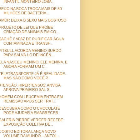
INFANTIL MONTEIRO LOBA...
BEIJO NA BOCA TROCA MAIS DE 80
MILHÕES DE BACTÉRIA...
AMOR DEIXA O SEXO MAIS GOSTOSO
PROJETO DE LEI QUE PROÍBE
CRIAÇÃO DE ANIMAIS EM CO...
SACHÊ CAPAZ DE PURIFICAR ÁGUA
CONTAMINADA E TRANSF...
PITBULL ACORDA MENINO SURDO
PARA SALVÁ-LO DE INCÊN...
ELA NASCEU MENINO, ELE MENINA. E
AGORA FORMAM UM C...
TELETRANSPORTE JÁ É REALIDADE.
MAS NÃO COMO VOCÊ P...
ATENÇÃO, HIPERTENSOS: ANVISA
APROVA PRIMEIRO SAL S...
HOMEM COM LEUCEMIA ENTRA EM
REMISSÃO APÓS SER TRAT...
DESCUBRA COMO O CHOCOLATE
PODE AJUDAR A EMAGRECER
GALERIA PIERRE VERGER RECEBE
EXPOSIÇÃO COLETIVA DE...
COGITO EDITORA LANÇA NOVO
VOLUME DA MUNDO – ANTOL...