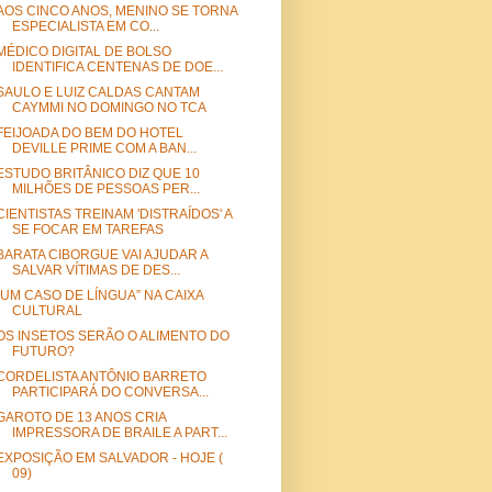
AOS CINCO ANOS, MENINO SE TORNA
ESPECIALISTA EM CO...
MÉDICO DIGITAL DE BOLSO
IDENTIFICA CENTENAS DE DOE...
SAULO E LUIZ CALDAS CANTAM
CAYMMI NO DOMINGO NO TCA
FEIJOADA DO BEM DO HOTEL
DEVILLE PRIME COM A BAN...
ESTUDO BRITÂNICO DIZ QUE 10
MILHÕES DE PESSOAS PER...
CIENTISTAS TREINAM 'DISTRAÍDOS' A
SE FOCAR EM TAREFAS
BARATA CIBORGUE VAI AJUDAR A
SALVAR VÍTIMAS DE DES...
“UM CASO DE LÍNGUA” NA CAIXA
CULTURAL
OS INSETOS SERÃO O ALIMENTO DO
FUTURO?
CORDELISTA ANTÔNIO BARRETO
PARTICIPARÁ DO CONVERSA...
GAROTO DE 13 ANOS CRIA
IMPRESSORA DE BRAILE A PART...
EXPOSIÇÃO EM SALVADOR - HOJE (
09)