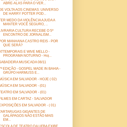
ABRE-ALAS PARA O VER...
DE VOLTA AOS CINEMAS: UNIVERSO
DE HARRY POTTER POD...
TER MEDO DA VIOLÊNCIA AJUDA A
MANTER VOCÊ SEGURO, ...
LIVRARIA CULTURA RECEBE O 5º
ENCONTRO DE JORNALISM...
POR MANHANA CASTRO REIS - POR
QUE SERÁ?
ATTEMPORAIS E WIVE MELLO -
PROGRAMA NOTURNO - Hoj...
SABADEIRA MUSICADA 08/11
7ª EDIÇÃO - GOSPEL MADE IN BAHIA -
GRUPO HARMUSS E...
MÚSICA EM SALVADOR - HOJE ( 02)
MÚSICA EM SALVADOR - (01)
TEATRO EM SALVADOR - (01)
FILMES EM CARTAZ - SALVADOR
EXPOSIÇÕES EM SALVADOR - ( 01)
TARTARUGAS GIGANTES DE
GALÁPAGOS NÃO ESTÃO MAIS
EM...
ESCOLA DE TEATRO DA UFBA EXIBE