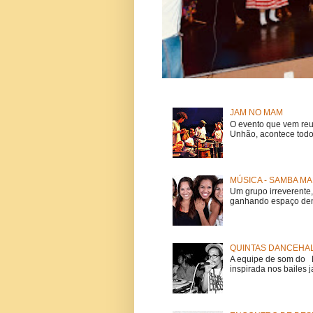
JAM NO MAM
O evento que vem reu
Unhão, acontece todo
MÚSICA - SAMBA MA
Um grupo irreverent
ganhando espaço dent
QUINTAS DANCEHAL
A equipe de som do Mi
inspirada nos bailes j