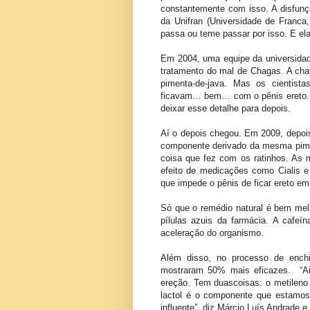
constantemente com isso. A disfunç
da Unifran (Universidade de Franca
passa ou teme passar por isso. E el
Em 2004, uma equipe da universidade
tratamento do mal de Chagas. A cha
pimenta-de-java. Mas os cientis
ficavam… bem… com o pênis ereto. 
deixar esse detalhe para depois.
Aí o depois chegou. Em 2009, depois
componente derivado da mesma pim
coisa que fez com os ratinhos. A
efeito de medicações como Cialis e 
que impede o pênis de ficar ereto e
Só que o remédio natural é bem melh
pílulas azuis da farmácia. A cafeí
aceleração do organismo.
Além disso, no processo de ench
mostraram 50% mais eficazes. “Ai
ereção. Tem duascoisas: o metileno d
lactol é o componente que estamos 
influente”, diz Márcio Luís Andrade 