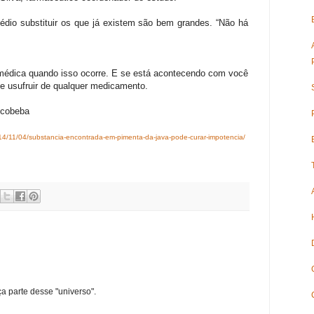
édio substituir os que já existem são bem grandes. “Não há
médica quando isso ocorre. E se está acontecendo com você
e usufruir de qualquer medicamento.
 cobeba
014/11/04/substancia-encontrada-em-pimenta-da-java-pode-curar-impotencia/
ça parte desse "universo".