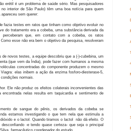
ão erétil é um problema de saúde sério. Mas pesquisadores
, no interior de São Paulo) têm uma boa notícia para quem
a apareceu sem querer:
 fazia testes em ratos que tinham como objetivo evoluir no
ve do tratamento era a cobeba, uma substância derivada da
tas perceberam que, em contato com a cobeba, os ratos
Como esse não era bem o objetivo da pesquisa, resolveram
 de novos testes, a equipe descobriu que a (-)-cubebina, um
enta (que vem da Índia), pode fazer com humanos a mesma
s moléculas concentradas do componente produzem o mesmo
Viagra: elas inibem a ação da enzima fosforo-diesterase-5,
m condições normais.
or. Ele não produz os efeitos colaterais inconvenientes das
na encontrada nelas resulta em taquicardia e sentimento de
imento de sangue do pênis, os derivados da cobeba se
nda estamos investigando o que tem nela que estimula a
ióxido e o lactol. Quando tiramos o lactol não dá efeito. O
desconfiando -e tendo quase certeza- que seja o principal
e Silva, farmacêutico coordenador do estudo.