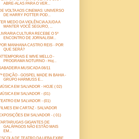
ABRE-ALAS PARA O VER...
DE VOLTA AOS CINEMAS: UNIVERSO
DE HARRY POTTER POD...
TER MEDO DA VIOLÊNCIA AJUDA A
MANTER VOCÊ SEGURO, ...
LIVRARIA CULTURA RECEBE O 5º
ENCONTRO DE JORNALISM...
POR MANHANA CASTRO REIS - POR
QUE SERÁ?
ATTEMPORAIS E WIVE MELLO -
PROGRAMA NOTURNO - Hoj...
SABADEIRA MUSICADA 08/11
7ª EDIÇÃO - GOSPEL MADE IN BAHIA -
GRUPO HARMUSS E...
MÚSICA EM SALVADOR - HOJE ( 02)
MÚSICA EM SALVADOR - (01)
TEATRO EM SALVADOR - (01)
FILMES EM CARTAZ - SALVADOR
EXPOSIÇÕES EM SALVADOR - ( 01)
TARTARUGAS GIGANTES DE
GALÁPAGOS NÃO ESTÃO MAIS
EM...
ESCOLA DE TEATRO DA UFBA EXIBE