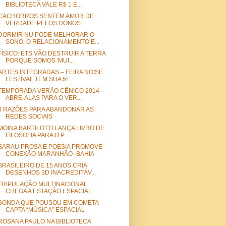
BIBLIOTECA VALE R$ 1 E...
CACHORROS SENTEM AMOR DE
VERDADE PELOS DONOS
DORMIR NU PODE MELHORAR O
SONO, O RELACIONAMENTO E...
FÍSICO: ETS VÃO DESTRUIR A TERRA
PORQUE SOMOS 'MUI...
ARTES INTEGRADAS – FEIRA NOISE
FESTIVAL TEM SUA 5ª...
TEMPORADA VERÃO CÊNICO 2014 –
ABRE-ALAS PARA O VER...
4 RAZÕES PARA ABANDONAR AS
REDES SOCIAIS
MOINA BARTILOTTI LANÇA LIVRO DE
FILOSOFIA PARA O P...
SARAU PROSA E POESIA PROMOVE
CONEXÃO MARANHÃO- BAHIA
BRASILEIRO DE 15 ANOS CRIA
DESENHOS 3D INACREDITÁV...
TRIPULAÇÃO MULTINACIONAL
CHEGA A ESTAÇÃO ESPACIAL
SONDA QUE POUSOU EM COMETA
CAPTA “MÚSICA” ESPACIAL
ROSANA PAULO NA BIBLIOTECA