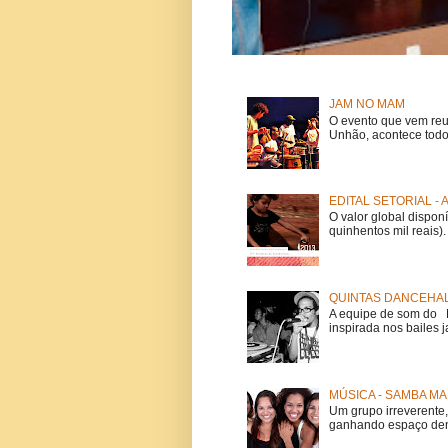
JAM NO MAM
O evento que vem reu
Unhão, acontece todo
EDITAL SETORIAL -
O valor global dispon
quinhentos mil reais).
QUINTAS DANCEHAL
A equipe de som do Mi
inspirada nos bailes j
MÚSICA - SAMBA MA
Um grupo irreverent
ganhando espaço dent