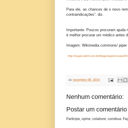
Para ele, as chances de o novo rem
contraindicações”, diz.
Importante: Poucos procuram ajuda 
é melhor procurar um médico antes d
Imagem: Wikimedia commons/ piper
http://super.abril.com.br/blogs/supernovas/2
às
novembro 06, 2014
Nenhum comentário:
Postar um comentário
Participe, opine, colabore, construa. Fa