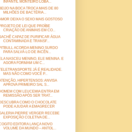
INFANTIL MONTEIRO LOBA...
BEIJO NA BOCA TROCA MAIS DE 80
MILHÕES DE BACTÉRIA...
AMOR DEIXA O SEXO MAIS GOSTOSO
PROJETO DE LEI QUE PROÍBE
CRIAÇÃO DE ANIMAIS EM CO...
SACHÊ CAPAZ DE PURIFICAR ÁGUA
CONTAMINADA E TRANSF...
PITBULL ACORDA MENINO SURDO
PARA SALVÁ-LO DE INCÊN...
ELA NASCEU MENINO, ELE MENINA. E
AGORA FORMAM UM C...
TELETRANSPORTE JÁ É REALIDADE.
MAS NÃO COMO VOCÊ P...
ATENÇÃO, HIPERTENSOS: ANVISA
APROVA PRIMEIRO SAL S...
HOMEM COM LEUCEMIA ENTRA EM
REMISSÃO APÓS SER TRAT...
DESCUBRA COMO O CHOCOLATE
PODE AJUDAR A EMAGRECER
GALERIA PIERRE VERGER RECEBE
EXPOSIÇÃO COLETIVA DE...
COGITO EDITORA LANÇA NOVO
VOLUME DA MUNDO – ANTOL...