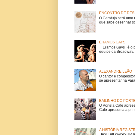
ENCONTRO DE DESE
O Garatuja será uma 
que sabe desenhar só
ÉRAMOS GAYS
Éramos Gays é o pri
equipe da Broadway. O
ALEXANDRE LEÃO
O cantor e composito
se apresentar na Vara
BAILINHO DO PORT
O Portela Café aprese
Café apresenta a prime
A HISTÓRIA REGIST
FOI LEILOADO UM EX