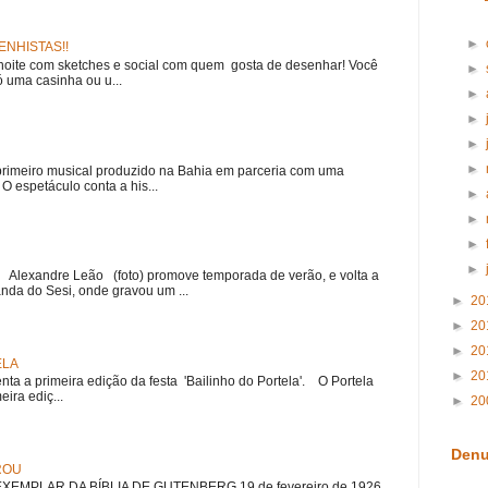
►
NHISTAS!!
noite com sketches e social com quem gosta de desenhar! Você
►
 uma casinha ou u...
►
►
►
►
meiro musical produzido na Bahia em parceria com uma
 espetáculo conta a his...
►
►
►
►
r Alexandre Leão (foto) promove temporada de verão, e volta a
nda do Sesi, onde gravou um ...
►
20
►
20
►
20
ELA
►
20
nta a primeira edição da festa 'Bailinho do Portela'. O Portela
ira ediç...
►
20
Denu
ROU
EMPLAR DA BÍBLIA DE GUTENBERG 19 de fevereiro de 1926