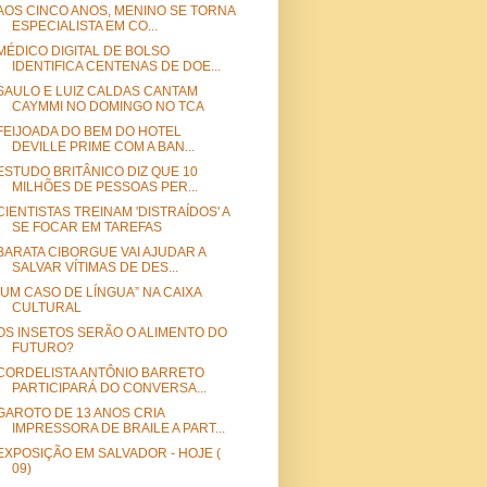
AOS CINCO ANOS, MENINO SE TORNA
ESPECIALISTA EM CO...
MÉDICO DIGITAL DE BOLSO
IDENTIFICA CENTENAS DE DOE...
SAULO E LUIZ CALDAS CANTAM
CAYMMI NO DOMINGO NO TCA
FEIJOADA DO BEM DO HOTEL
DEVILLE PRIME COM A BAN...
ESTUDO BRITÂNICO DIZ QUE 10
MILHÕES DE PESSOAS PER...
CIENTISTAS TREINAM 'DISTRAÍDOS' A
SE FOCAR EM TAREFAS
BARATA CIBORGUE VAI AJUDAR A
SALVAR VÍTIMAS DE DES...
“UM CASO DE LÍNGUA” NA CAIXA
CULTURAL
OS INSETOS SERÃO O ALIMENTO DO
FUTURO?
CORDELISTA ANTÔNIO BARRETO
PARTICIPARÁ DO CONVERSA...
GAROTO DE 13 ANOS CRIA
IMPRESSORA DE BRAILE A PART...
EXPOSIÇÃO EM SALVADOR - HOJE (
09)