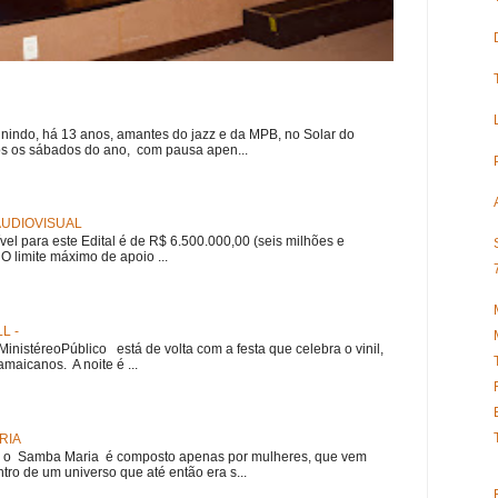
nindo, há 13 anos, amantes do jazz e da MPB, no Solar do
s os sábados do ano, com pausa apen...
 AUDIOVISUAL
ível para este Edital é de R$ 6.500.000,00 (seis milhões e
 O limite máximo de apoio ...
L -
nistéreoPúblico está de volta com a festa que celebra o vinil,
amaicanos. A noite é ...
RIA
e, o Samba Maria é composto apenas por mulheres, que vem
ro de um universo que até então era s...