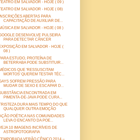
TEATRO EM SALVADOR - HOJE ( 09 )
TEATRO EM SALVADOR - HOJE ( 08)
INSCRIÇÕES ABERTAS PARA
CAPACITAÇÃO DE AUXILIAR DE...
MÚSICA EM SALVADOR - HOJE ( 08 )
GOOGLE DESENVOLVE PULSEIRA
PARA DETECTAR CÂNCER
EXPOSIÇÃO EM SALVADOR - HOJE (
08 )
PARA ESTUDO, PROTEÍNA DE
BETERRABA PODE SUBSTITUIR...
MÉDICOS QUE 'RESSUSCITAM
MORTOS' QUEREM TESTAR TÉC...
GAYS SOFREM PRESSÃO PARA
MUDAR DE SEXO E ESCAPAR D...
SUBSTÂNCIA ENCONTRADA EM
PIMENTA-DE-JAVA PODE CURA...
TRISTEZA DURA MAIS TEMPO DO QUE
QUALQUER OUTRA EMOÇÃO
AÇÃO POÉTICA NAS COMUNIDADES
LEVA O ENCANTO DA POE...
VEJA 10 IMAGENS INCRÍVEIS DE
ASTROFOTOGRAFIA
TEMPORADA VERÃO CÊNICO 2014 –