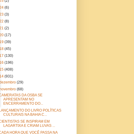
25
(2)
24
(6)
23
(3)
22
(8)
21
(2)
20
(17)
19
(39)
18
(45)
17
(130)
16
(196)
15
(408)
14
(931)
dezembro
(29)
novembro
(68)
CAMERATAS DA OSBA SE
APRESENTAM NO
ENCERRAMENTO DO...
LANÇAMENTO DO LIVRO POLÍTICAS
CULTURAIS NA BAHIA C...
CIENTISTAS SE INSPIRAM EM
LAGARTIXA E CRIAM LUVAS ...
CADA HORA QUE VOCÊ PASSA NA