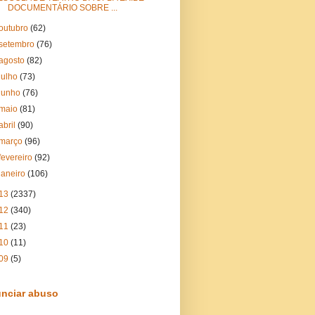
DOCUMENTÁRIO SOBRE ...
outubro
(62)
setembro
(76)
agosto
(82)
julho
(73)
junho
(76)
maio
(81)
abril
(90)
março
(96)
fevereiro
(92)
janeiro
(106)
13
(2337)
12
(340)
11
(23)
10
(11)
09
(5)
nciar abuso