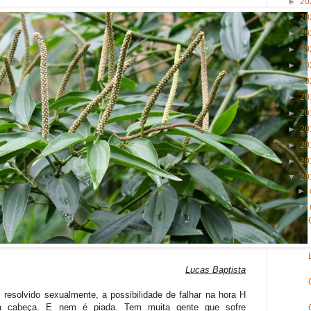
►
20
►
20
►
20
►
20
►
20
►
20
►
20
►
20
►
20
►
20
►
20
▼
20
►
▼
Lucas Baptista
solvido sexualmente, a possibilidade de falhar na hora H
ua cabeça. E nem é piada. Tem muita gente que sofre