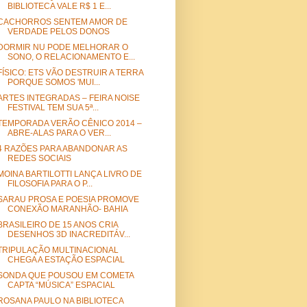
BIBLIOTECA VALE R$ 1 E...
CACHORROS SENTEM AMOR DE
VERDADE PELOS DONOS
DORMIR NU PODE MELHORAR O
SONO, O RELACIONAMENTO E...
FÍSICO: ETS VÃO DESTRUIR A TERRA
PORQUE SOMOS 'MUI...
ARTES INTEGRADAS – FEIRA NOISE
FESTIVAL TEM SUA 5ª...
TEMPORADA VERÃO CÊNICO 2014 –
ABRE-ALAS PARA O VER...
4 RAZÕES PARA ABANDONAR AS
REDES SOCIAIS
MOINA BARTILOTTI LANÇA LIVRO DE
FILOSOFIA PARA O P...
SARAU PROSA E POESIA PROMOVE
CONEXÃO MARANHÃO- BAHIA
BRASILEIRO DE 15 ANOS CRIA
DESENHOS 3D INACREDITÁV...
TRIPULAÇÃO MULTINACIONAL
CHEGA A ESTAÇÃO ESPACIAL
SONDA QUE POUSOU EM COMETA
CAPTA “MÚSICA” ESPACIAL
ROSANA PAULO NA BIBLIOTECA