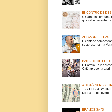
ENCONTRO DE DESE
O Garatuja será uma 
que sabe desenhar só
ALEXANDRE LEÃO
O cantor e composito
se apresentar na Vara
BAILINHO DO PORT
O Portela Café aprese
Café apresenta a prime
A HISTÓRIA REGIST
FOI LEILOADO UM EX
No dia 19 de fevereiro
ÉRAMOS GAYS