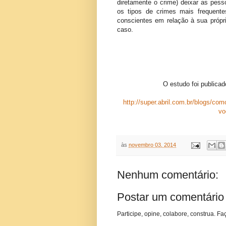
diretamente o crime) deixar as pes
os tipos de crimes mais frequent
conscientes em relação à sua própr
caso.
O estudo foi publica
http://super.abril.com.br/blogs/co
vo
às
novembro 03, 2014
Nenhum comentário:
Postar um comentário
Participe, opine, colabore, construa. Fa