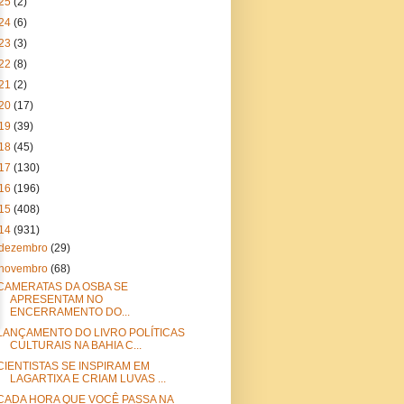
25
(2)
24
(6)
23
(3)
22
(8)
21
(2)
20
(17)
19
(39)
18
(45)
17
(130)
16
(196)
15
(408)
14
(931)
dezembro
(29)
novembro
(68)
CAMERATAS DA OSBA SE
APRESENTAM NO
ENCERRAMENTO DO...
LANÇAMENTO DO LIVRO POLÍTICAS
CULTURAIS NA BAHIA C...
CIENTISTAS SE INSPIRAM EM
LAGARTIXA E CRIAM LUVAS ...
CADA HORA QUE VOCÊ PASSA NA