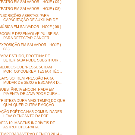
TEATRO EM SALVADOR - HOJE ( 09 )
TEATRO EM SALVADOR - HOJE ( 08)
INSCRIÇÕES ABERTAS PARA
CAPACITAÇÃO DE AUXILIAR DE...
MÚSICA EM SALVADOR - HOJE ( 08 )
GOOGLE DESENVOLVE PULSEIRA
PARA DETECTAR CÂNCER
EXPOSIÇÃO EM SALVADOR - HOJE (
08 )
PARA ESTUDO, PROTEÍNA DE
BETERRABA PODE SUBSTITUIR...
MÉDICOS QUE 'RESSUSCITAM
MORTOS' QUEREM TESTAR TÉC...
GAYS SOFREM PRESSÃO PARA
MUDAR DE SEXO E ESCAPAR D...
SUBSTÂNCIA ENCONTRADA EM
PIMENTA-DE-JAVA PODE CURA...
TRISTEZA DURA MAIS TEMPO DO QUE
QUALQUER OUTRA EMOÇÃO
AÇÃO POÉTICA NAS COMUNIDADES
LEVA O ENCANTO DA POE...
VEJA 10 IMAGENS INCRÍVEIS DE
ASTROFOTOGRAFIA
TEMPORADA VERÃO CÊNICO 2014 –