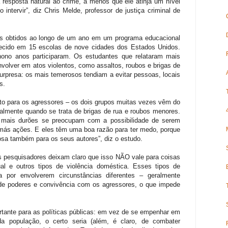
sposta natural ao crime, a menos que ele atinja um nível
 intervir”, diz Chris Melde, professor de justiça criminal de
os obtidos ao longo de um ano em um programa educacional
erecido em 15 escolas de nove cidades dos Estados Unidos.
ono anos participaram. Os estudantes que relataram mais
olver em atos violentos, como assaltos, roubos e brigas de
rpresa: os mais temerosos tendiam a evitar pessoas, locais
s.
nto para os agressores – os dois grupos muitas vezes vêm do
lmente quando se trata de brigas de rua e roubos menores.
mais durões se preocupam com a possibilidade de serem
más ações. E eles têm uma boa razão para ter medo, porque
osa também para os seus autores”, diz o estudo.
s pesquisadores deixam claro que isso NÃO vale para coisas
ual e outros tipos de violência doméstica. Esses tipos de
a por envolverem circunstâncias diferentes – geralmente
s de poderes e convivência com os agressores, o que impede
rtante para as políticas públicas: em vez de se empenhar em
 população, o certo seria (além, é claro, de combater