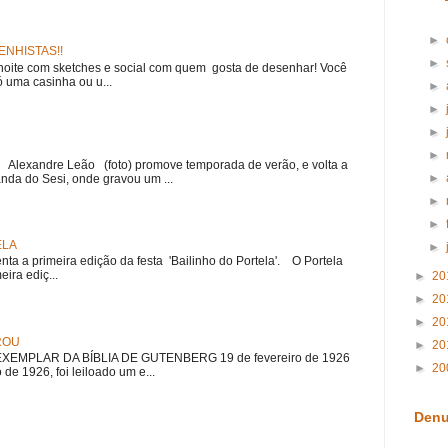
►
NHISTAS!!
►
noite com sketches e social com quem gosta de desenhar! Você
 uma casinha ou u...
►
►
►
►
r Alexandre Leão (foto) promove temporada de verão, e volta a
►
nda do Sesi, onde gravou um ...
►
►
ELA
►
nta a primeira edição da festa 'Bailinho do Portela'. O Portela
ira ediç...
►
20
►
20
►
20
ROU
►
20
EMPLAR DA BÍBLIA DE GUTENBERG 19 de fevereiro de 1926
►
20
 de 1926, foi leiloado um e...
Denu