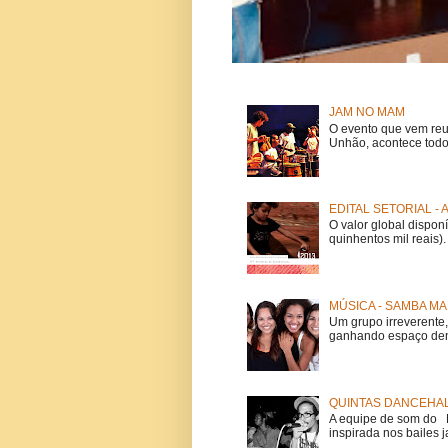
JAM NO MAM
O evento que vem reu
Unhão, acontece todo
EDITAL SETORIAL -
O valor global dispon
quinhentos mil reais).
MÚSICA - SAMBA MA
Um grupo irreverent
ganhando espaço dent
QUINTAS DANCEHAL
A equipe de som do Mi
inspirada nos bailes j