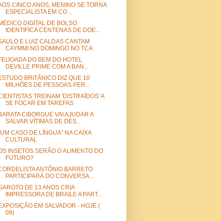
AOS CINCO ANOS, MENINO SE TORNA
ESPECIALISTA EM CO...
MÉDICO DIGITAL DE BOLSO
IDENTIFICA CENTENAS DE DOE...
SAULO E LUIZ CALDAS CANTAM
CAYMMI NO DOMINGO NO TCA
FEIJOADA DO BEM DO HOTEL
DEVILLE PRIME COM A BAN...
ESTUDO BRITÂNICO DIZ QUE 10
MILHÕES DE PESSOAS PER...
CIENTISTAS TREINAM 'DISTRAÍDOS' A
SE FOCAR EM TAREFAS
BARATA CIBORGUE VAI AJUDAR A
SALVAR VÍTIMAS DE DES...
“UM CASO DE LÍNGUA” NA CAIXA
CULTURAL
OS INSETOS SERÃO O ALIMENTO DO
FUTURO?
CORDELISTA ANTÔNIO BARRETO
PARTICIPARÁ DO CONVERSA...
GAROTO DE 13 ANOS CRIA
IMPRESSORA DE BRAILE A PART...
EXPOSIÇÃO EM SALVADOR - HOJE (
09)