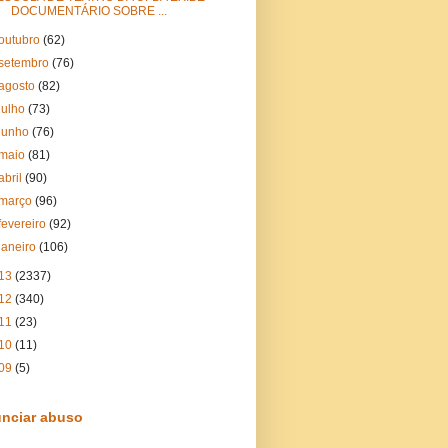
DOCUMENTÁRIO SOBRE ...
outubro
(62)
setembro
(76)
agosto
(82)
julho
(73)
junho
(76)
maio
(81)
abril
(90)
março
(96)
fevereiro
(92)
janeiro
(106)
13
(2337)
12
(340)
11
(23)
10
(11)
09
(5)
nciar abuso