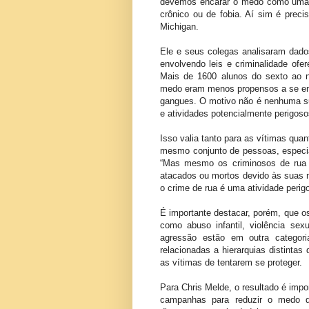
devemos encarar o medo como uma re
crônico ou de fobia. Aí sim é preciso
Michigan.
Ele e seus colegas analisaram dad
envolvendo leis e criminalidade of
Mais de 1600 alunos do sexto ao n
medo eram menos propensos a se env
gangues. O motivo não é nenhuma su
e atividades potencialmente perigoso
Isso valia tanto para as vítimas qua
mesmo conjunto de pessoas, especia
“Mas mesmo os criminosos de rua 
atacados ou mortos devido às suas 
o crime de rua é uma atividade perig
É importante destacar, porém, que o
como abuso infantil, violência sex
agressão estão em outra categori
relacionadas a hierarquias distinta
as vítimas de tentarem se proteger.
Para Chris Melde, o resultado é impo
campanhas para reduzir o medo da