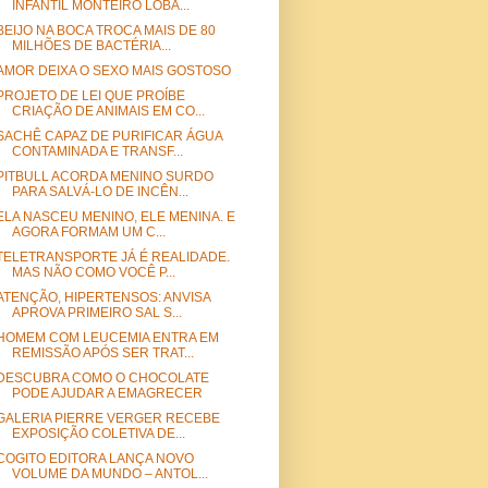
INFANTIL MONTEIRO LOBA...
BEIJO NA BOCA TROCA MAIS DE 80
MILHÕES DE BACTÉRIA...
AMOR DEIXA O SEXO MAIS GOSTOSO
PROJETO DE LEI QUE PROÍBE
CRIAÇÃO DE ANIMAIS EM CO...
SACHÊ CAPAZ DE PURIFICAR ÁGUA
CONTAMINADA E TRANSF...
PITBULL ACORDA MENINO SURDO
PARA SALVÁ-LO DE INCÊN...
ELA NASCEU MENINO, ELE MENINA. E
AGORA FORMAM UM C...
TELETRANSPORTE JÁ É REALIDADE.
MAS NÃO COMO VOCÊ P...
ATENÇÃO, HIPERTENSOS: ANVISA
APROVA PRIMEIRO SAL S...
HOMEM COM LEUCEMIA ENTRA EM
REMISSÃO APÓS SER TRAT...
DESCUBRA COMO O CHOCOLATE
PODE AJUDAR A EMAGRECER
GALERIA PIERRE VERGER RECEBE
EXPOSIÇÃO COLETIVA DE...
COGITO EDITORA LANÇA NOVO
VOLUME DA MUNDO – ANTOL...