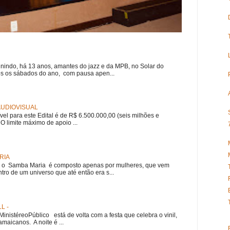
nindo, há 13 anos, amantes do jazz e da MPB, no Solar do
s os sábados do ano, com pausa apen...
 AUDIOVISUAL
ível para este Edital é de R$ 6.500.000,00 (seis milhões e
 O limite máximo de apoio ...
RIA
e, o Samba Maria é composto apenas por mulheres, que vem
ro de um universo que até então era s...
L -
nistéreoPúblico está de volta com a festa que celebra o vinil,
amaicanos. A noite é ...