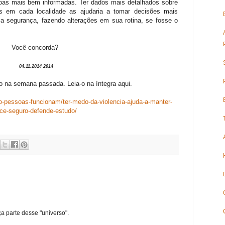
soas mais bem informadas. Ter dados mais detalhados sobre
es em cada localidade as ajudaria a tomar decisões mais
ia segurança, fazendo alterações em sua rotina, se fosse o
Você concorda?
04.11.2014 2014
do na semana passada. Leia-o na íntegra aqui.
mo-pessoas-funcionam/ter-medo-da-violencia-ajuda-a-manter-
ce-seguro-defende-estudo/
ça parte desse "universo".