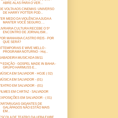
ABRE-ALAS PARA O VER...
DE VOLTA AOS CINEMAS: UNIVERSO
DE HARRY POTTER POD...
TER MEDO DA VIOLÊNCIA AJUDA A
MANTER VOCÊ SEGURO, ...
LIVRARIA CULTURA RECEBE O 5º
ENCONTRO DE JORNALISM...
POR MANHANA CASTRO REIS - POR
QUE SERÁ?
ATTEMPORAIS E WIVE MELLO -
PROGRAMA NOTURNO - Hoj...
SABADEIRA MUSICADA 08/11
7ª EDIÇÃO - GOSPEL MADE IN BAHIA -
GRUPO HARMUSS E...
MÚSICA EM SALVADOR - HOJE ( 02)
MÚSICA EM SALVADOR - (01)
TEATRO EM SALVADOR - (01)
FILMES EM CARTAZ - SALVADOR
EXPOSIÇÕES EM SALVADOR - ( 01)
TARTARUGAS GIGANTES DE
GALÁPAGOS NÃO ESTÃO MAIS
EM...
ESCOLA DE TEATRO DA UFBA EXIBE