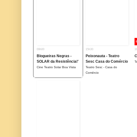
09h00
15h30
1
Blogueiras Negras -
Peixonauta - Teatro
C
SOLAR da Resistência!'
Sesc Casa do Comércio
T
Cine Teatro Solar Boa Vista
Teatro Sesc - Casa do
Comércio