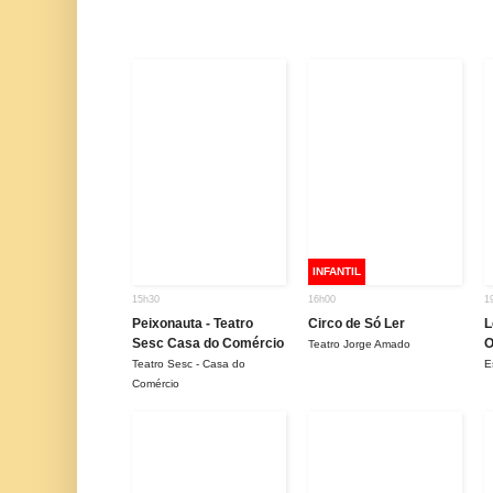
INFANTIL
15h30
16h00
1
Peixonauta - Teatro
Circo de Só Ler
L
Sesc Casa do Comércio
O
Teatro Jorge Amado
Teatro Sesc - Casa do
E
Comércio