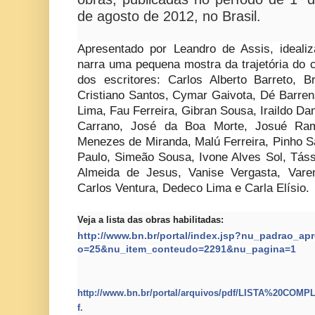
de agosto de 2012, no Brasil.
Apresentado por Leandro de Assis, idealiza
narra uma pequena mostra da trajetória do 
dos escritores: Carlos Alberto Barreto, 
Cristiano Santos, Cymar Gaivota, Dé Barre
Lima, Fau Ferreira, Gibran Sousa, Iraildo D
Carrano, José da Boa Morte, Josué Ram
Menezes de Miranda, Malú Ferreira, Pinho 
Paulo, Simeão Sousa, Ivone Alves Sol, Táss
Almeida de Jesus, Vanise Vergasta, Vare
Carlos Ventura, Dedeco Lima e Carla Elísio.
Veja a lista das obras habilitadas:
http://www.bn.br/portal/
index.jsp?nu_padrao_apr
o=25&nu_item_conteudo=2291&nu_
pagina=1
http://www.bn.br/portal/arquivos/pdf/LISTA%20C
f.