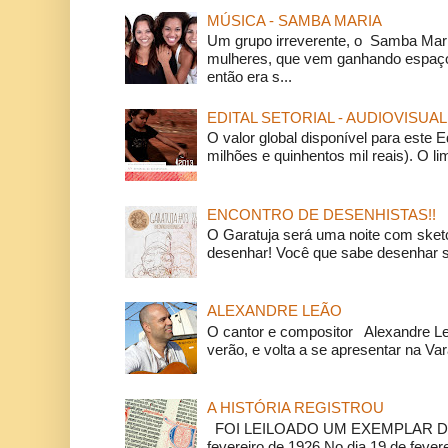
MÚSICA - SAMBA MARIA
Um grupo irreverente, o Samba Mar
mulheres, que vem ganhando espaço
então era s...
EDITAL SETORIAL - AUDIOVISUAL
O valor global disponível para este E
milhões e quinhentos mil reais). O li
ENCONTRO DE DESENHISTAS!!
O Garatuja será uma noite com ske
desenhar! Você que sabe desenhar s
ALEXANDRE LEÃO
O cantor e compositor Alexandre L
verão, e volta a se apresentar na Va
A HISTÓRIA REGISTROU
FOI LEILOADO UM EXEMPLAR DA
fevereiro de 1926 No dia 19 de feverei