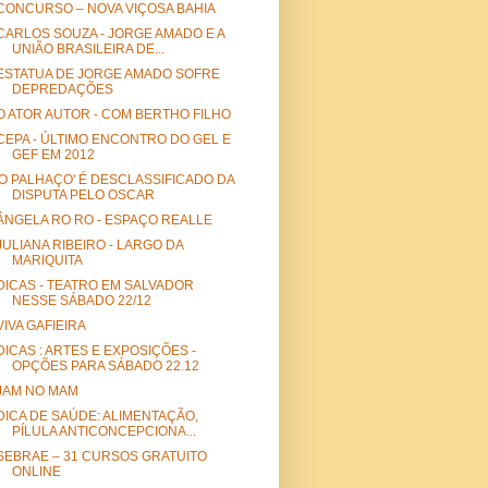
CONCURSO – NOVA VIÇOSA BAHIA
CARLOS SOUZA - JORGE AMADO E A
UNIÃO BRASILEIRA DE...
ESTATUA DE JORGE AMADO SOFRE
DEPREDAÇÕES
O ATOR AUTOR - COM BERTHO FILHO
CEPA - ÚLTIMO ENCONTRO DO GEL E
GEF EM 2012
'O PALHAÇO' É DESCLASSIFICADO DA
DISPUTA PELO OSCAR
ÂNGELA RO RO - ESPAÇO REALLE
JULIANA RIBEIRO - LARGO DA
MARIQUITA
DICAS - TEATRO EM SALVADOR
NESSE SÁBADO 22/12
VIVA GAFIEIRA
DICAS : ARTES E EXPOSIÇÕES -
OPÇÕES PARA SÁBADO 22.12
JAM NO MAM
DICA DE SAÚDE: ALIMENTAÇÃO,
PÍLULA ANTICONCEPCIONA...
SEBRAE – 31 CURSOS GRATUITO
ONLINE