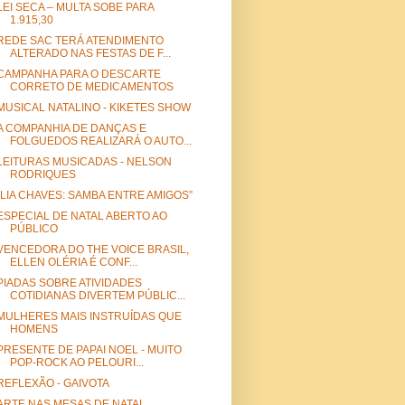
LEI SECA – MULTA SOBE PARA
1.915,30
REDE SAC TERÁ ATENDIMENTO
ALTERADO NAS FESTAS DE F...
CAMPANHA PARA O DESCARTE
CORRETO DE MEDICAMENTOS
MUSICAL NATALINO - KIKETES SHOW
A COMPANHIA DE DANÇAS E
FOLGUEDOS REALIZARÁ O AUTO...
LEITURAS MUSICADAS - NELSON
RODRIQUES
“LIA CHAVES: SAMBA ENTRE AMIGOS”
ESPECIAL DE NATAL ABERTO AO
PÚBLICO
VENCEDORA DO THE VOICE BRASIL,
ELLEN OLÉRIA É CONF...
PIADAS SOBRE ATIVIDADES
COTIDIANAS DIVERTEM PÚBLIC...
MULHERES MAIS INSTRUÍDAS QUE
HOMENS
PRESENTE DE PAPAI NOEL - MUITO
POP-ROCK AO PELOURI...
REFLEXÃO - GAIVOTA
ARTE NAS MESAS DE NATAL