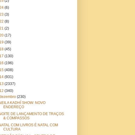
25
(2)
24
(6)
23
(3)
22
(8)
21
(2)
20
(17)
19
(39)
18
(45)
17
(130)
16
(196)
15
(408)
14
(931)
13
(2337)
12
(340)
dezembro
(230)
NEILA KADHÍ SHOW: NOVO
ENDEREÇO
NOITE DE LANÇAMENTO DE TRAÇOS
& COMPASSOS
NATAL COM LIVROS É NATAL COM
CULTURA