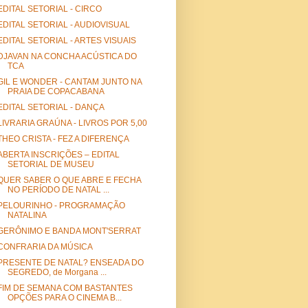
EDITAL SETORIAL - CIRCO
EDITAL SETORIAL - AUDIOVISUAL
EDITAL SETORIAL - ARTES VISUAIS
DJAVAN NA CONCHA ACÚSTICA DO
TCA
GIL E WONDER - CANTAM JUNTO NA
PRAIA DE COPACABANA
EDITAL SETORIAL - DANÇA
LIVRARIA GRAÚNA - LIVROS POR 5,00
THEO CRISTA - FEZ A DIFERENÇA
ABERTA INSCRIÇÕES – EDITAL
SETORIAL DE MUSEU
QUER SABER O QUE ABRE E FECHA
NO PERÍODO DE NATAL ...
PELOURINHO - PROGRAMAÇÃO
NATALINA
GERÔNIMO E BANDA MONT'SERRAT
CONFRARIA DA MÚSICA
PRESENTE DE NATAL? ENSEADA DO
SEGREDO, de Morgana ...
FIM DE SEMANA COM BASTANTES
OPÇÕES PARA O CINEMA B...