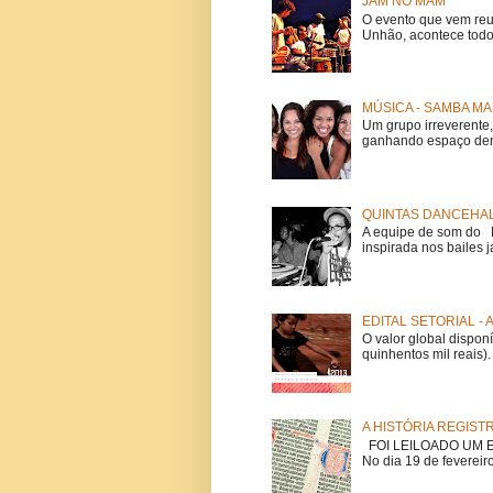
JAM NO MAM
O evento que vem reu
Unhão, acontece todo
MÚSICA - SAMBA MA
Um grupo irreverent
ganhando espaço dent
QUINTAS DANCEHAL
A equipe de som do Mi
inspirada nos bailes j
EDITAL SETORIAL -
O valor global dispon
quinhentos mil reais).
A HISTÓRIA REGIST
FOI LEILOADO UM EX
No dia 19 de fevereiro