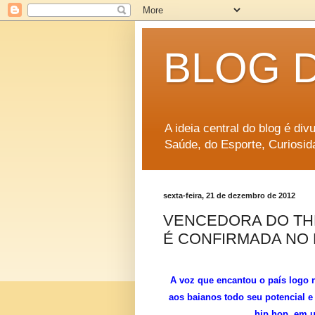
BLOG 
A ideia central do blog é di
Saúde, do Esporte, Curiosid
sexta-feira, 21 de dezembro de 2012
VENCEDORA DO THE
É CONFIRMADA NO 
A voz que encantou o país logo n
aos baianos todo seu potencial e 
hip hop, em u