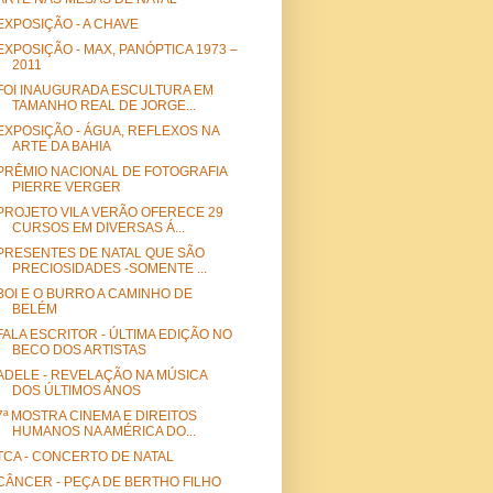
EXPOSIÇÃO - A CHAVE
EXPOSIÇÃO - MAX, PANÓPTICA 1973 –
2011
FOI INAUGURADA ESCULTURA EM
TAMANHO REAL DE JORGE...
EXPOSIÇÃO - ÁGUA, REFLEXOS NA
ARTE DA BAHIA
PRÊMIO NACIONAL DE FOTOGRAFIA
PIERRE VERGER
PROJETO VILA VERÃO OFERECE 29
CURSOS EM DIVERSAS Á...
PRESENTES DE NATAL QUE SÃO
PRECIOSIDADES -SOMENTE ...
BOI E O BURRO A CAMINHO DE
BELÉM
FALA ESCRITOR - ÚLTIMA EDIÇÃO NO
BECO DOS ARTISTAS
ADELE - REVELAÇÃO NA MÚSICA
DOS ÚLTIMOS ANOS
7ª MOSTRA CINEMA E DIREITOS
HUMANOS NA AMÉRICA DO...
TCA - CONCERTO DE NATAL
CÂNCER - PEÇA DE BERTHO FILHO