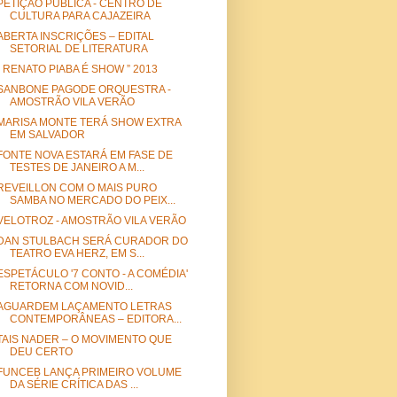
PETIÇÃO PÚBLICA - CENTRO DE
CULTURA PARA CAJAZEIRA
ABERTA INSCRIÇÕES – EDITAL
SETORIAL DE LITERATURA
“ RENATO PIABA É SHOW ” 2013
SANBONE PAGODE ORQUESTRA -
AMOSTRÃO VILA VERÃO
MARISA MONTE TERÁ SHOW EXTRA
EM SALVADOR
FONTE NOVA ESTARÁ EM FASE DE
TESTES DE JANEIRO A M...
REVEILLON COM O MAIS PURO
SAMBA NO MERCADO DO PEIX...
VELOTROZ - AMOSTRÃO VILA VERÃO
DAN STULBACH SERÁ CURADOR DO
TEATRO EVA HERZ, EM S...
ESPETÁCULO '7 CONTO - A COMÉDIA'
RETORNA COM NOVID...
AGUARDEM LAÇAMENTO LETRAS
CONTEMPORÂNEAS – EDITORA...
TAIS NADER – O MOVIMENTO QUE
DEU CERTO
FUNCEB LANÇA PRIMEIRO VOLUME
DA SÉRIE CRÍTICA DAS ...