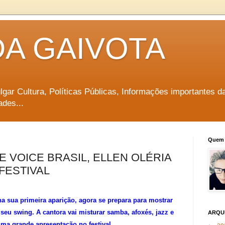
DA GAIVOTA
vulgar Cultura, Políticas Públicas, Informações importantes d
ades...
Quem 
 VOICE BRASIL, ELLEN OLÉRIA
FESTIVAL
a sua primeira aparição, agora se prepara para mostrar
seu swing. A cantora vai misturar samba, afoxés, jazz e
ARQU
ma grande apresentação no festival.