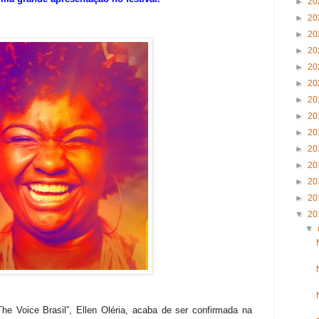
►
20
►
20
►
20
►
20
►
20
►
20
►
20
►
20
►
20
►
20
►
20
►
20
►
20
▼
20
▼
he Voice Brasil”, Ellen Oléria, acaba de ser confirmada na