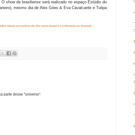
. O show da brasiliense será realizado no espaço Estúdio do
 janeiro), mesmo dia de Alex Góes & Eva Cavalcante e Tulipa
ellen-oleria-vencedora-do-the-voice-brasil-e-confirmada-no-festival/
ça parte desse "universo".