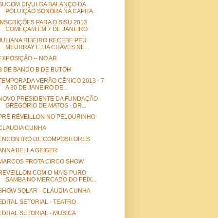
SUCOM DIVULGA BALANÇO DA
POLUIÇÃO SONORA NA CAPITA...
INSCRIÇÕES PARA O SISU 2013
COMEÇAM EM 7 DE JANEIRO
JULIANA RIBEIRO RECEBE PEU
MEURRAY E LIA CHAVES NE...
EXPOSIÇÃO -- NO AR
B DE BANDO B DE BUTOH
TEMPORADA VERÃO CÊNICO 2013 - 7
A 30 DE JANEIRO DE...
NOVO PRESIDENTE DA FUNDAÇÃO
GREGÓRIO DE MATOS - DR...
PRÉ RÉVEILLON NO PELOURINHO
CLAUDIA CUNHA
ENCONTRO DE COMPOSITORES
ANNA BELLA GEIGER
MARCOS FROTA CIRCO SHOW
REVEILLON COM O MAIS PURO
SAMBA NO MERCADO DO PEIX...
SHOW SOLAR - CLÁUDIA CUNHA
EDITAL SETORIAL - TEATRO
EDITAL SETORIAL - MUSICA