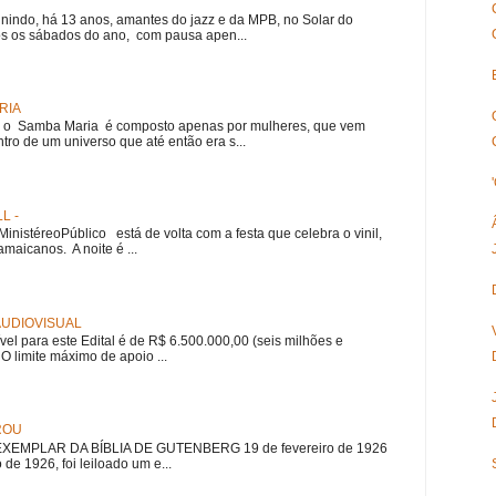
nindo, há 13 anos, amantes do jazz e da MPB, no Solar do
s os sábados do ano, com pausa apen...
RIA
e, o Samba Maria é composto apenas por mulheres, que vem
ro de um universo que até então era s...
L -
nistéreoPúblico está de volta com a festa que celebra o vinil,
amaicanos. A noite é ...
 AUDIOVISUAL
ível para este Edital é de R$ 6.500.000,00 (seis milhões e
 O limite máximo de apoio ...
ROU
EMPLAR DA BÍBLIA DE GUTENBERG 19 de fevereiro de 1926
 de 1926, foi leiloado um e...