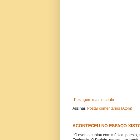
Postagem mais recente
Assinar:
Postar comentários (Atom)
ACONTECEU NO ESPAÇO XISTO
O evento contou com música, poesia, 