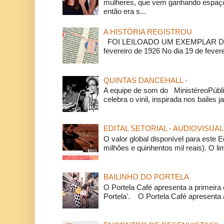
mulheres, que vem ganhando espaço
então era s...
A HISTÓRIA REGISTROU
FOI LEILOADO UM EXEMPLAR DA
fevereiro de 1926 No dia 19 de feverei
QUINTAS DANCEHALL -
A equipe de som do MinistéreoPúbli
celebra o vinil, inspirada nos bailes j
EDITAL SETORIAL - AUDIOVISUAL
O valor global disponível para este E
milhões e quinhentos mil reais). O li
BAILINHO DO PORTELA
O Portela Café apresenta a primeira 
Portela'. O Portela Café apresenta a