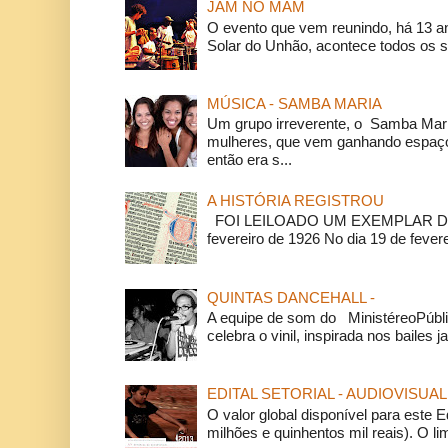
JAM NO MAM
O evento que vem reunindo, há 13 a
Solar do Unhão, acontece todos os 
MÚSICA - SAMBA MARIA
Um grupo irreverente, o Samba Mar
mulheres, que vem ganhando espaço
então era s...
A HISTÓRIA REGISTROU
FOI LEILOADO UM EXEMPLAR DA
fevereiro de 1926 No dia 19 de feverei
QUINTAS DANCEHALL -
A equipe de som do MinistéreoPúbli
celebra o vinil, inspirada nos bailes j
EDITAL SETORIAL - AUDIOVISUAL
O valor global disponível para este E
milhões e quinhentos mil reais). O li