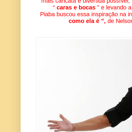
mais caricata e divertida possíve
“
caras e bocas
” e levando a 
Piaba buscou essa inspiração na i
como ela é ”,
de Nelso