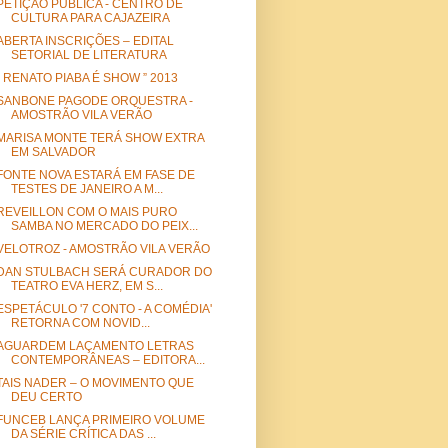
PETIÇÃO PÚBLICA - CENTRO DE
CULTURA PARA CAJAZEIRA
ABERTA INSCRIÇÕES – EDITAL
SETORIAL DE LITERATURA
“ RENATO PIABA É SHOW ” 2013
SANBONE PAGODE ORQUESTRA -
AMOSTRÃO VILA VERÃO
MARISA MONTE TERÁ SHOW EXTRA
EM SALVADOR
FONTE NOVA ESTARÁ EM FASE DE
TESTES DE JANEIRO A M...
REVEILLON COM O MAIS PURO
SAMBA NO MERCADO DO PEIX...
VELOTROZ - AMOSTRÃO VILA VERÃO
DAN STULBACH SERÁ CURADOR DO
TEATRO EVA HERZ, EM S...
ESPETÁCULO '7 CONTO - A COMÉDIA'
RETORNA COM NOVID...
AGUARDEM LAÇAMENTO LETRAS
CONTEMPORÂNEAS – EDITORA...
TAIS NADER – O MOVIMENTO QUE
DEU CERTO
FUNCEB LANÇA PRIMEIRO VOLUME
DA SÉRIE CRÍTICA DAS ...