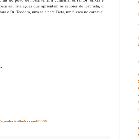
torias do povo de nossa terra, a culinária, os santos, orixás e
 para as instalações que aprsentam os sabores de Gabriela, o
ara o Dr. Teodoro, uma sala para Tieta, um fuxico no carnaval
ça
m/agenda-detalhe/sessao/45888/