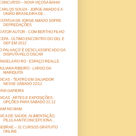
CONCURSO – NOVA VIÇOSA BAHIA
CARLOS SOUZA - JORGE AMADO E A
UNIÃO BRASILEIRA DE...
ESTATUA DE JORGE AMADO SOFRE
DEPREDAÇÕES
O ATOR AUTOR - COM BERTHO FILHO
CEPA - ÚLTIMO ENCONTRO DO GEL E
GEF EM 2012
'O PALHAÇO' É DESCLASSIFICADO DA
DISPUTA PELO OSCAR
ÂNGELA RO RO - ESPAÇO REALLE
JULIANA RIBEIRO - LARGO DA
MARIQUITA
DICAS - TEATRO EM SALVADOR
NESSE SÁBADO 22/12
VIVA GAFIEIRA
DICAS : ARTES E EXPOSIÇÕES -
OPÇÕES PARA SÁBADO 22.12
JAM NO MAM
DICA DE SAÚDE: ALIMENTAÇÃO,
PÍLULA ANTICONCEPCIONA...
SEBRAE – 31 CURSOS GRATUITO
ONLINE