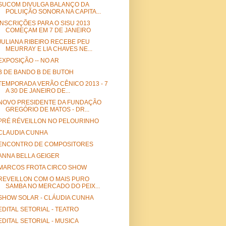
SUCOM DIVULGA BALANÇO DA
POLUIÇÃO SONORA NA CAPITA...
INSCRIÇÕES PARA O SISU 2013
COMEÇAM EM 7 DE JANEIRO
JULIANA RIBEIRO RECEBE PEU
MEURRAY E LIA CHAVES NE...
EXPOSIÇÃO -- NO AR
B DE BANDO B DE BUTOH
TEMPORADA VERÃO CÊNICO 2013 - 7
A 30 DE JANEIRO DE...
NOVO PRESIDENTE DA FUNDAÇÃO
GREGÓRIO DE MATOS - DR...
PRÉ RÉVEILLON NO PELOURINHO
CLAUDIA CUNHA
ENCONTRO DE COMPOSITORES
ANNA BELLA GEIGER
MARCOS FROTA CIRCO SHOW
REVEILLON COM O MAIS PURO
SAMBA NO MERCADO DO PEIX...
SHOW SOLAR - CLÁUDIA CUNHA
EDITAL SETORIAL - TEATRO
EDITAL SETORIAL - MUSICA