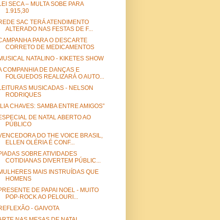
LEI SECA – MULTA SOBE PARA
1.915,30
REDE SAC TERÁ ATENDIMENTO
ALTERADO NAS FESTAS DE F...
CAMPANHA PARA O DESCARTE
CORRETO DE MEDICAMENTOS
MUSICAL NATALINO - KIKETES SHOW
A COMPANHIA DE DANÇAS E
FOLGUEDOS REALIZARÁ O AUTO...
LEITURAS MUSICADAS - NELSON
RODRIQUES
“LIA CHAVES: SAMBA ENTRE AMIGOS”
ESPECIAL DE NATAL ABERTO AO
PÚBLICO
VENCEDORA DO THE VOICE BRASIL,
ELLEN OLÉRIA É CONF...
PIADAS SOBRE ATIVIDADES
COTIDIANAS DIVERTEM PÚBLIC...
MULHERES MAIS INSTRUÍDAS QUE
HOMENS
PRESENTE DE PAPAI NOEL - MUITO
POP-ROCK AO PELOURI...
REFLEXÃO - GAIVOTA
ARTE NAS MESAS DE NATAL