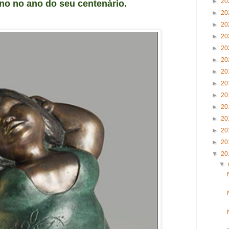
►
20
ano no ano do seu centenário.
►
20
►
20
►
20
►
20
►
20
►
20
►
20
►
20
►
20
►
20
►
20
►
20
▼
20
▼