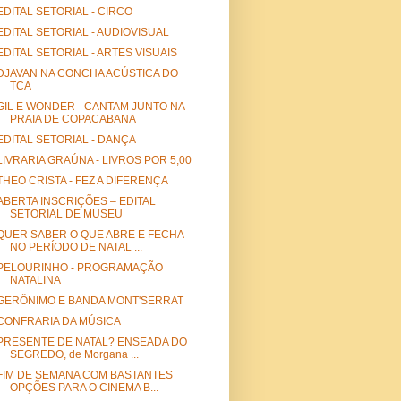
EDITAL SETORIAL - CIRCO
EDITAL SETORIAL - AUDIOVISUAL
EDITAL SETORIAL - ARTES VISUAIS
DJAVAN NA CONCHA ACÚSTICA DO
TCA
GIL E WONDER - CANTAM JUNTO NA
PRAIA DE COPACABANA
EDITAL SETORIAL - DANÇA
LIVRARIA GRAÚNA - LIVROS POR 5,00
THEO CRISTA - FEZ A DIFERENÇA
ABERTA INSCRIÇÕES – EDITAL
SETORIAL DE MUSEU
QUER SABER O QUE ABRE E FECHA
NO PERÍODO DE NATAL ...
PELOURINHO - PROGRAMAÇÃO
NATALINA
GERÔNIMO E BANDA MONT'SERRAT
CONFRARIA DA MÚSICA
PRESENTE DE NATAL? ENSEADA DO
SEGREDO, de Morgana ...
FIM DE SEMANA COM BASTANTES
OPÇÕES PARA O CINEMA B...