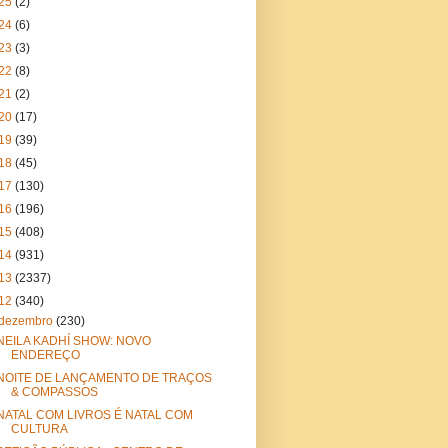
25
(2)
24
(6)
23
(3)
22
(8)
21
(2)
20
(17)
19
(39)
18
(45)
17
(130)
16
(196)
15
(408)
14
(931)
13
(2337)
12
(340)
dezembro
(230)
NEILA KADHÍ SHOW: NOVO
ENDEREÇO
NOITE DE LANÇAMENTO DE TRAÇOS
& COMPASSOS
NATAL COM LIVROS É NATAL COM
CULTURA