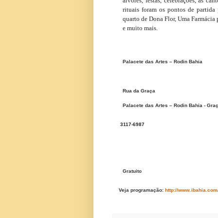
árvores, festas, celebrações, as can
rituais foram os pontos de partida
quarto de Dona Flor, Uma Farmácia p
e muito mais.
Palacete das Artes – Rodin Bahia
Rua da Graça
Palacete das Artes – Rodin Bahia - Gra
3117-6987
Gratuito
Veja programação:
http://www.ibahia.co