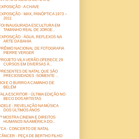
EXPOSIÇÃO - A CHAVE
EXPOSIÇÃO - MAX, PANÓPTICA 1973 –
2011
FOI INAUGURADA ESCULTURA EM
TAMANHO REAL DE JORGE...
EXPOSIÇÃO - ÁGUA, REFLEXOS NA
ARTE DA BAHIA
PRÊMIO NACIONAL DE FOTOGRAFIA
PIERRE VERGER
PROJETO VILA VERÃO OFERECE 29
CURSOS EM DIVERSAS Á...
PRESENTES DE NATAL QUE SÃO
PRECIOSIDADES -SOMENTE ...
BOI E O BURRO A CAMINHO DE
BELÉM
FALA ESCRITOR - ÚLTIMA EDIÇÃO NO
BECO DOS ARTISTAS
ADELE - REVELAÇÃO NA MÚSICA
DOS ÚLTIMOS ANOS
7ª MOSTRA CINEMA E DIREITOS
HUMANOS NA AMÉRICA DO...
TCA - CONCERTO DE NATAL
CÂNCER - PEÇA DE BERTHO FILHO