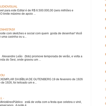
 AUDIOVISUAL
ível para este Edital é de R$ 6.500.000,00 (seis milhões e
 O limite máximo de apoio ...
NHISTAS!!
noite com sketches e social com quem gosta de desenhar! Você
 uma casinha ou u...
r Alexandre Leão (foto) promove temporada de verão, e volta a
nda do Sesi, onde gravou um ...
ROU
EMPLAR DA BÍBLIA DE GUTENBERG 19 de fevereiro de 1926
 de 1926, foi leiloado um e...
L -
nistéreoPúblico está de volta com a festa que celebra o vinil,
amaicanos. A noite é ...