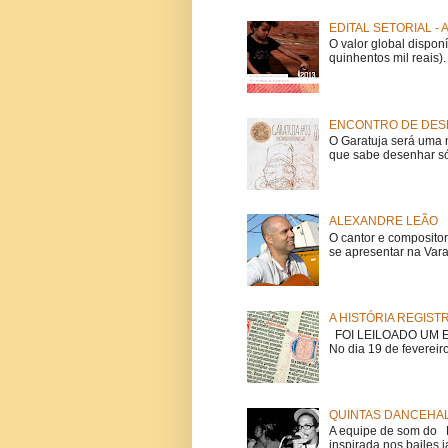
EDITAL SETORIAL -
O valor global dispon
quinhentos mil reais).
ENCONTRO DE DESE
O Garatuja será uma 
que sabe desenhar só
ALEXANDRE LEÃO
O cantor e composito
se apresentar na Vara
A HISTÓRIA REGIST
FOI LEILOADO UM EX
No dia 19 de fevereiro
QUINTAS DANCEHAL
A equipe de som do Mi
inspirada nos bailes j