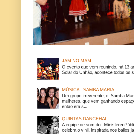
JAM NO MAM
O evento que vem reunindo, há 13 a
Solar do Unhão, acontece todos os 
MÚSICA - SAMBA MARIA
Um grupo irreverente, o Samba Mar
mulheres, que vem ganhando espaço
então era s...
QUINTAS DANCEHALL -
A equipe de som do MinistéreoPúbli
celebra o vinil, inspirada nos bailes j