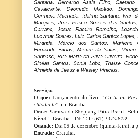
Santana, Bernardo Assis Filho, Caetano 
Cavalcante, Deomídio Macêdo, Domingo
Germano Machado, Idelma Santana, Ivan de
Marques, João Bosco Soares dos Santos,
Carrano, Josue Ramiro Ramalho, Leandr
Lucymar Soares, Luiz Carlos Santos Lopes, 
Miranda, Márcio dos Santos, Marilene 
Fernanda Farias, Miriam de Sales, Mirian B
Sannasc, Rita Maria da Silva Oliveira, Robe
Sinéas Santos, Sonia Lobo, Thaíse Conce
Almeida de Jesus e Wesley Vinicius.
Serviço:
O que:
Lançamento do livro
“
Carta ao Pres
cidadania
”, em Brasília.
Onde:
Saraiva do
Shopping Pátio Brasil
.
Seto
Nível 1
.
Brasília – DF. Tel.: (61) 3323-6789
Quando:
Dia 06 de dezembro (quinta-feira), a p
Entrada:
Gratuita.