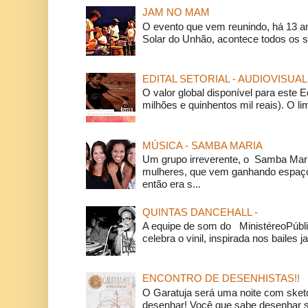
JAM NO MAM
O evento que vem reunindo, há 13 a
Solar do Unhão, acontece todos os 
EDITAL SETORIAL - AUDIOVISUAL
O valor global disponível para este E
milhões e quinhentos mil reais). O li
MÚSICA - SAMBA MARIA
Um grupo irreverente, o Samba Mar
mulheres, que vem ganhando espaço
então era s...
QUINTAS DANCEHALL -
A equipe de som do MinistéreoPúbli
celebra o vinil, inspirada nos bailes j
ENCONTRO DE DESENHISTAS!!
O Garatuja será uma noite com ske
desenhar! Você que sabe desenhar s