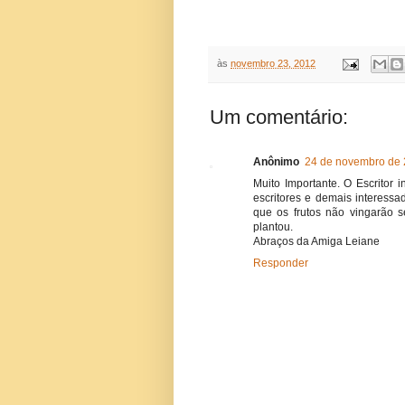
às
novembro 23, 2012
Um comentário:
Anônimo
24 de novembro de 
Muito Importante. O Escritor 
escritores e demais interess
que os frutos não vingarão 
plantou.
Abraços da Amiga Leiane
Responder