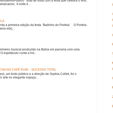
nistéreoPúblico está de volta com a festa que celebra o vinil,
amaicanos. A noite é ...
ELA
nta a primeira edição da festa 'Bailinho do Portela'. O Portela
ira ediç...
meiro musical produzido na Bahia em parceria com uma
 espetáculo conta a his...
SIA NO CAFÉ RUBI – SUCESSO TOTAL
es), um lindo público e a direção de Sophia Colleti, foi o
ir arte no elegante espaço...