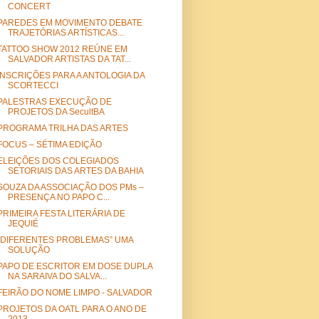
CONCERT
PAREDES EM MOVIMENTO DEBATE
TRAJETÓRIAS ARTÍSTICAS...
TATTOO SHOW 2012 REÚNE EM
SALVADOR ARTISTAS DA TAT...
INSCRIÇÕES PARA A ANTOLOGIA DA
SCORTECCI
PALESTRAS EXECUÇÃO DE
PROJETOS DA SecultBA
PROGRAMA TRILHA DAS ARTES
FOCUS – SÉTIMA EDIÇÃO
ELEIÇÕES DOS COLEGIADOS
SETORIAIS DAS ARTES DA BAHIA
SOUZA DA ASSOCIAÇÃO DOS PMs –
PRESENÇA NO PAPO C...
PRIMEIRA FESTA LITERÁRIA DE
JEQUIÉ
“DIFERENTES PROBLEMAS” UMA
SOLUÇÃO
PAPO DE ESCRITOR EM DOSE DUPLA
NA SARAIVA DO SALVA...
FEIRÃO DO NOME LIMPO - SALVADOR
PROJETOS DA OATL PARA O ANO DE