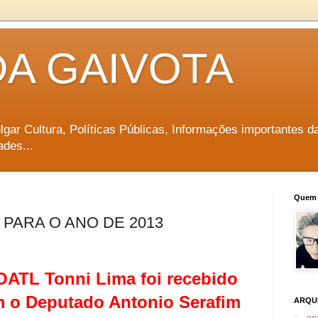
DA GAIVOTA
vulgar Cultura, Políticas Públicas, Informações importantes d
ades...
Quem 
 PARA O ANO DE 2013
OATL Tonni Lima foi recebido
 o Deputado Antonio Serafim
ARQU