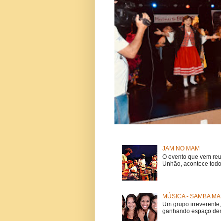
JAM NO MAM
O evento que vem reu
Unhão, acontece todo
MÚSICA - SAMBA MA
Um grupo irreverent
ganhando espaço dent