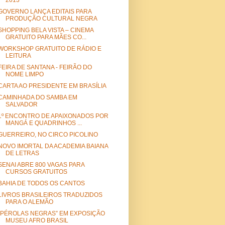
2013
GOVERNO LANÇA EDITAIS PARA
PRODUÇÃO CULTURAL NEGRA
SHOPPING BELA VISTA – CINEMA
GRATUITO PARA MÃES CO...
WORKSHOP GRATUITO DE RÁDIO E
LEITURA
FEIRA DE SANTANA - FEIRÃO DO
NOME LIMPO
CARTA AO PRESIDENTE EM BRASÍLIA
CAMINHADA DO SAMBA EM
SALVADOR
1º ENCONTRO DE APAIXONADOS POR
MANGÁ E QUADRINHOS ...
GUERREIRO, NO CIRCO PICOLINO
NOVO IMORTAL DA ACADEMIA BAIANA
DE LETRAS
SENAI ABRE 800 VAGAS PARA
CURSOS GRATUITOS
BAHIA DE TODOS OS CANTOS
LIVROS BRASILEIROS TRADUZIDOS
PARA O ALEMÃO
“PÉROLAS NEGRAS” EM EXPOSIÇÃO
MUSEU AFRO BRASIL