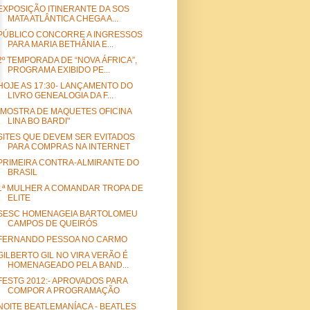
EXPOSIÇÃO ITINERANTE DA SOS
MATA ATLÂNTICA CHEGA A...
PÚBLICO CONCORRE A INGRESSOS
PARA MARIA BETHÂNIA E...
2º TEMPORADA DE “NOVA ÁFRICA”,
PROGRAMA EXIBIDO PE...
HOJE AS 17:30- LANÇAMENTO DO
LIVRO GENEALOGIA DA F...
"MOSTRA DE MAQUETES OFICINA
LINA BO BARDI"
SITES QUE DEVEM SER EVITADOS
PARA COMPRAS NA INTERNET
PRIMEIRA CONTRA-ALMIRANTE DO
BRASIL
1ª MULHER A COMANDAR TROPA DE
ELITE
SESC HOMENAGEIA BARTOLOMEU
CAMPOS DE QUEIRÓS
FERNANDO PESSOA NO CARMO
GILBERTO GIL NO VIRA VERÃO É
HOMENAGEADO PELA BAND...
FESTG 2012:- APROVADOS PARA
COMPOR A PROGRAMAÇÃO
NOITE BEATLEMANÍACA - BEATLES