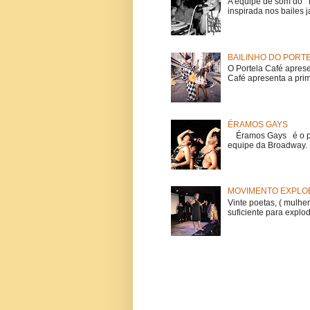
A equipe de som do Mi
inspirada nos bailes j
BAILINHO DO PORT
O Portela Café aprese
Café apresenta a prime
ÉRAMOS GAYS
Éramos Gays é o pri
equipe da Broadway. O
MOVIMENTO EXPLOE
Vinte poetas, ( mulher
suficiente para explod