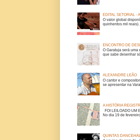
EDITAL SETORIAL -
O valor global dispon
quinhentos mil reais).
ENCONTRO DE DESE
O Garatuja será uma 
que sabe desenhar só
ALEXANDRE LEÃO
O cantor e composito
se apresentar na Vara
A HISTÓRIA REGIST
FOI LEILOADO UM EX
No dia 19 de fevereiro
QUINTAS DANCEHAL