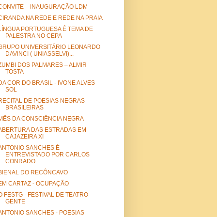
CONVITE – INAUGURAÇÃO LDM
CIRANDA NA REDE E REDE NA PRAIA
LÍNGUA PORTUGUESA É TEMA DE
PALESTRA NO CEPA
GRUPO UNIVERSITÁRIO LEONARDO
DAVINCI ( UNIASSELVI)...
ZUMBI DOS PALMARES – ALMIR
TOSTA
DA COR DO BRASIL - IVONE ALVES
SOL
RECITAL DE POESIAS NEGRAS
BRASILEIRAS
MÊS DA CONSCIÊNCIA NEGRA
ABERTURA DAS ESTRADAS EM
CAJAZEIRA XI
ANTONIO SANCHES É
ENTREVISTADO POR CARLOS
CONRADO
BIENAL DO RECÔNCAVO
EM CARTAZ - OCUPAÇÃO
O FESTG - FESTIVAL DE TEATRO
GENTE
ANTONIO SANCHES - POESIAS