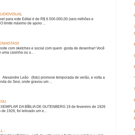
 AUDIOVISUAL
ível para este Edital é de R$ 6.500.000,00 (seis milhões e
 O limite máximo de apoio ...
NHISTAS!!
noite com sketches e social com quem gosta de desenhar! Você
 uma casinha ou u...
r Alexandre Leão (foto) promove temporada de verão, e volta a
nda do Sesi, onde gravou um ...
ROU
EMPLAR DA BÍBLIA DE GUTENBERG 19 de fevereiro de 1926
 de 1926, foi leiloado um e...
L -