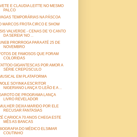
IVETE E CLAUDIA LEITTE NO MESMO
PALCO
VAGAS TEMPORÁRIAS NA PÁSCOA
O MARCOS FROTA CIRCO E SHOW
ISIS VALVERDE - CENAS DE 'O CANTO
DA SEREIA' NO ...
UNEB PRORROGA PARA ATÉ 25 DE
NOVEMBRO
FOTOS DE FAMOSOS QUE FORAM
COLORIDAS
TATTOO GIGANTESCAS POR AMOR A
SÉRIE CREPÚSCULO
MUSICAL EM PLATAFORMA
WOLE SOYINKA ESCRITOR
NIGERIANO LANÇA 'O LEÃO E A ...
GAROTO DE PROGRAMA LANÇA
LIVRO REVELADOR
MULHER DEIXA MARIDO POR ELE
RECUSAR FANTASIAS
ZÉ CARIOCA 70 ANOS CHEGA ESTE
MÊS AS BANCAS
BIOGRAFIA DO MÉDICO ELSIMAR
COUTINHO