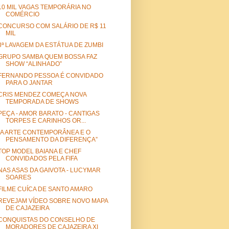
10 MIL VAGAS TEMPORÁRIA NO
COMÉRCIO
CONCURSO COM SALÁRIO DE R$ 11
MIL
3ª LAVAGEM DA ESTÁTUA DE ZUMBI
GRUPO SAMBA QUEM BOSSA FAZ
SHOW “ALINHADO”
FERNANDO PESSOA É CONVIDADO
PARA O JANTAR
CRIS MENDEZ COMEÇA NOVA
TEMPORADA DE SHOWS
PEÇA - AMOR BARATO - CANTIGAS
TORPES E CARINHOS OR...
“A ARTE CONTEMPORÂNEA E O
PENSAMENTO DA DIFERENÇA”
TOP MODEL BAIANA E CHEF
CONVIDADOS PELA FIFA
NAS ASAS DA GAIVOTA - LUCYMAR
SOARES
FILME CUÍCA DE SANTO AMARO
REVEJAM VÍDEO SOBRE NOVO MAPA
DE CAJAZEIRA
CONQUISTAS DO CONSELHO DE
MORADORES DE CAJAZEIRA XI