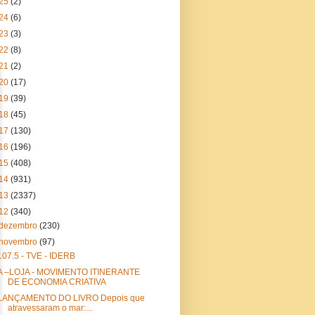
25
(2)
24
(6)
23
(3)
22
(8)
21
(2)
20
(17)
19
(39)
18
(45)
17
(130)
16
(196)
15
(408)
14
(931)
13
(2337)
12
(340)
dezembro
(230)
novembro
(97)
107.5 - TVE - IDERB
A –LOJA - MOVIMENTO ITINERANTE
DE ECONOMIA CRIATIVA
LANÇAMENTO DO LIVRO Depois que
atravessaram o mar:...