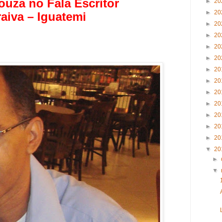
ouza no Fala Escritor
►
20
►
20
aiva – Iguatemi
►
20
►
20
►
20
►
20
►
20
►
20
►
20
►
20
►
20
►
20
►
20
▼
20
►
▼