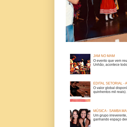
JAM NO MAM
O evento que vem reu
Unhão, acontece todo
EDITAL SETORIAL -
O valor global dispon
quinhentos mil reais).
MÚSICA - SAMBA MA
Um grupo irreverent
ganhando espaço dent