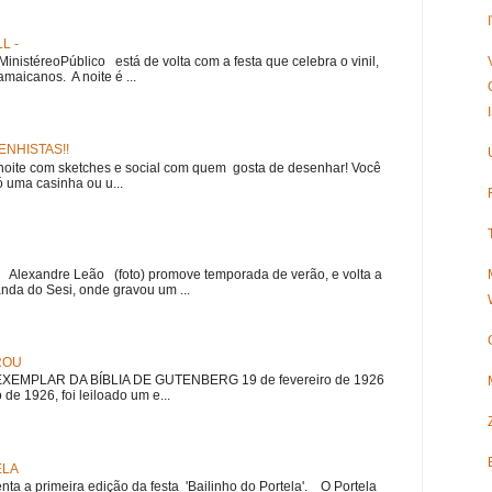
L -
nistéreoPúblico está de volta com a festa que celebra o vinil,
amaicanos. A noite é ...
NHISTAS!!
noite com sketches e social com quem gosta de desenhar! Você
 uma casinha ou u...
r Alexandre Leão (foto) promove temporada de verão, e volta a
nda do Sesi, onde gravou um ...
ROU
EMPLAR DA BÍBLIA DE GUTENBERG 19 de fevereiro de 1926
 de 1926, foi leiloado um e...
ELA
nta a primeira edição da festa 'Bailinho do Portela'. O Portela