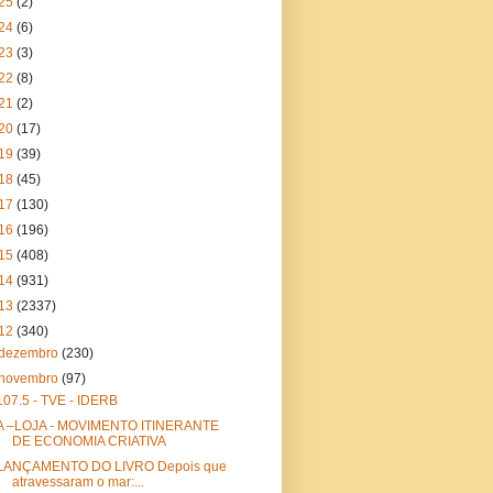
25
(2)
24
(6)
23
(3)
22
(8)
21
(2)
20
(17)
19
(39)
18
(45)
17
(130)
16
(196)
15
(408)
14
(931)
13
(2337)
12
(340)
dezembro
(230)
novembro
(97)
107.5 - TVE - IDERB
A –LOJA - MOVIMENTO ITINERANTE
DE ECONOMIA CRIATIVA
LANÇAMENTO DO LIVRO Depois que
atravessaram o mar:...