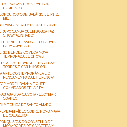
10 MIL VAGAS TEMPORÁRIA NO
COMÉRCIO
CONCURSO COM SALÁRIO DE R$ 11
MIL
3ª LAVAGEM DA ESTÁTUA DE ZUMBI
GRUPO SAMBA QUEM BOSSA FAZ
SHOW “ALINHADO”
FERNANDO PESSOA É CONVIDADO
PARA O JANTAR
CRIS MENDEZ COMEÇA NOVA
TEMPORADA DE SHOWS
PEÇA - AMOR BARATO - CANTIGAS
TORPES E CARINHOS OR...
“A ARTE CONTEMPORÂNEA E O
PENSAMENTO DA DIFERENÇA”
TOP MODEL BAIANA E CHEF
CONVIDADOS PELA FIFA
NAS ASAS DA GAIVOTA - LUCYMAR
SOARES
FILME CUÍCA DE SANTO AMARO
REVEJAM VÍDEO SOBRE NOVO MAPA
DE CAJAZEIRA
CONQUISTAS DO CONSELHO DE
MORADORES DE CAJAZEIRA XI