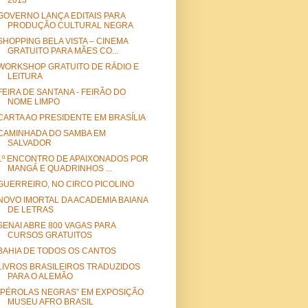
2013
GOVERNO LANÇA EDITAIS PARA
PRODUÇÃO CULTURAL NEGRA
SHOPPING BELA VISTA – CINEMA
GRATUITO PARA MÃES CO...
WORKSHOP GRATUITO DE RÁDIO E
LEITURA
FEIRA DE SANTANA - FEIRÃO DO
NOME LIMPO
CARTA AO PRESIDENTE EM BRASÍLIA
CAMINHADA DO SAMBA EM
SALVADOR
1º ENCONTRO DE APAIXONADOS POR
MANGÁ E QUADRINHOS ...
GUERREIRO, NO CIRCO PICOLINO
NOVO IMORTAL DA ACADEMIA BAIANA
DE LETRAS
SENAI ABRE 800 VAGAS PARA
CURSOS GRATUITOS
BAHIA DE TODOS OS CANTOS
LIVROS BRASILEIROS TRADUZIDOS
PARA O ALEMÃO
“PÉROLAS NEGRAS” EM EXPOSIÇÃO
MUSEU AFRO BRASIL