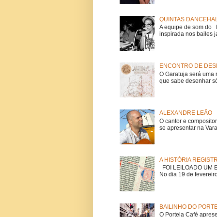
QUINTAS DANCEHAL
A equipe de som do Mi
inspirada nos bailes j
ENCONTRO DE DESE
O Garatuja será uma 
que sabe desenhar só
ALEXANDRE LEÃO
O cantor e composito
se apresentar na Vara
A HISTÓRIA REGIST
FOI LEILOADO UM EX
No dia 19 de fevereiro
BAILINHO DO PORT
O Portela Café aprese