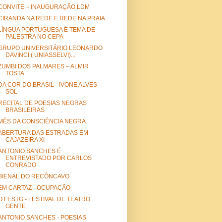
CONVITE – INAUGURAÇÃO LDM
CIRANDA NA REDE E REDE NA PRAIA
LÍNGUA PORTUGUESA É TEMA DE
PALESTRA NO CEPA
GRUPO UNIVERSITÁRIO LEONARDO
DAVINCI ( UNIASSELVI)...
ZUMBI DOS PALMARES – ALMIR
TOSTA
DA COR DO BRASIL - IVONE ALVES
SOL
RECITAL DE POESIAS NEGRAS
BRASILEIRAS
MÊS DA CONSCIÊNCIA NEGRA
ABERTURA DAS ESTRADAS EM
CAJAZEIRA XI
ANTONIO SANCHES É
ENTREVISTADO POR CARLOS
CONRADO
BIENAL DO RECÔNCAVO
EM CARTAZ - OCUPAÇÃO
O FESTG - FESTIVAL DE TEATRO
GENTE
ANTONIO SANCHES - POESIAS