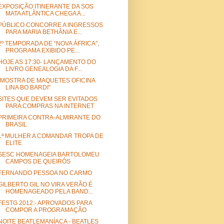
EXPOSIÇÃO ITINERANTE DA SOS
MATA ATLÂNTICA CHEGA A...
PÚBLICO CONCORRE A INGRESSOS
PARA MARIA BETHÂNIA E...
2º TEMPORADA DE “NOVA ÁFRICA”,
PROGRAMA EXIBIDO PE...
HOJE AS 17:30- LANÇAMENTO DO
LIVRO GENEALOGIA DA F...
"MOSTRA DE MAQUETES OFICINA
LINA BO BARDI"
SITES QUE DEVEM SER EVITADOS
PARA COMPRAS NA INTERNET
PRIMEIRA CONTRA-ALMIRANTE DO
BRASIL
1ª MULHER A COMANDAR TROPA DE
ELITE
SESC HOMENAGEIA BARTOLOMEU
CAMPOS DE QUEIRÓS
FERNANDO PESSOA NO CARMO
GILBERTO GIL NO VIRA VERÃO É
HOMENAGEADO PELA BAND...
FESTG 2012:- APROVADOS PARA
COMPOR A PROGRAMAÇÃO
NOITE BEATLEMANÍACA - BEATLES