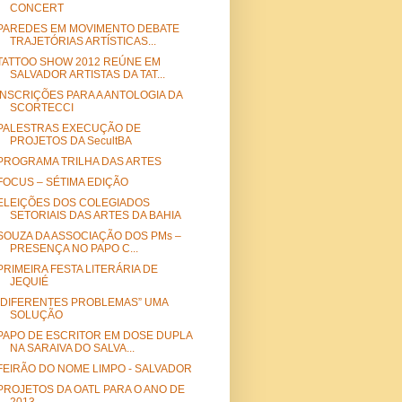
CONCERT
PAREDES EM MOVIMENTO DEBATE
TRAJETÓRIAS ARTÍSTICAS...
TATTOO SHOW 2012 REÚNE EM
SALVADOR ARTISTAS DA TAT...
INSCRIÇÕES PARA A ANTOLOGIA DA
SCORTECCI
PALESTRAS EXECUÇÃO DE
PROJETOS DA SecultBA
PROGRAMA TRILHA DAS ARTES
FOCUS – SÉTIMA EDIÇÃO
ELEIÇÕES DOS COLEGIADOS
SETORIAIS DAS ARTES DA BAHIA
SOUZA DA ASSOCIAÇÃO DOS PMs –
PRESENÇA NO PAPO C...
PRIMEIRA FESTA LITERÁRIA DE
JEQUIÉ
“DIFERENTES PROBLEMAS” UMA
SOLUÇÃO
PAPO DE ESCRITOR EM DOSE DUPLA
NA SARAIVA DO SALVA...
FEIRÃO DO NOME LIMPO - SALVADOR
PROJETOS DA OATL PARA O ANO DE