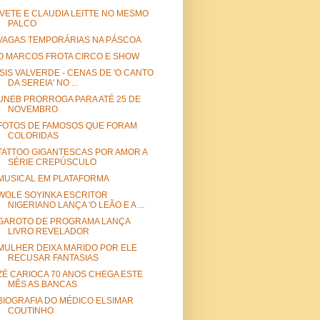
IVETE E CLAUDIA LEITTE NO MESMO
PALCO
VAGAS TEMPORÁRIAS NA PÁSCOA
O MARCOS FROTA CIRCO E SHOW
ISIS VALVERDE - CENAS DE 'O CANTO
DA SEREIA' NO ...
UNEB PRORROGA PARA ATÉ 25 DE
NOVEMBRO
FOTOS DE FAMOSOS QUE FORAM
COLORIDAS
TATTOO GIGANTESCAS POR AMOR A
SÉRIE CREPÚSCULO
MUSICAL EM PLATAFORMA
WOLE SOYINKA ESCRITOR
NIGERIANO LANÇA 'O LEÃO E A ...
GAROTO DE PROGRAMA LANÇA
LIVRO REVELADOR
MULHER DEIXA MARIDO POR ELE
RECUSAR FANTASIAS
ZÉ CARIOCA 70 ANOS CHEGA ESTE
MÊS AS BANCAS
BIOGRAFIA DO MÉDICO ELSIMAR
COUTINHO