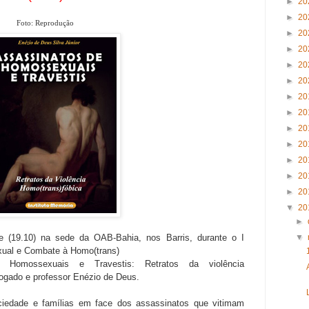
►
20
►
20
Foto: Reprodução
►
20
►
20
►
20
►
20
►
20
►
20
►
20
►
20
►
20
►
20
►
20
▼
20
►
▼
te (19.10) na sede da OAB-Bahia, nos Barris, durante o I
xual e Combate à Homo(trans)
e Homossexuais e Travestis: Retratos da violência
vogado e professor Enézio de Deus.
ociedade e famílias em face dos assassinatos que vitimam