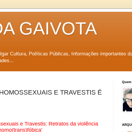
DA GAIVOTA
vulgar Cultura, Políticas Públicas, Informações importantes d
ades...
Quem 
HOMOSSEXUAIS E TRAVESTIS É
exuais e Travestis: Retratos da violência
ARQU
homo(trans)fóbica'