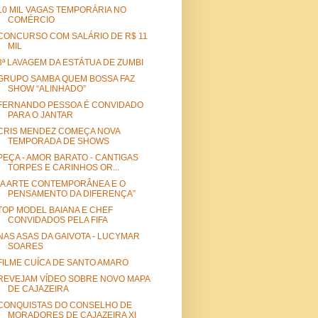
10 MIL VAGAS TEMPORÁRIA NO
COMÉRCIO
CONCURSO COM SALÁRIO DE R$ 11
MIL
3ª LAVAGEM DA ESTÁTUA DE ZUMBI
GRUPO SAMBA QUEM BOSSA FAZ
SHOW “ALINHADO”
FERNANDO PESSOA É CONVIDADO
PARA O JANTAR
CRIS MENDEZ COMEÇA NOVA
TEMPORADA DE SHOWS
PEÇA - AMOR BARATO - CANTIGAS
TORPES E CARINHOS OR...
“A ARTE CONTEMPORÂNEA E O
PENSAMENTO DA DIFERENÇA”
TOP MODEL BAIANA E CHEF
CONVIDADOS PELA FIFA
NAS ASAS DA GAIVOTA - LUCYMAR
SOARES
FILME CUÍCA DE SANTO AMARO
REVEJAM VÍDEO SOBRE NOVO MAPA
DE CAJAZEIRA
CONQUISTAS DO CONSELHO DE
MORADORES DE CAJAZEIRA XI