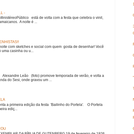
L -
nistéreoPúblico está de volta com a festa que celebra o vinil,
amaicanos. A noite é ...
NHISTAS!!
noite com sketches e social com quem gosta de desenhar! Você
 uma casinha ou u...
r Alexandre Leão (foto) promove temporada de verão, e volta a
nda do Sesi, onde gravou um ...
ELA
nta a primeira edição da festa 'Bailinho do Portela'. O Portela
ira ediç...
ROU
EMPLAR DA BÍBLIA DE GUTENBERG 19 de fevereiro de 1926