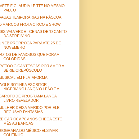
IVETE E CLAUDIA LEITTE NO MESMO
PALCO
VAGAS TEMPORÁRIAS NA PÁSCOA
O MARCOS FROTA CIRCO E SHOW
ISIS VALVERDE - CENAS DE 'O CANTO
DA SEREIA' NO ...
UNEB PRORROGA PARA ATÉ 25 DE
NOVEMBRO
FOTOS DE FAMOSOS QUE FORAM
COLORIDAS
TATTOO GIGANTESCAS POR AMOR A
SÉRIE CREPÚSCULO
MUSICAL EM PLATAFORMA
WOLE SOYINKA ESCRITOR
NIGERIANO LANÇA 'O LEÃO E A ...
GAROTO DE PROGRAMA LANÇA
LIVRO REVELADOR
MULHER DEIXA MARIDO POR ELE
RECUSAR FANTASIAS
ZÉ CARIOCA 70 ANOS CHEGA ESTE
MÊS AS BANCAS
BIOGRAFIA DO MÉDICO ELSIMAR
COUTINHO