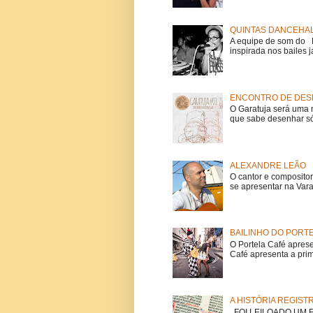
QUINTAS DANCEHAL
A equipe de som do Mi
inspirada nos bailes j
ENCONTRO DE DESE
O Garatuja será uma 
que sabe desenhar só
ALEXANDRE LEÃO
O cantor e composito
se apresentar na Vara
BAILINHO DO PORT
O Portela Café aprese
Café apresenta a prime
A HISTÓRIA REGIST
FOI LEILOADO UM EX