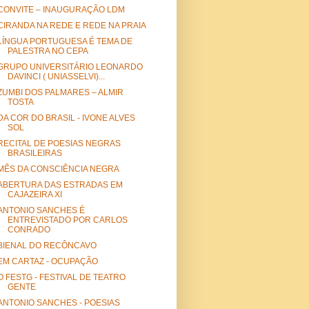
CONVITE – INAUGURAÇÃO LDM
CIRANDA NA REDE E REDE NA PRAIA
LÍNGUA PORTUGUESA É TEMA DE
PALESTRA NO CEPA
GRUPO UNIVERSITÁRIO LEONARDO
DAVINCI ( UNIASSELVI)...
ZUMBI DOS PALMARES – ALMIR
TOSTA
DA COR DO BRASIL - IVONE ALVES
SOL
RECITAL DE POESIAS NEGRAS
BRASILEIRAS
MÊS DA CONSCIÊNCIA NEGRA
ABERTURA DAS ESTRADAS EM
CAJAZEIRA XI
ANTONIO SANCHES É
ENTREVISTADO POR CARLOS
CONRADO
BIENAL DO RECÔNCAVO
EM CARTAZ - OCUPAÇÃO
O FESTG - FESTIVAL DE TEATRO
GENTE
ANTONIO SANCHES - POESIAS