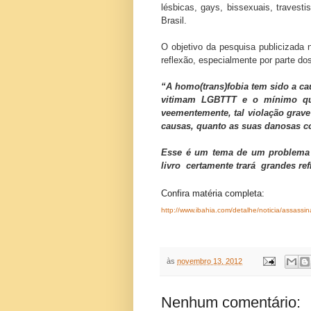
lésbicas, gays, bissexuais, travesti
Brasil.
O objetivo da pesquisa publicizada 
reflexão, especialmente por parte do
“A homo(trans)fobia tem sido a c
vitimam LGBTTT e o mínimo que
veementemente, tal violação grave 
causas, quanto as suas danosas c
Esse é um tema de um problema 
livro certamente trará grandes re
Confira
matéria
completa:
http://www.ibahia.com/detalhe/noticia/assassin
às
novembro 13, 2012
Nenhum comentário: