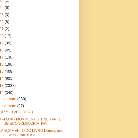
25
(2)
24
(6)
23
(3)
22
(8)
21
(2)
20
(17)
19
(39)
18
(45)
17
(130)
16
(196)
15
(408)
14
(931)
13
(2337)
12
(340)
dezembro
(230)
novembro
(97)
107.5 - TVE - IDERB
A –LOJA - MOVIMENTO ITINERANTE
DE ECONOMIA CRIATIVA
LANÇAMENTO DO LIVRO Depois que
atravessaram o mar:...