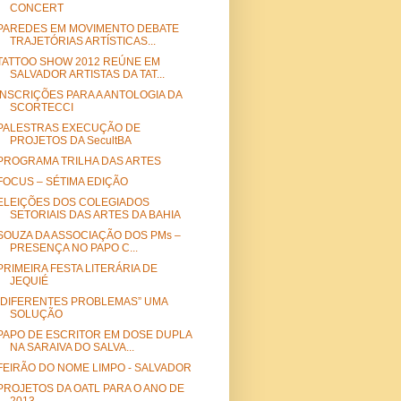
CONCERT
PAREDES EM MOVIMENTO DEBATE
TRAJETÓRIAS ARTÍSTICAS...
TATTOO SHOW 2012 REÚNE EM
SALVADOR ARTISTAS DA TAT...
INSCRIÇÕES PARA A ANTOLOGIA DA
SCORTECCI
PALESTRAS EXECUÇÃO DE
PROJETOS DA SecultBA
PROGRAMA TRILHA DAS ARTES
FOCUS – SÉTIMA EDIÇÃO
ELEIÇÕES DOS COLEGIADOS
SETORIAIS DAS ARTES DA BAHIA
SOUZA DA ASSOCIAÇÃO DOS PMs –
PRESENÇA NO PAPO C...
PRIMEIRA FESTA LITERÁRIA DE
JEQUIÉ
“DIFERENTES PROBLEMAS” UMA
SOLUÇÃO
PAPO DE ESCRITOR EM DOSE DUPLA
NA SARAIVA DO SALVA...
FEIRÃO DO NOME LIMPO - SALVADOR
PROJETOS DA OATL PARA O ANO DE