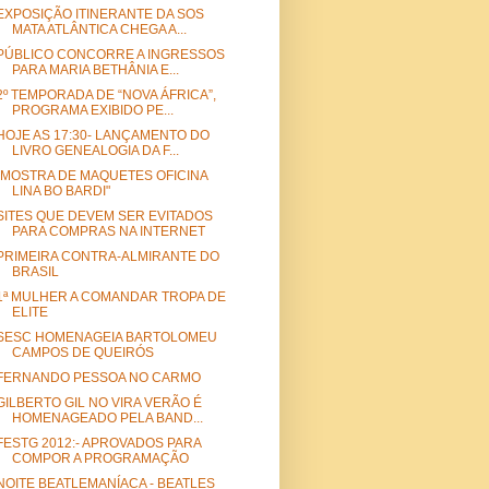
EXPOSIÇÃO ITINERANTE DA SOS
MATA ATLÂNTICA CHEGA A...
PÚBLICO CONCORRE A INGRESSOS
PARA MARIA BETHÂNIA E...
2º TEMPORADA DE “NOVA ÁFRICA”,
PROGRAMA EXIBIDO PE...
HOJE AS 17:30- LANÇAMENTO DO
LIVRO GENEALOGIA DA F...
"MOSTRA DE MAQUETES OFICINA
LINA BO BARDI"
SITES QUE DEVEM SER EVITADOS
PARA COMPRAS NA INTERNET
PRIMEIRA CONTRA-ALMIRANTE DO
BRASIL
1ª MULHER A COMANDAR TROPA DE
ELITE
SESC HOMENAGEIA BARTOLOMEU
CAMPOS DE QUEIRÓS
FERNANDO PESSOA NO CARMO
GILBERTO GIL NO VIRA VERÃO É
HOMENAGEADO PELA BAND...
FESTG 2012:- APROVADOS PARA
COMPOR A PROGRAMAÇÃO
NOITE BEATLEMANÍACA - BEATLES