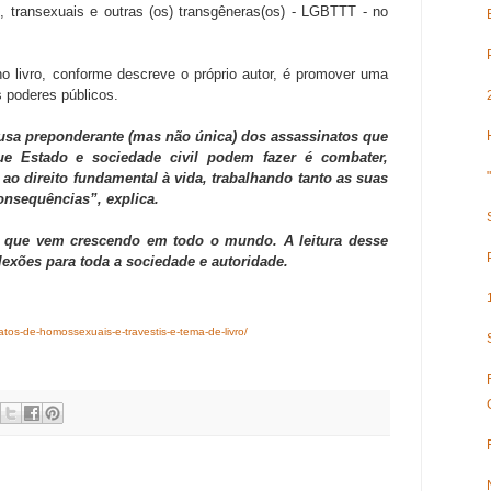
s, transexuais e outras (os) transgêneras(os) - LGBTTT - no
no livro, conforme descreve o próprio autor, é promover uma
s poderes públicos.
ausa preponderante (mas não única) dos assassinatos que
 Estado e sociedade civil podem fazer é combater,
ao direito fundamental à vida, trabalhando tanto as suas
onsequências”, explica.
que vem crescendo em todo o mundo. A leitura desse
flexões para toda a sociedade e autoridade.
atos-de-homossexuais-e-travestis-e-tema-de-livro/