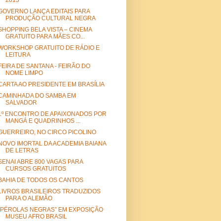
2013
GOVERNO LANÇA EDITAIS PARA
PRODUÇÃO CULTURAL NEGRA
SHOPPING BELA VISTA – CINEMA
GRATUITO PARA MÃES CO...
WORKSHOP GRATUITO DE RÁDIO E
LEITURA
FEIRA DE SANTANA - FEIRÃO DO
NOME LIMPO
CARTA AO PRESIDENTE EM BRASÍLIA
CAMINHADA DO SAMBA EM
SALVADOR
1º ENCONTRO DE APAIXONADOS POR
MANGÁ E QUADRINHOS ...
GUERREIRO, NO CIRCO PICOLINO
NOVO IMORTAL DA ACADEMIA BAIANA
DE LETRAS
SENAI ABRE 800 VAGAS PARA
CURSOS GRATUITOS
BAHIA DE TODOS OS CANTOS
LIVROS BRASILEIROS TRADUZIDOS
PARA O ALEMÃO
“PÉROLAS NEGRAS” EM EXPOSIÇÃO
MUSEU AFRO BRASIL