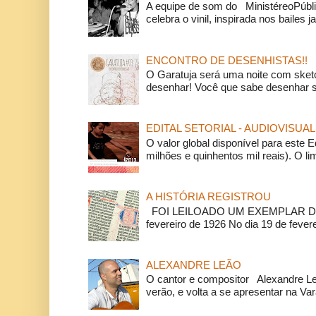
A equipe de som do MinistéreoPúbli
celebra o vinil, inspirada nos bailes j
ENCONTRO DE DESENHISTAS!!
O Garatuja será uma noite com ske
desenhar! Você que sabe desenhar s
EDITAL SETORIAL - AUDIOVISUAL
O valor global disponível para este E
milhões e quinhentos mil reais). O li
A HISTÓRIA REGISTROU
FOI LEILOADO UM EXEMPLAR DA
fevereiro de 1926 No dia 19 de feverei
ALEXANDRE LEÃO
O cantor e compositor Alexandre L
verão, e volta a se apresentar na Va