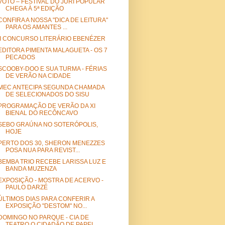
VOTO – FESTIVAL DO JÚRI POPULAR
CHEGA À 5ª EDIÇÃO
CONFIRA A NOSSA "DICA DE LEITURA"
PARA OS AMANTES ...
II CONCURSO LITERÁRIO EBENÉZER
EDITORA PIMENTA MALAGUETA - OS 7
PECADOS
SCOOBY-DOO E SUA TURMA - FÉRIAS
DE VERÃO NA CIDADE
MEC ANTECIPA SEGUNDA CHAMADA
DE SELECIONADOS DO SISU
PROGRAMAÇÃO DE VERÃO DA XI
BIENAL DO RECÔNCAVO
SEBO GRAÚNA NO SOTERÓPOLIS,
HOJE
PERTO DOS 30, SHERON MENEZZES
POSA NUA PARA REVIST...
BEMBA TRIO RECEBE LARISSA LUZ E
BANDA MUZENZA
EXPOSIÇÃO - MOSTRA DE ACERVO -
PAULO DARZÉ
ÚLTIMOS DIAS PARA CONFERIR A
EXPOSIÇÃO "DESTOM" NO...
DOMINGO NO PARQUE - CIA DE
TEATRO O CIDADÃO DE PAPEL