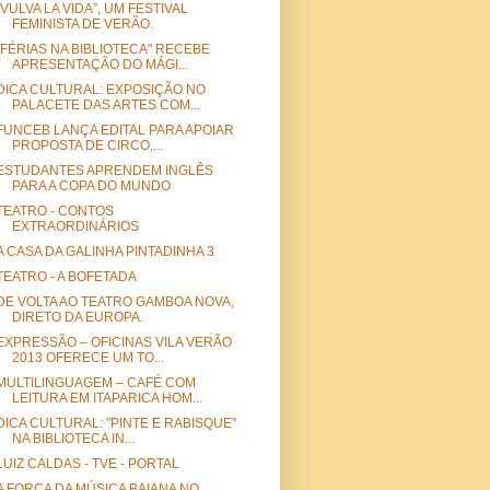
“VULVA LA VIDA”, UM FESTIVAL
FEMINISTA DE VERÃO.
"FÉRIAS NA BIBLIOTECA" RECEBE
APRESENTAÇÃO DO MÁGI...
DICA CULTURAL: EXPOSIÇÃO NO
PALACETE DAS ARTES COM...
FUNCEB LANÇA EDITAL PARA APOIAR
PROPOSTA DE CIRCO,...
ESTUDANTES APRENDEM INGLÊS
PARA A COPA DO MUNDO
TEATRO - CONTOS
EXTRAORDINÁRIOS
A CASA DA GALINHA PINTADINHA 3
TEATRO - A BOFETADA
DE VOLTA AO TEATRO GAMBOA NOVA,
DIRETO DA EUROPA.
EXPRESSÃO – OFICINAS VILA VERÃO
2013 OFERECE UM TO...
MULTILINGUAGEM – CAFÉ COM
LEITURA EM ITAPARICA HOM...
DICA CULTURAL: "PINTE E RABISQUE"
NA BIBLIOTECA IN...
LUIZ CALDAS - TVE - PORTAL
A FORÇA DA MÚSICA BAIANA NO