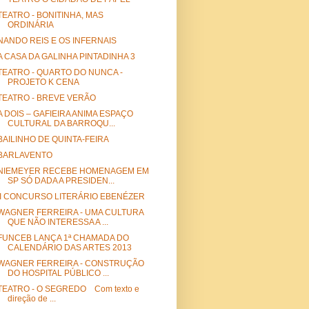
TEATRO - BONITINHA, MAS
ORDINÁRIA
NANDO REIS E OS INFERNAIS
A CASA DA GALINHA PINTADINHA 3
TEATRO - QUARTO DO NUNCA -
PROJETO K CENA
TEATRO - BREVE VERÃO
A DOIS – GAFIEIRA ANIMA ESPAÇO
CULTURAL DA BARROQU...
BAILINHO DE QUINTA-FEIRA
BARLAVENTO
NIEMEYER RECEBE HOMENAGEM EM
SP SÓ DADA A PRESIDEN...
II CONCURSO LITERÁRIO EBENÉZER
WAGNER FERREIRA - UMA CULTURA
QUE NÃO INTERESSA A ...
FUNCEB LANÇA 1ª CHAMADA DO
CALENDÁRIO DAS ARTES 2013
WAGNER FERREIRA - CONSTRUÇÃO
DO HOSPITAL PÚBLICO ...
TEATRO - O SEGREDO Com texto e
direção de ...