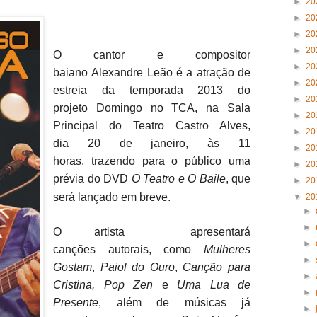
►
20
►
20
►
20
►
20
O cantor e compositor
►
20
baiano Alexandre Leão é a atração de
►
20
estreia da temporada 2013 do
►
20
projeto Domingo no TCA, na Sala
►
20
Principal do Teatro Castro Alves,
►
20
dia 20 de janeiro, às 11
►
20
horas, trazendo para o público uma
►
20
prévia do DVD
O Teatro e O Baile
, que
►
20
será lançado em breve.
▼
20
►
►
O artista apresentará
►
canções autorais, como
Mulheres
►
Gostam
,
Paiol do Ouro
,
Canção para
►
Cristina,
Pop Zen
e
Uma Lua de
►
Presente
, além de músicas já
►