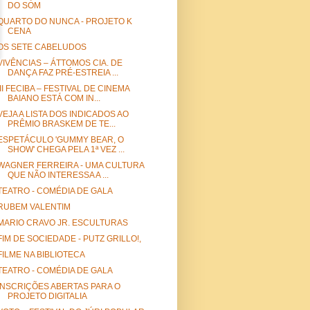
DO SOM
QUARTO DO NUNCA - PROJETO K
CENA
OS SETE CABELUDOS
VIVÊNCIAS – ÁTTOMOS CIA. DE
DANÇA FAZ PRÉ-ESTREIA ...
III FECIBA – FESTIVAL DE CINEMA
BAIANO ESTÁ COM IN...
VEJA A LISTA DOS INDICADOS AO
PRÊMIO BRASKEM DE TE...
ESPETÁCULO 'GUMMY BEAR, O
SHOW' CHEGA PELA 1ª VEZ ...
WAGNER FERREIRA - UMA CULTURA
QUE NÃO INTERESSA A ...
TEATRO - COMÉDIA DE GALA
RUBEM VALENTIM
MARIO CRAVO JR. ESCULTURAS
FIM DE SOCIEDADE - PUTZ GRILLO!,
FILME NA BIBLIOTECA
TEATRO - COMÉDIA DE GALA
INSCRIÇÕES ABERTAS PARA O
PROJETO DIGITALIA