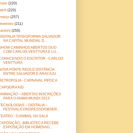
maio
(220)
abril
(220)
março
(257)
fevereiro
(211)
janeiro
(255)
DIGITALIA TRANSFORMA SALVADOR
NA CAPITAL MUNDIAL D...
SHOW CAMINHOS ABERTOS DUO
COM CARLOS VENTTURA E LU...
CONHCENDO O ESCRITOR - CARLOS
VENTTURA
NOVA PONTE REDUZ DISTÂNCIA
ENTRE SALVADOR E ARACAJU
RETROFOLIA - CARNAVAL PIPOCA
CAPOEIRA KID
ANIMAÇÃO – ABERTAS INSCRIÇÕES
PARA O ANIMA MUNDI 2013
TECNOLOGIAS – DIGITALIA –
FESTIVAL/CONGRESSO/OBSER...
TEATRO - O ANIMAL NA SALA
EXPOSIÇÃO - BIBLIOTECA RECEBE
EXPOSIÇÃO EM HOMENAG...