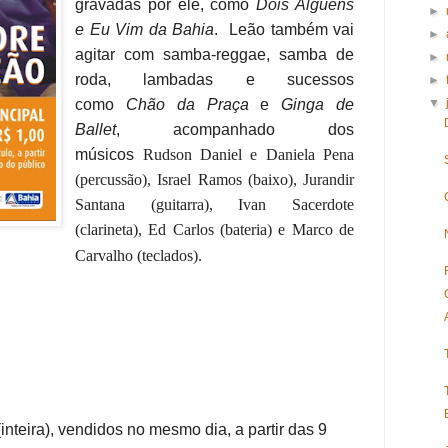
gravadas por ele, como
Dois Alguéns
►
e
Eu Vim da Bahia
. Leão também vai
►
agitar com samba-reggae, samba de
►
roda, lambadas e sucessos
►
como
Chão da Praça
e
Ginga de
▼
Ballet
, acompanhado dos
músicos
Rudson Daniel e Daniela Pena
(percussão), Israel Ramos (baixo), Jurandir
Santana (guitarra), Ivan Sacerdote
(clarineta), Ed Carlos (bateria) e Marco de
Carvalho (teclados).
nteira), vendidos no mesmo dia, a partir das 9