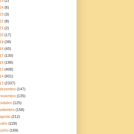
25
(2)
24
(6)
23
(3)
22
(8)
21
(2)
20
(17)
19
(39)
18
(45)
17
(130)
16
(196)
15
(408)
14
(931)
13
(2337)
dezembro
(147)
novembro
(135)
outubro
(125)
setembro
(158)
agosto
(212)
julho
(228)
junho
(169)