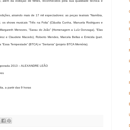
o, além da exibição de filmes, reconhecidos pela sua qualidade técnica e
dições, atraindo mais de 17 mil espectadores: as peças teatrais “Namíbia,
; os shows musicais “Três na Folia” (Cláudia Cunha, Manuela Rodrigues e
a, Margareth Menezes, “Sarau do João” (Homenagem a Luíz Gonzaga), “Elas
eiroz e Claudete Macedo), Roberto Mendes, Marcela Bellas e Emicida (part.
ça “Essa Tempestade” (BTCA) e “Sertania” (projeto BTCA Memória).
mporada 2013 – ALEXANDRE LEÃO
ves
ia, a partir das 9 horas