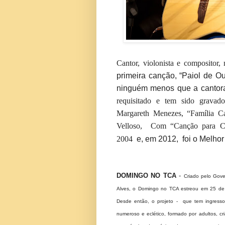
Cantor, violonista e composito
primeira canção, “Paiol de Ou
ninguém menos que a cantor
requisitado e tem sido gravad
Margareth Menezes, “Família C
Velloso, Com “Canção para Cr
2004
e, em 2012, foi o Melhor
DOMINGO NO TCA
-
Criado pelo Gove
Alves, o Domingo no TCA estreou em 25 de 
Desde então, o projeto - que tem ingress
numeroso e eclético, formado por adultos, cr