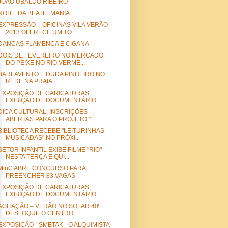
JOÃO UBALDO RIBEIRO
NOITE DA BEATLEMANIA
EXPRESSÃO – OFICINAS VILA VERÃO
2013 OFERECE UM TO...
DANÇAS FLAMENCA E CIGANA
DOIS DE FEVEREIRO NO MERCADO
DO PEIXE NO RIO VERME...
BARLAVENTO E DUDA PINHEIRO NO
REDE NA PRAIA !
EXPOSIÇÃO DE CARICATURAS,
EXIBIÇÃO DE DOCUMENTÁRIO...
DICA CULTURAL: INSCRIÇÕES
ABERTAS PARA O PROJETO "...
BIBLIOTECA RECEBE "LEITURINHAS
MUSICADAS" NO PRÓXI...
SETOR INFANTIL EXIBE FILME "RIO"
NESTA TERÇA E QUI...
MinC ABRE CONCURSO PARA
PREENCHER 83 VAGAS
EXPOSIÇÃO DE CARICATURAS,
EXIBIÇÃO DE DOCUMENTÁRIO...
AGITAÇÃO – VERÃO NO SOLAR 40º:
DESLOQUE O CENTRO
EXPOSIÇÃO - SMETAK - O ALQUIMISTA