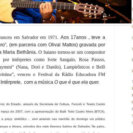
r, nasceu em Salvador em 1971.
Aos 17anos , teve a
ro”, (em parceria com Olival Mattos) gravada por
a Maria Bethânia.
O baiano tornou-se um compositor
o por intérpretes como Ivete Sangalo, Rosa Passos,
aymmi“ (Nana, Dori e Danilo), Lampirônicos e Belô
istina”, venceu o Festival da Rádio Educadora FM
 Intérprete, com a música
O que é que ela quer.
rno do Estado, através da Secretaria de Cultura, Funceb e Teatro Castro
março de 2007, com a apresentação do Balé Tetro Castro Alves (BTCA).
o a preço simbólico - vem atraindo nas manhãs de domingo um público
ianças e idosos, oriundos dos mais diversos bairros de Salvador. No palco,