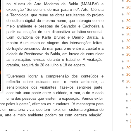
►
20
no Museu de Arte Moderna da Bahia (MAM-BA) a
►
20
exposição "Sensorium: do mar para o rio". Arte, Ciência
►
20
e Tecnologia, que reúne as obras resultantes do projeto
de cultura digital de mesmo nome, que interagiu com o
►
20
meio ambiente e pessoas de Salvador e Cachoeira a
►
20
partir da criação de um dispositivo artístico-sensorial.
►
20
Com curadoria de Karla Brunet e Danillo Barata, a
►
20
mostra é um relato de viagem, das intervenções feitas,
►
20
do trajeto percorrido do mar para o rio entre a capital e a
cidade do Recôncavo da Bahia, em busca de comunicar
►
20
as sensações vividas durante o trabalho. A visitação,
►
20
gratuita, seguirá de 20 de julho a 18 de agosto.
►
20
►
20
“Queremos lograr a compreensão dos conteúdos e
▼
20
reflexão sobre cuidado com o meio ambiente, a
sensibilidade dos visitantes, fazê-los sentir-se parte,
►
construir uma ponte entre a cidade, o mar, o rio e cada
►
uma das pessoas que visitem a exposição. Vamos exibir
►
or pelos lugares”, afirmam os curadores. “A mensagem para
►
s em uma terra viva, que tem fluxo, um sistema orgânico de
►
ia, arte e meio ambiente podem ter com certeza relação”,
▼