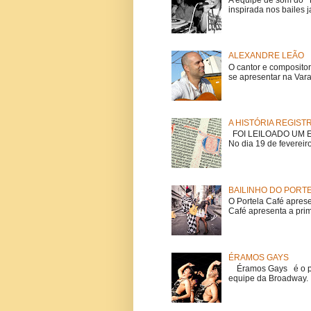
inspirada nos bailes j
ALEXANDRE LEÃO
O cantor e composito
se apresentar na Vara
A HISTÓRIA REGIST
FOI LEILOADO UM EX
No dia 19 de fevereiro
BAILINHO DO PORT
O Portela Café aprese
Café apresenta a prime
ÉRAMOS GAYS
Éramos Gays é o pri
equipe da Broadway. O