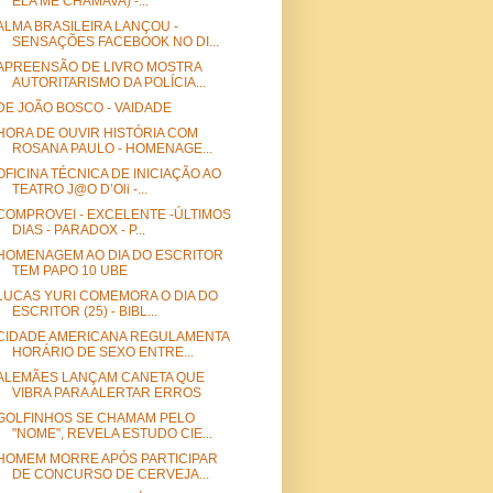
ELA ME CHAMAVA) -...
ALMA BRASILEIRA LANÇOU -
SENSAÇÕES FACEBOOK NO DI...
APREENSÃO DE LIVRO MOSTRA
AUTORITARISMO DA POLÍCIA...
DE JOÃO BOSCO - VAIDADE
HORA DE OUVIR HISTÓRIA COM
ROSANA PAULO - HOMENAGE...
OFICINA TÉCNICA DE INICIAÇÃO AO
TEATRO J@O D’Oli -...
COMPROVEI - EXCELENTE -ÚLTIMOS
DIAS - PARADOX - P...
HOMENAGEM AO DIA DO ESCRITOR
TEM PAPO 10 UBE
LUCAS YURI COMEMORA O DIA DO
ESCRITOR (25) - BIBL...
CIDADE AMERICANA REGULAMENTA
HORÁRIO DE SEXO ENTRE...
ALEMÃES LANÇAM CANETA QUE
VIBRA PARA ALERTAR ERROS
GOLFINHOS SE CHAMAM PELO
"NOME", REVELA ESTUDO CIE...
HOMEM MORRE APÓS PARTICIPAR
DE CONCURSO DE CERVEJA...