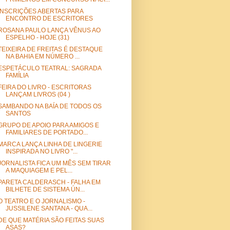
INSCRIÇÕES ABERTAS PARA
ENCONTRO DE ESCRITORES
ROSANA PAULO LANÇA VÊNUS AO
ESPELHO - HOJE (31)
TEIXEIRA DE FREITAS É DESTAQUE
NA BAHIA EM NÚMERO ...
ESPETÁCULO TEATRAL: SAGRADA
FAMÍLIA
FEIRA DO LIVRO - ESCRITORAS
LANÇAM LIVROS (04 )
SAMBANDO NA BAÍA DE TODOS OS
SANTOS
GRUPO DE APOIO PARA AMIGOS E
FAMILIARES DE PORTADO...
MARCA LANÇA LINHA DE LINGERIE
INSPIRADA NO LIVRO "...
JORNALISTA FICA UM MÊS SEM TIRAR
A MAQUIAGEM E PEL...
PARETA CALDERASCH - FALHA EM
BILHETE DE SISTEMA ÚN...
O TEATRO E O JORNALISMO -
JUSSILENE SANTANA - QUA...
DE QUE MATÉRIA SÃO FEITAS SUAS
ASAS?