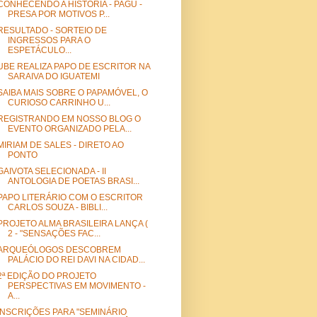
CONHECENDO A HISTÓRIA - PAGU -
PRESA POR MOTIVOS P...
RESULTADO - SORTEIO DE
INGRESSOS PARA O
ESPETÁCULO...
UBE REALIZA PAPO DE ESCRITOR NA
SARAIVA DO IGUATEMI
SAIBA MAIS SOBRE O PAPAMÓVEL, O
CURIOSO CARRINHO U...
REGISTRANDO EM NOSSO BLOG O
EVENTO ORGANIZADO PELA...
MIRIAM DE SALES - DIRETO AO
PONTO
GAIVOTA SELECIONADA - II
ANTOLOGIA DE POETAS BRASI...
PAPO LITERÁRIO COM O ESCRITOR
CARLOS SOUZA - BIBLI...
PROJETO ALMA BRASILEIRA LANÇA (
2 - "SENSAÇÕES FAC...
ARQUEÓLOGOS DESCOBREM
PALÁCIO DO REI DAVI NA CIDAD...
2ª EDIÇÃO DO PROJETO
PERSPECTIVAS EM MOVIMENTO -
A...
INSCRIÇÕES PARA "SEMINÁRIO