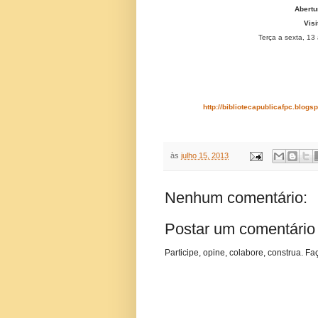
Abertu
Visi
Terça a sexta, 13
http://bibliotecapublicafpc.blog
às
julho 15, 2013
Nenhum comentário:
Postar um comentário
Participe, opine, colabore, construa. Fa