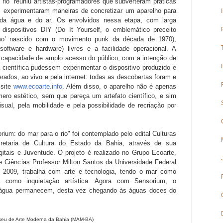
rio" reuniu artistas-programadores que subverteram práticas
, experimentaram maneiras de concretizar um aparelho para
e da água e do ar. Os envolvidos nessa etapa, com larga
dispositivos DIY (Do It Yourself, o emblemático preceito
o’ nascido com o movimento punk da década de 1970),
software e hardware) livres e a facilidade operacional. A
capacidade de amplo acesso do público, com a intenção de
científica pudessem experimentar o dispositivo produzido e
ados, ao vivo e pela internet: todas as descobertas foram e
 site
www.ecoarte.info
. Além disso, o aparelho não é apenas
ro estético, sem que pareça um artefato científico, e sim
sual, pela mobilidade e pela possibilidade de recriação por
ium: do mar para o rio" foi contemplado pelo edital Culturas
cretaria de Cultura do Estado da Bahia, através de sua
itais
e Juventude. O projeto é realizado no Grupo Ecoarte,
e Ciências Professor Milton Santos da Universidade Federal
 2009, trabalha com arte e tecnologia, tendo o mar como
a como inquietação artística. Agora com Sensorium, o
água permanecem, desta vez chegando às águas doces do
eu de Arte Moderna da Bahia (MAM-BA)