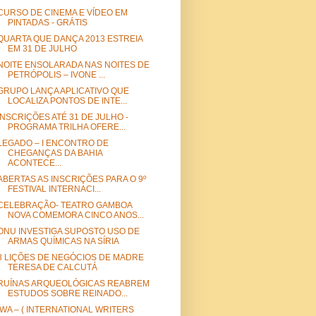
CURSO DE CINEMA E VÍDEO EM
PINTADAS - GRÁTIS
QUARTA QUE DANÇA 2013 ESTREIA
EM 31 DE JULHO
NOITE ENSOLARADA NAS NOITES DE
PETRÓPOLIS – IVONE ...
GRUPO LANÇA APLICATIVO QUE
LOCALIZA PONTOS DE INTE...
INSCRIÇÕES ATÉ 31 DE JULHO -
PROGRAMA TRILHA OFERE...
LEGADO – I ENCONTRO DE
CHEGANÇAS DA BAHIA
ACONTECE...
ABERTAS AS INSCRIÇÕES PARA O 9º
FESTIVAL INTERNACI...
CELEBRAÇÃO- TEATRO GAMBOA
NOVA COMEMORA CINCO ANOS...
ONU INVESTIGA SUPOSTO USO DE
ARMAS QUÍMICAS NA SÍRIA
8 LIÇÕES DE NEGÓCIOS DE MADRE
TERESA DE CALCUTÁ
RUÍNAS ARQUEOLÓGICAS REABREM
ESTUDOS SOBRE REINADO...
IWA – ( INTERNATIONAL WRITERS