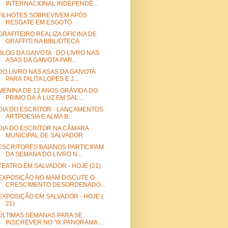
INTERNACIONAL INDEPENDÊ...
FILHOTES SOBREVIVEM APÓS
RESGATE EM ESGOTO
GRAFITEIRO REALIZA OFICINA DE
GRAFFITI NA BIBLIOTECA
BLOG DA GAIVOTA : DO LIVRO NAS
ASAS DA GAIVOTA PAR...
DO LIVRO NAS ASAS DA GAIVOTA
PARA TALITA LOPES E J...
MENINA DE 12 ANOS GRÁVIDA DO
PRIMO DÁ À LUZ EM SAL...
DIA DO ESCRITOR - LANÇAMENTOS
ARTPOESIA E ALMA B...
DIA DO ESCRITOR NA CÂMARA
MUNICIPAL DE SALVADOR
ESCRITORES BAIANOS PARTICIPAM
DA SEMANA DO LIVRO N...
TEATRO EM SALVADOR - HOJE (21)
EXPOSIÇÃO NO MAM DISCUTE O
CRESCIMENTO DESORDENADO...
EXPOSIÇÃO EM SALVADOR - HOJE (
21)
ÚLTIMAS SEMANAS PARA SE
INSCREVER NO "IX PANORAMA ...