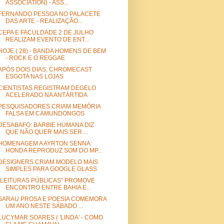
ASSOCIATION) - ASS...
FERNANDO PESSOA NO PALACETE
DAS ARTE - REALIZAÇÃO...
CEPA E FACULDADE 2 DE JULHO
REALIZAM EVENTO DE ENT...
HOJE ( 28) - BANDA HOMENS DE BEM
- ROCK E O REGGAE
APÓS DOIS DIAS, CHROMECAST
ESGOTA NAS LOJAS
CIENTISTAS REGISTRAM DEGELO
ACELERADO NA ANTÁRTIDA
PESQUISADORES CRIAM MEMÓRIA
FALSA EM CAMUNDONGOS
DESABAFO: BARBIE HUMANA DIZ
QUE NÃO QUER MAIS SER ...
HOMENAGEM A AYRTON SENNA:
HONDA REPRODUZ SOM DO MP...
DESIGNERS CRIAM MODELO MAIS
SIMPLES PARA GOOGLE GLASS
"LEITURAS PÚBLICAS" PROMOVE
ENCONTRO ENTRE BAHIA E...
SARAU PROSA E POESIA COMEMORA
UM ANO NESTE SÁBADO ...
LUCYMAR SOARES ( 'LINDA' - COMO