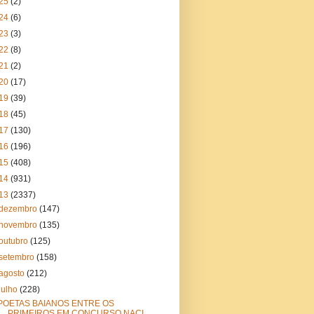
25
(2)
24
(6)
23
(3)
22
(8)
21
(2)
20
(17)
19
(39)
18
(45)
17
(130)
16
(196)
15
(408)
14
(931)
13
(2337)
dezembro
(147)
novembro
(135)
outubro
(125)
setembro
(158)
agosto
(212)
julho
(228)
POETAS BAIANOS ENTRE OS
PRIMEIROS EM CONCURSO NACI...