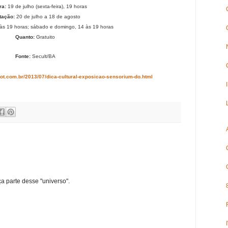
ra:
19 de julho (sexta-feira), 19 horas
tação:
20 de julho a 18 de agosto
 às 19 horas; sábado e domingo, 14 às 19 horas
Quanto:
Gratuito
Fonte:
Secult/BA
spot.com.br/2013/07/dica-cultural-exposicao-sensorium-do.html
ça parte desse "universo".