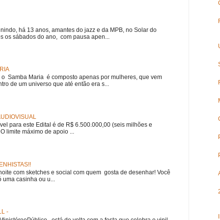
nindo, há 13 anos, amantes do jazz e da MPB, no Solar do
s os sábados do ano, com pausa apen...
RIA
e, o Samba Maria é composto apenas por mulheres, que vem
ro de um universo que até então era s...
 AUDIOVISUAL
ível para este Edital é de R$ 6.500.000,00 (seis milhões e
 O limite máximo de apoio ...
NHISTAS!!
noite com sketches e social com quem gosta de desenhar! Você
 uma casinha ou u...
L -
nistéreoPúblico está de volta com a festa que celebra o vinil,