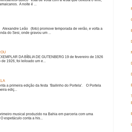
amaicanos. A noite é ...
r Alexandre Leão (foto) promove temporada de verão, e volta a
nda do Sesi, onde gravou um ...
ROU
EMPLAR DA BÍBLIA DE GUTENBERG 19 de fevereiro de 1926
 de 1926, foi leiloado um e...
ELA
nta a primeira edição da festa 'Bailinho do Portela'. O Portela
ira ediç...
meiro musical produzido na Bahia em parceria com uma
 espetáculo conta a his...