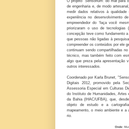
O projeto "Sensorium: do mar para o 
de engenharia e, de modo artesanal
medir dados relativos à qualidad
experiência no desenvolvimento de 
empreendedor do ‘faça você mesm
priorizaram o uso de tecnologias (
concepção teve como fundamento a 
que pessoas não ligadas à pesquisa 
compreender os conteúdos por ele ger
continuam sendo compartilhadas no
técnico, mas também feito com esme
algo que preza pela apresentação vi
outros interessados.
Coordenado por Karla Brunet, "Sensor
Digitais 2012, promovido pela Se
Assessoria Especial
em Culturas Dig
do Instituto de Humanidades, Artes 
da Bahia (IHAC/UFBA), que, desde
objeto de estudo e a cartografi
mapeamento, o meio ambiente e a 
rio.
Onde:
Mus